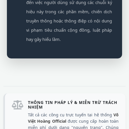
đến việc người dùng sử dụng các chuỗi ký
hiệu này trong các phần mềm, chiến dịch
truyền thông hoặc thông điệp có nội dung
vi phạm tiêu chuẩn cộng đồng, luật pháp
hay gây hiểu lầm.
THÔNG TIN PHÁP LÝ & MIỄN TRỪ TRÁCH
NHIỆM
Tất cả các công cụ trực tuyến tại hệ thống
Võ
Việt Hoàng Official
được cung cấp hoàn toàn
miễn phí dưới dạng "nguyên trạng". Chúng