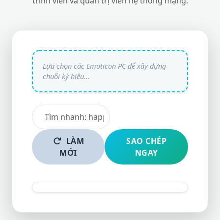
trình viên và quản trị viên hệ thống mạng.
LÀM
SAO CHÉP
MỚI
NGAY