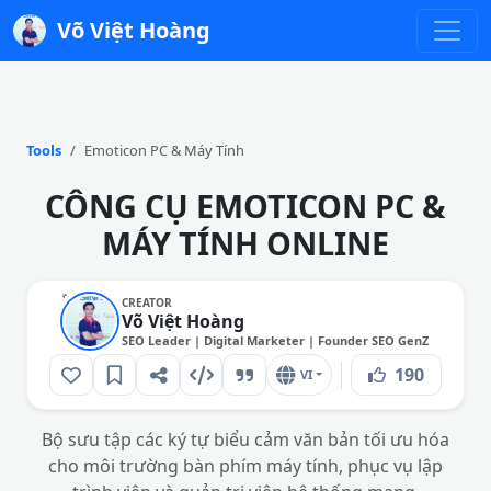
Võ Việt Hoàng
Tools
Emoticon PC & Máy Tính
CÔNG CỤ EMOTICON PC &
MÁY TÍNH ONLINE
CREATOR
Võ Việt Hoàng
SEO Leader | Digital Marketer | Founder SEO GenZ
190
VI
Bộ sưu tập các ký tự biểu cảm văn bản tối ưu hóa
cho môi trường bàn phím máy tính, phục vụ lập