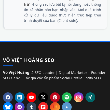
trữ
, không sao lưu bất kỳ nội dung hoặc thông
tin cá nhân nào bạn nhập vào. Mọi quá trình
xử lý dữ liệu được thực hiện trực tiếp trên
trình duyệt của bạn (Client-side).
VÕ VIỆT HOÀNG SEO
Võ Việt Hoàng
là SEO Leader | Digital Marketer | Founder
SEO GenZ | Tác giả các ấn phẩm Social Profile Entity SEO.