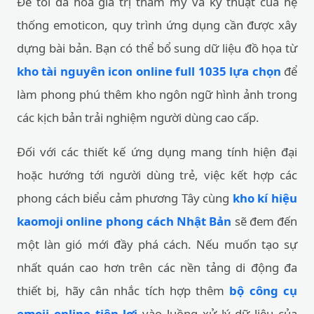
Để tối đa hóa giá trị thẩm mỹ và kỹ thuật của hệ
thống emoticon, quy trình ứng dụng cần được xây
dựng bài bản. Bạn có thể bổ sung dữ liệu đồ họa từ
kho tài nguyên icon online full 1035 lựa chọn
để
làm phong phú thêm kho ngôn ngữ hình ảnh trong
các kịch bản trải nghiệm người dùng cao cấp.
Đối với các thiết kế ứng dụng mang tính hiện đại
hoặc hướng tới người dùng trẻ, việc kết hợp các
phong cách biểu cảm phương Tây cùng
kho kí hiệu
kaomoji online phong cách Nhật Bản
sẽ đem đến
một làn gió mới đầy phá cách. Nếu muốn tạo sự
nhất quán cao hơn trên các nền tảng di động đa
thiết bị, hãy cân nhắc tích hợp thêm
bộ công cụ
emoji online tiện lợi
vào luồng xử lý dữ liệu của