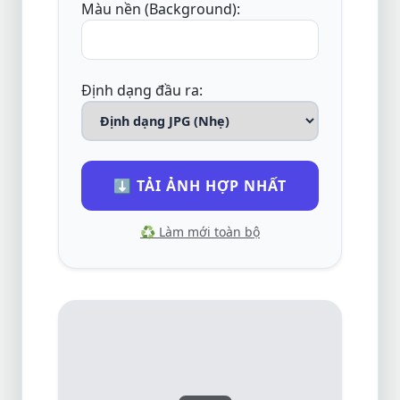
Màu nền (Background):
Định dạng đầu ra:
⬇️ TẢI ẢNH HỢP NHẤT
♻️ Làm mới toàn bộ