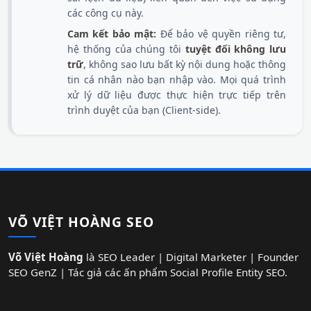
các công cụ này.
Cam kết bảo mật:
Để bảo vệ quyền riêng tư,
hệ thống của chúng tôi
tuyệt đối không lưu
trữ
, không sao lưu bất kỳ nội dung hoặc thông
tin cá nhân nào bạn nhập vào. Mọi quá trình
xử lý dữ liệu được thực hiện trực tiếp trên
trình duyệt của bạn (Client-side).
VÕ VIỆT HOÀNG SEO
Võ Việt Hoàng
là SEO Leader | Digital Marketer | Founder
SEO GenZ | Tác giả các ấn phẩm Social Profile Entity SEO.