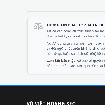
THÔNG TIN PHÁP LÝ & MIỄN TR
Tất cả các công cụ trực tuyến tại h
đưa ra bất kỳ cam kết hay bảo đảm nà
Người dùng tự chịu hoàn toàn trách n
và đội ngũ phát triển
không chịu tr
hệ thống, hoặc sai lệch dữ liệu) liê
Cam kết bảo mật:
Để bảo vệ quyền r
nào bạn nhập vào. Mọi quá trình xử lý
VÕ VIỆT HOÀNG SEO