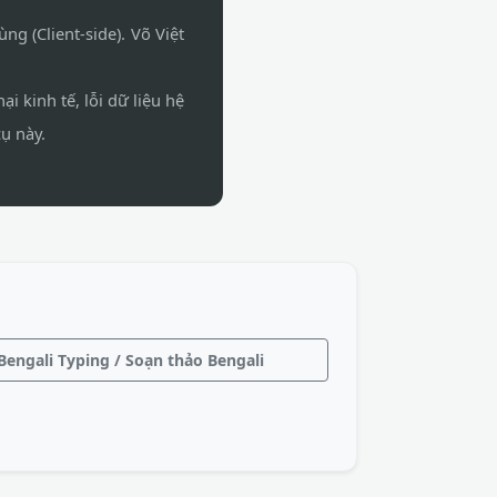
ng (Client-side). Võ Việt
i kinh tế, lỗi dữ liệu hệ
ụ này.
Bengali Typing / Soạn thảo Bengali