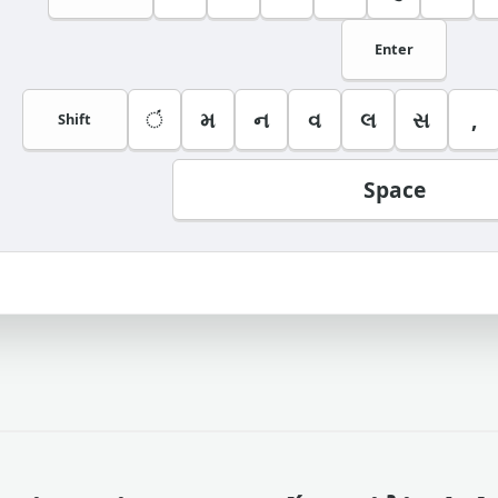
Enter
ં
મ
ન
વ
લ
સ
,
Shift
Space