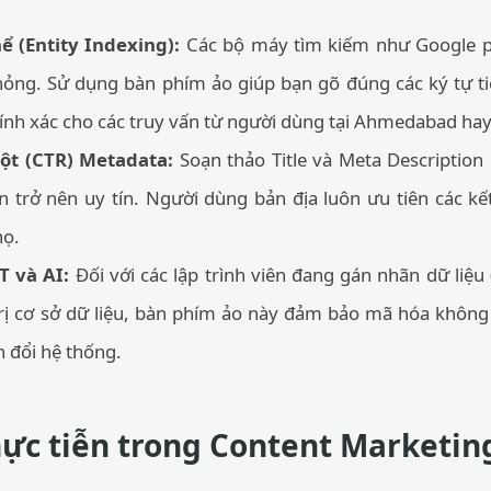
ể (Entity Indexing):
Các bộ máy tìm kiếm như Google ph
ỏng. Sử dụng bàn phím ảo giúp bạn gõ đúng các ký tự ti
ính xác cho các truy vấn từ người dùng tại Ahmedabad hay
ột (CTR) Metadata:
Soạn thảo Title và Meta Description 
n trở nên uy tín. Người dùng bản địa luôn ưu tiên các kế
họ.
T và AI:
Đối với các lập trình viên đang gán nhãn dữ liệu 
ị cơ sở dữ liệu, bàn phím ảo này đảm bảo mã hóa không bị
n đổi hệ thống.
ực tiễn trong Content Marketin