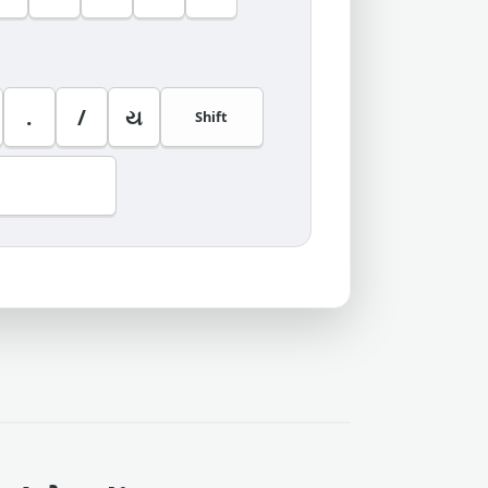
.
/
ય
Shift