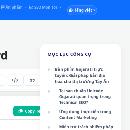
Ấn phẩm
SEO Monitor
Tiếng Việt
rd
MỤC LỤC CÔNG CỤ
Bàn phím Gujarati trực
tuyến: Giải pháp bản địa
179
VI
hóa cho thị trường Tây Ấn
Tại sao chuẩn Unicode
Gujarati quan trọng trong
Technical SEO?
Copy Text
Save .txt
Ứng dụng thực tiễn trong
Content Marketing
Miễn trừ trách nhiệm pháp