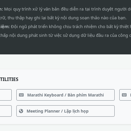
n:
Mọi quy trình xử lý văn bản đều diễn ra tại trình duyệt người dù
ữ, thu thập hay ghi lại bất kỳ nội dung soạn thảo nào của bạn.
hiệm:
Đội ngũ phát triển không chịu trách nhiệm cho bất kỳ thiệt hạ
hấp nội dung phát sinh từ việc sử dụng dữ liệu đầu ra của công c
TILITIES
Marathi Keyboard / Bàn phím Marathi
Meeting Planner / Lập lịch họp