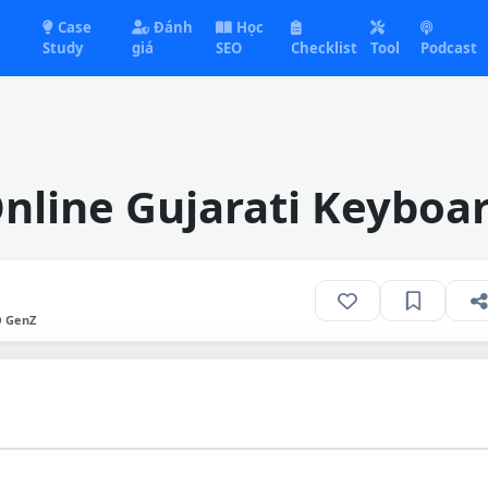
Case
Đánh
Học
Study
giá
SEO
Checklist
Tool
Podcast
nline Gujarati Keyboa
O GenZ