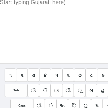
૧
૨
૩
૪
૫
૬
૭
૮
૯
ૌ
ૈ
ા
ી
ૂ
બ
હ
Tab
ો
ે
અ
િ
ુ
પ
Caps