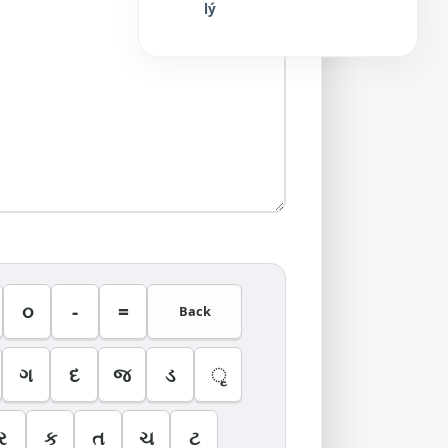
lý
૦
-
=
Back
ગ
દ
જ
ડ
ૃ
ર
ક
ત
ચ
ટ