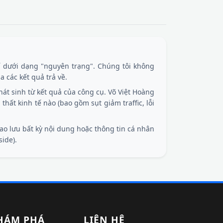
 dưới dạng "nguyên trạng". Chúng tôi không
 các kết quả trả về.
át sinh từ kết quả của công cụ. Võ Việt Hoàng
n thất kinh tế nào (bao gồm sụt giảm traffic, lỗi
ao lưu bất kỳ nội dung hoặc thông tin cá nhân
side).
HÁM PHÁ
LIÊN HỆ