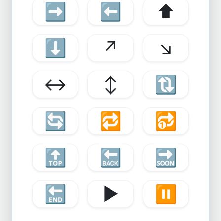
➡️
⬅️
⬆️
⬇️
↗️
↘️
↔️
↕️
🔃
🔄
🔁
🔂
🔝
🔙
🔜
🔚
▶️
⏸️