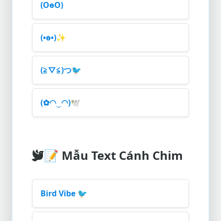
(OөO)
(•ө•)
✨
(≧▽≦)つ
🐦
(✿◠‿◠)
🕊️
📝
Mẫu Text Cánh Chim
Bird Vibe
🐦