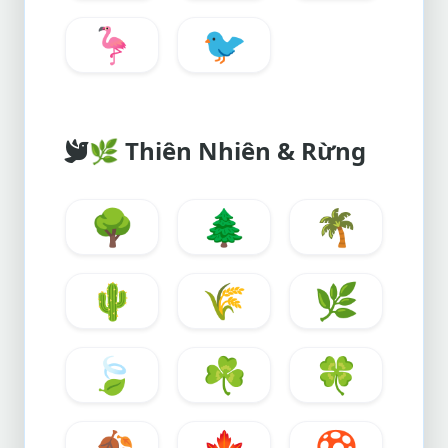
🦩
🐦
🌿
Thiên Nhiên & Rừng
🌳
🌲
🌴
🌵
🌾
🌿
🍃
☘️
🍀