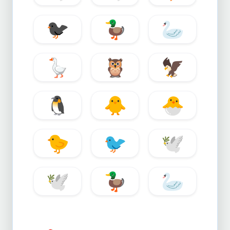
🐦
🦆
🦢
🪿
🦉
🦅
🐧
🐥
🐣
🐤
🐦
🕊️
🕊
🦆
🦢