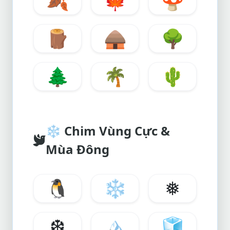
🍂
🍁
🍄
🪵
🛖
🌳
🌲
🌴
🌵
❄️
Chim Vùng Cực &
Mùa Đông
🐧
❄️
❅
❆
🏔️
🧊