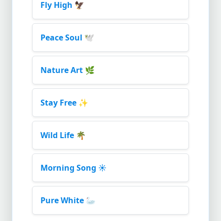
Fly High
🦅
Peace Soul
🕊️
Nature Art
🌿
Stay Free
✨
Wild Life
🌴
Morning Song
☀️
Pure White
🦢