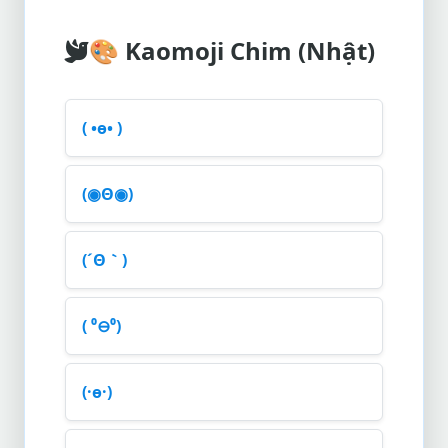
🎨
Kaomoji Chim (Nhật)
( •ө• )
(◉Θ◉)
(´Θ｀)
( ⁰⊖⁰)
(·ө·)