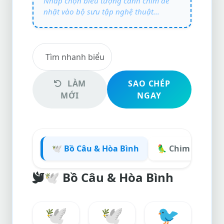
LÀM
SAO CHÉP
MỚI
NGAY
🕊️ Bồ Câu & Hòa Bình
🦜 Chim Màu Sắc
🕊️
Bồ Câu & Hòa Bình
🕊️
🕊
🐦