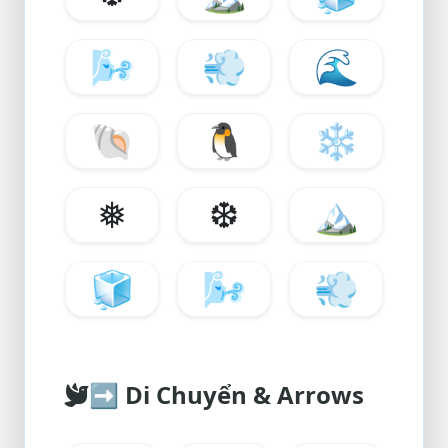
🌬️
💨
🌊
🐚
🐧
❄️
❅
❆
🏔️
🧊
🌬️
💨
➡️
Di Chuyển & Arrows