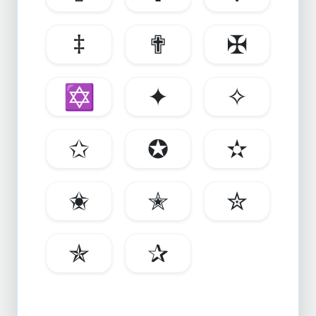
‡
✟
✠
✡
✦
✧
✩
✪
✫
✬
✭
✮
✯
✰