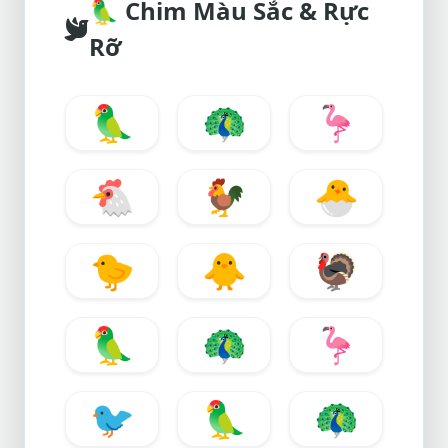
🦜
Chim Màu Sắc & Rực
Rỡ
🦜
🦚
🦩
🐔
🐓
🐣
🐤
🐥
🦃
🦜
🦚
🦩
🐦
🦜
🦚