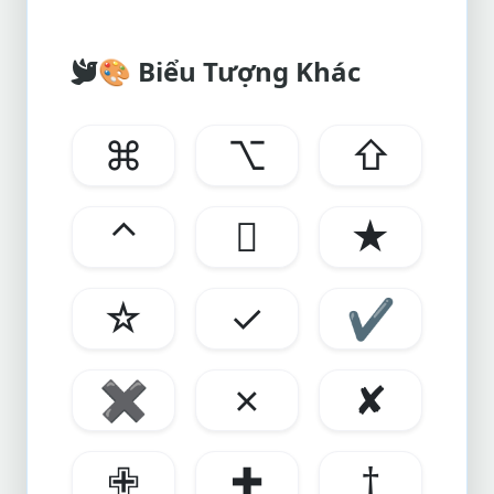
🎨
Biểu Tượng Khác
⌘
⌥
⇧
⌃

★
☆
✓
✔
✖
✗
✘
✙
✚
†