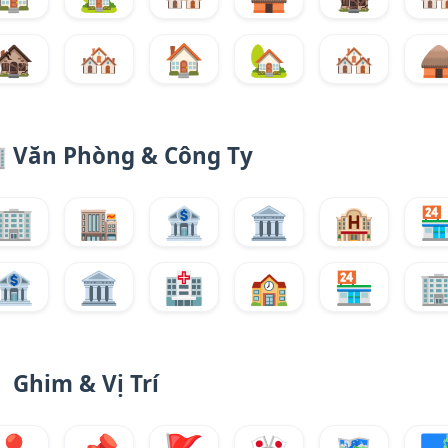
🏚️
🏘️
🏠
🏡
🏘️


Văn Phòng & Công Ty
🏢
🏬
🏦
🏛️
🏨

🏦
🏛️
🏥
🏫
🏪


Ghim & Vị Trí