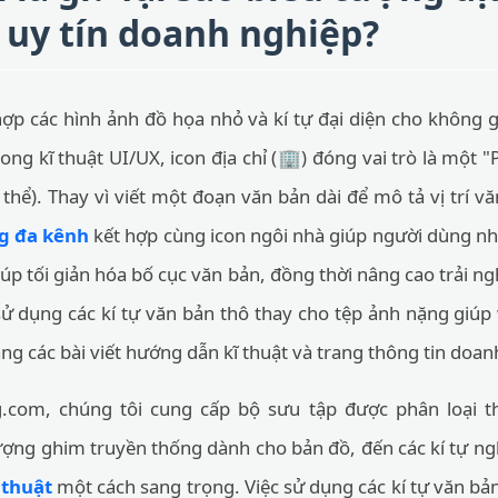
 uy tín doanh nghiệp?
hợp các hình ảnh đồ họa nhỏ và kí tự đại diện cho không g
Trong kĩ thuật UI/UX, icon địa chỉ (🏢) đóng vai trò là một 
hể). Thay vì viết một đoạn văn bản dài để mô tả vị trí v
g đa kênh
kết hợp cùng icon ngôi nhà giúp người dùng nh
iúp tối giản hóa bố cục văn bản, đồng thời nâng cao trải 
c sử dụng các kí tự văn bản thô thay cho tệp ảnh nặng giúp
ạng các bài viết hướng dẫn kĩ thuật và trang thông tin doa
g.com, chúng tôi cung cấp bộ sưu tập được phân loại th
ượng ghim truyền thống dành cho bản đồ, đến các kí tự ngh
 thuật
một cách sang trọng. Việc sử dụng các kí tự văn bản