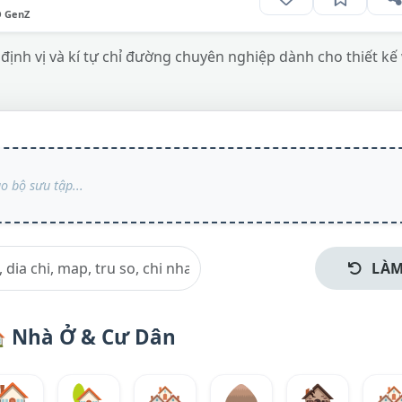
O GenZ
định vị và kí tự chỉ đường chuyên nghiệp dành cho thiết kế
LÀM

Nhà Ở & Cư Dân
🏠
🏡
🏘️
🛖
🏚️
🏘