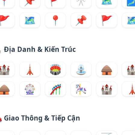
📍
📌
🚩
🎌
🗺️

🚩
🗺️
📍
📌
🚩
🗺
⛪
Địa Danh & Kiến Trúc
🏰
🗼
🏟️
⛲
🛖

🛖
🎡
🎢
🎠
🏰


Giao Thông & Tiếp Cận