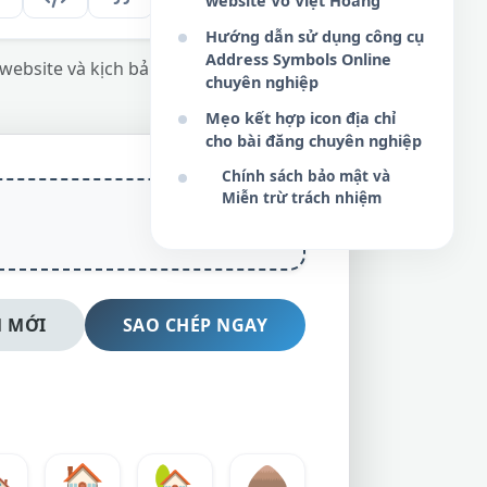
website Võ Việt Hoàng
Hướng dẫn sử dụng công cụ
Address Symbols Online
 website và kịch bản nội dung không gian.
chuyên nghiệp
Mẹo kết hợp icon địa chỉ
cho bài đăng chuyên nghiệp
Chính sách bảo mật và
Miễn trừ trách nhiệm
 MỚI
SAO CHÉP NGAY
️
🏠
🏡
🛖