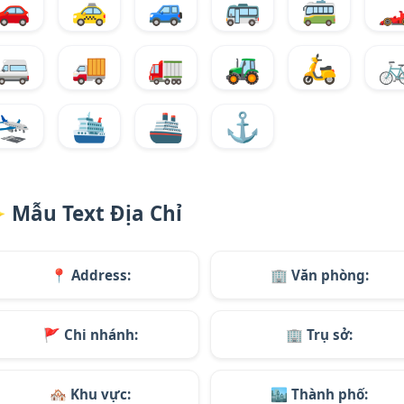
🚗
🚕
🚙
🚌
🚎
🏎
🚐
🚚
🚛
🚜
🛵

🛬
🛳️
🚢
⚓
✨
Mẫu Text Địa Chỉ
📍
Address:
🏢
Văn phòng:
🚩
Chi nhánh:
🏢
Trụ sở:
🏘️
Khu vực:
🏙️
Thành phố: