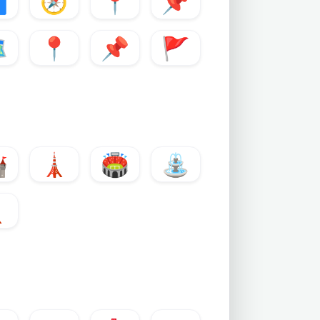

🧭
📍
📌
️
📍
📌
🚩

🗼
🏟️
⛲
