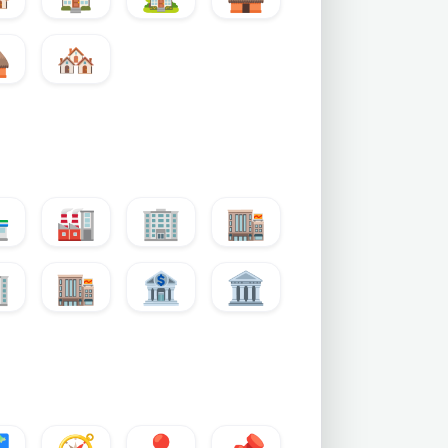

🏘️

🏭
🏢
🏬

🏬
🏦
🏛️