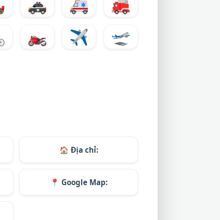
️
🚓
🚑
🚒

🏍️
✈️
🛫
🏠
Địa chỉ:
📍
Google Map: