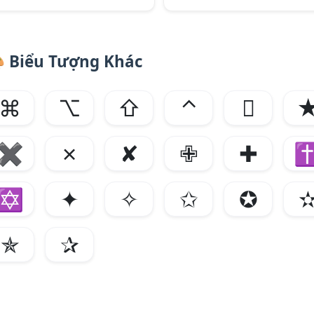

Biểu Tượng Khác
⌘
⌥
⇧
⌃

✖
✗
✘
✙
✚
✡
✦
✧
✩
✪
✯
✰