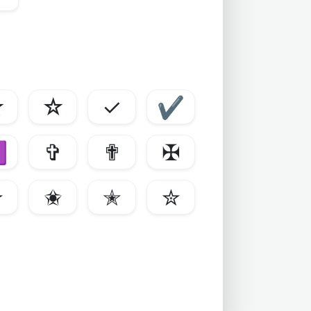
★
☆
✓
✔
✝
✞
✟
✠
✫
✬
✭
✮