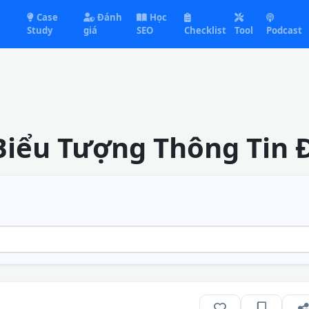
Case
Đánh
Học
Study
giá
SEO
Checklist
Tool
Podcast
 Biểu Tượng Thông Tin 