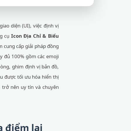
ao diện (UI), việc định vị
ng cụ
Icon Địa Chỉ & Biểu
m cung cấp giải pháp đồng
 đầy đủ 100% gồm các emoji
hòng, ghim định vị bản đồ,
u được tối ưu hóa hiển thị
n trở nên uy tín và chuyên
a điểm lại