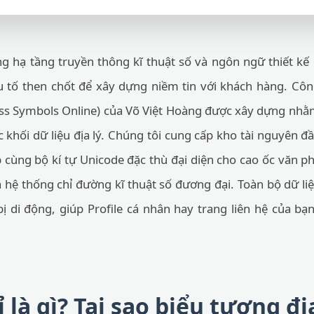
g hạ tầng truyền thông kĩ thuật số và ngôn ngữ thiết kế gi
ếu tố then chốt để xây dựng niềm tin với khách hàng. Cô
s Symbols Online) của Võ Việt Hoàng được xây dựng nhằ
 khối dữ liệu địa lý. Chúng tôi cung cấp kho tài nguyên
cùng bộ kí tự Unicode đặc thù đại diện cho cao ốc văn p
 hệ thống chỉ đường kĩ thuật số đương đại. Toàn bộ dữ liệ
bị di động, giúp Profile cá nhân hay trang liên hệ của bạ
ỉ là gì? Tại sao biểu tượng đị