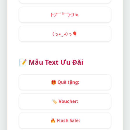
(づ￣ ³￣)づ
🍬
(っ◕‿◕)っ
🎈
📝
Mẫu Text Ưu Đãi
🎁
Quà tặng:
🏷️
Voucher:
🔥
Flash Sale: