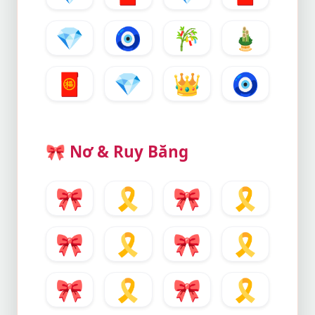
💎
🧿
🎋
🎍
🧧
💎
👑
🧿
🎀
Nơ & Ruy Băng
🎀
🎗️
🎀
🎗️
🎀
🎗️
🎀
🎗️
🎀
🎗️
🎀
🎗️