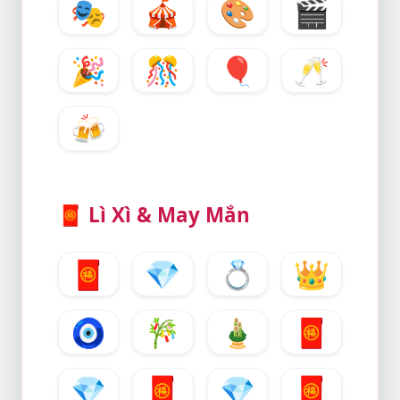
🎭
🎪
🎨
🎬
🎉
🎊
🎈
🥂
🍻
🧧
Lì Xì & May Mắn
🧧
💎
💍
👑
🧿
🎋
🎍
🧧
💎
🧧
💎
🧧