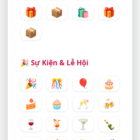
🎁
📦
🛍️
🎁
📦
🎉
Sự Kiện & Lễ Hội
🎉
🎊
🎈
🎂
🍰
🧁
🥂
🍻
🍷
🍹
🍸
🍾