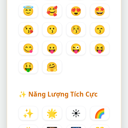
😇
🥰
😍
🤩
😘
😗
😚
😙
😋
😛
😜
😝
🤑
🤗
✨
Năng Lượng Tích Cực
✨
🌟
☀️
🌈