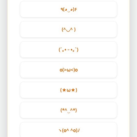
٩(◕‿◕)۶
(^◡^ )
(´｡• ᵕ •｡`)
o(>ω<)o
(★ω★)
(*^‿^*)
ヽ(o^ ^o)ﾉ