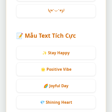
╰(*´︶`*)╯
📝
Mẫu Text Tích Cực
✨
Stay Happy
🌟
Positive Vibe
🌈
Joyful Day
💎
Shining Heart