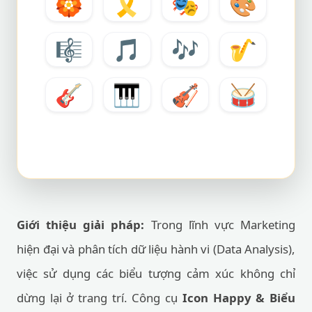
🏵️
🎗️
🎭
🎨
🎼
🎵
🎶
🎷
🎸
🎹
🎻
🥁
Giới thiệu giải pháp:
Trong lĩnh vực Marketing
hiện đại và phân tích dữ liệu hành vi (Data Analysis),
việc sử dụng các biểu tượng cảm xúc không chỉ
dừng lại ở trang trí. Công cụ
Icon Happy & Biểu