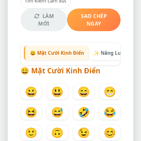
LÀM
SAO CHÉP
MỚI
NGAY
😀 Mặt Cười Kinh Điển
✨ Năng Lượng Tíc
😀
Mặt Cười Kinh Điển
😀
😃
😄
😁
😆
😅
🤣
😂
🙂
🙃
😉
😊