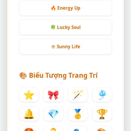
🔥
Energy Up
🍀
Lucky Soul
☀️
Sunny Life
🎨
Biểu Tượng Trang Trí
⭐
🎀
🪄
🎐
🔔
💎
🥇
🏆