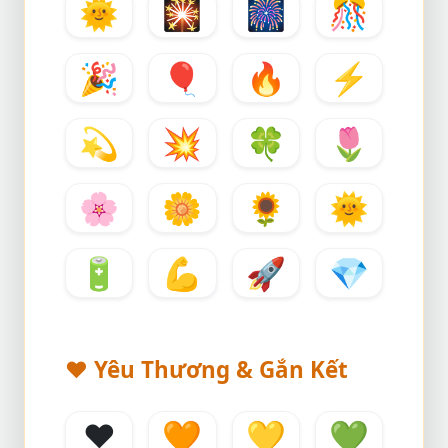
🌞
🎇
🎆
🎊
🎉
🎈
🔥
⚡
💫
💥
🍀
🌷
🌸
🌼
🌻
🌞
🔋
💪
🚀
💎
❤️
Yêu Thương & Gắn Kết
❤️
🧡
💛
💚