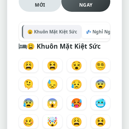
MỚI
NGAY
😩 Khuôn Mặt Kiệt Sức
💤 Nghỉ Ngơi & Bu
😩
Khuôn Mặt Kiệt Sức
😩
😫
😵
😵‍💫
🫠
😓
😥
😨
😰
😱
🥵
🥶
🥴
🤯
😩
😫