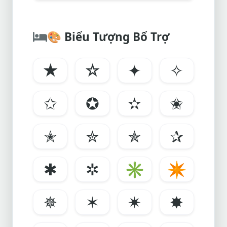
🎨
Biểu Tượng Bổ Trợ
★
☆
✦
✧
✩
✪
✫
✬
✭
✮
✯
✰
✱
✲
✳
✴
✵
✶
✷
✸