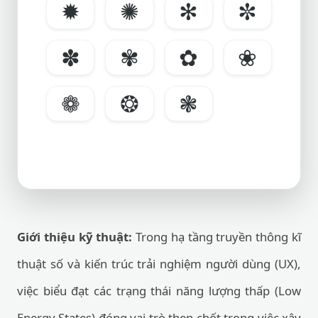
✹
✺
✻
✼
✽
✾
✿
❀
❁
❂
❃
Giới thiệu kỹ thuật:
Trong hạ tầng truyền thông kĩ
thuật số và kiến trúc trải nghiệm người dùng (UX),
việc biểu đạt các trạng thái năng lượng thấp (Low
Energy States) đóng vai trò then chốt trong việc xây