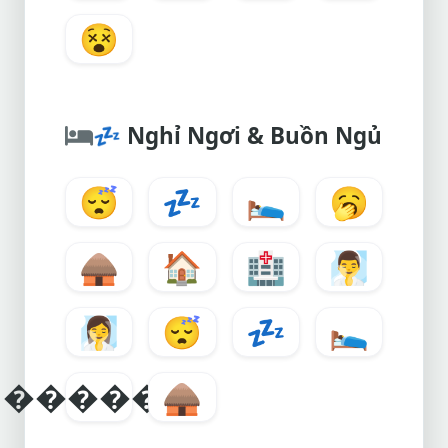
😵
💤
Nghỉ Ngơi & Buồn Ngủ
😴
💤
🛌
🥱
🛖
🏠
🏥
🧖‍♂️
🧖‍♀️
😴
💤
🛌
������
🛖