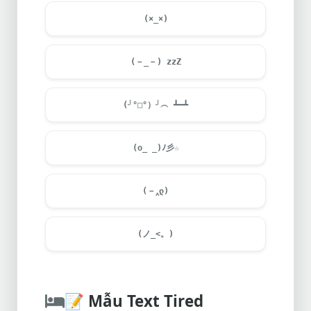
(×_×)
(－_－) zzZ
(╯°□°）╯︵ ┻━┻
(o_ _)ﾉ彡☆
(－‸ლ)
(ノ_<。)
📝
Mẫu Text Tired