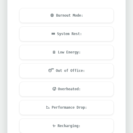
😩
Burnout Mode:
💤
System Rest:
🪫
Low Energy:
😴
Out of Office:
🥵
Overheated:
📉
Performance Drop:
✨
Recharging: