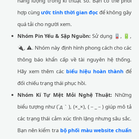
năng lượng trong kĩ thuật số. Bạn có thể phối
hợp cùng
ước tính thời gian đọc
để không gây
quá tải cho người xem.
Nhóm Pin Yếu & Sập Nguồn:
Sử dụng 🪫, 🔋,
🔌, ⚠️. Nhóm này định hình phong cách cho các
thông báo khẩn cấp về tài nguyên hệ thống.
Hãy xem thêm các
biểu hiệu hoàn thành
để
đối chiếu trạng thái phục hồi.
Nhóm Kí Tự Mệt Mỏi Nghệ Thuật:
Những
biểu tượng như (´д｀), (×_×), (－_－) giúp mô tả
các trạng thái cảm xúc tĩnh lặng nhưng sâu sắc.
Bạn nên kiểm tra
bộ phối màu website chuẩn