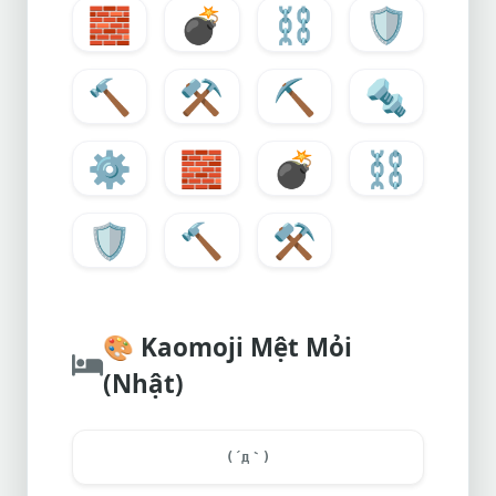
🧱
💣
⛓️
🛡️
🔨
⚒️
⛏️
🔩
⚙️
🧱
💣
⛓️
🛡️
🔨
⚒️
🎨
Kaomoji Mệt Mỏi
(Nhật)
(´д｀)