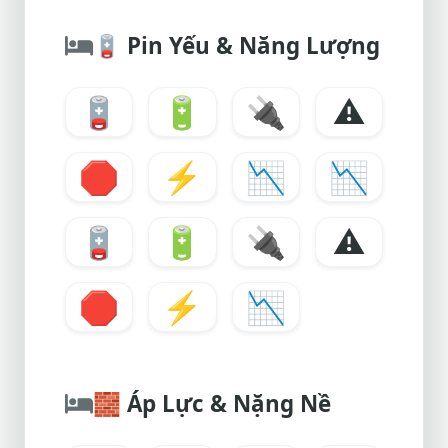
🪫
Pin Yếu & Năng Lượng
🪫
🔋
🔌
⚠️
🛑
⚡
📉
📉
🪫
🔋
🔌
⚠️
🛑
⚡
📉
🧱
Áp Lực & Nặng Nề