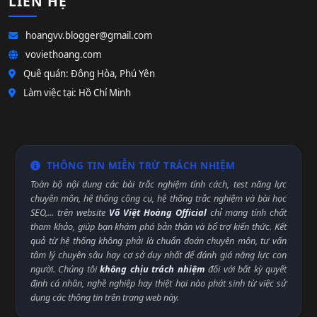
LIÊN HỆ
hoangvv.blogger@gmail.com
voviethoang.com
Quê quán: Đông Hòa, Phú Yên
Làm việc tại: Hồ Chí Minh
THÔNG TIN MIỄN TRỪ TRÁCH NHIỆM
Toàn bộ nội dung các bài trắc nghiệm tính cách, test năng lực
chuyên môn, hệ thống công cụ, hệ thống trắc nghiệm và bài học
SEO,... trên website
Võ Việt Hoàng Official
chỉ mang tính chất
tham khảo, giúp bạn khám phá bản thân và bổ trợ kiến thức. Kết
quả từ hệ thống không phải là chuẩn đoán chuyên môn, tư vấn
tâm lý chuyên sâu hay cơ sở duy nhất để đánh giá năng lực con
người. Chúng tôi
không chịu trách nhiệm
đối với bất kỳ quyết
định cá nhân, nghề nghiệp hay thiệt hại nào phát sinh từ việc sử
dụng các thông tin trên trang web này.