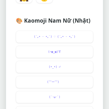
🎨
Kaomoji Nam Nữ (Nhật)
(´｡• ᵕ •｡`) ♡ (´｡• ᵕ •｡`)
(⌐■_■)
👔
(•_•)
♂️
(￣ー￣)ゞ
(´･ω･`)