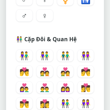
♂
♀
👫
Cặp Đôi & Quan Hệ
👫
👫
👬
👭
💏
💑
💑
💏
👩‍❤️‍👨
👨‍❤️‍👨
👩‍❤️‍👩
👩‍❤️‍💋‍👨
👨‍❤️‍💋‍👨
👩‍❤️‍💋‍👩
👫
👭