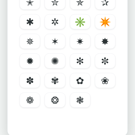
✭
✮
✯
✰
✱
✲
✳
✴
✵
✶
✷
✸
✹
✺
✻
✼
✽
✾
✿
❀
❁
❂
❃