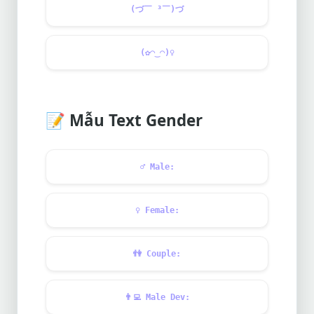
(づ￣ ³￣)づ
(✿◠‿◠)
♀️
📝
Mẫu Text Gender
♂️
Male:
♀️
Female:
👫
Couple:
👨‍💻
Male Dev: