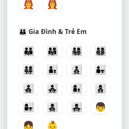
👨‍🚒
👩‍🚒
👪
Gia Đình & Trẻ Em
👪
👨‍👩‍👧
👨‍👩‍👧‍👦
👨‍👩‍👦‍👦
👨‍👩‍👧‍👧
👨‍👦
👨‍👦‍👦
👨‍👧
👨‍👧‍👦
👨‍👧‍👧
👩‍👦
👩‍👦‍👦
👩‍👧
👩‍👧‍👦
👩‍👧‍👧
👦
👧
👶