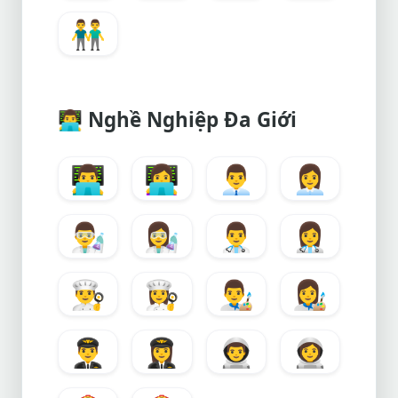
👬
👨‍💻
Nghề Nghiệp Đa Giới
👨‍💻
👩‍💻
👨‍💼
👩‍💼
👨‍🔬
👩‍🔬
👨‍⚕️
👩‍⚕️
👨‍🍳
👩‍🍳
👨‍🎨
👩‍🎨
👨‍✈️
👩‍✈️
👨‍🚀
👩‍🚀