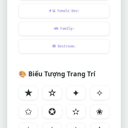
👩‍💻
Female Dev:
👪
Family:
🚻
Restroom:
🎨
Biểu Tượng Trang Trí
★
☆
✦
✧
✩
✪
✫
✬