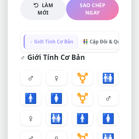
LÀM
SAO CHÉP
MỚI
NGAY
♂️ Giới Tính Cơ Bản
👫 Cặp Đôi & Quan Hệ
♂️
Giới Tính Cơ Bản
♂️
♀️
⚧️
🚻
🚹
🚺
⚧
♂
♀
🚻
🚹
🚺
♂️
♀️
⚧️
🚻