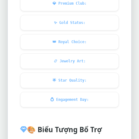
💎
Premium Club:
✨
Gold Status:
👑
Royal Choice:
📿
Jewelry Art:
🌟
Star Quality:
💍
Engagement Day:
🎨
Biểu Tượng Bổ Trợ