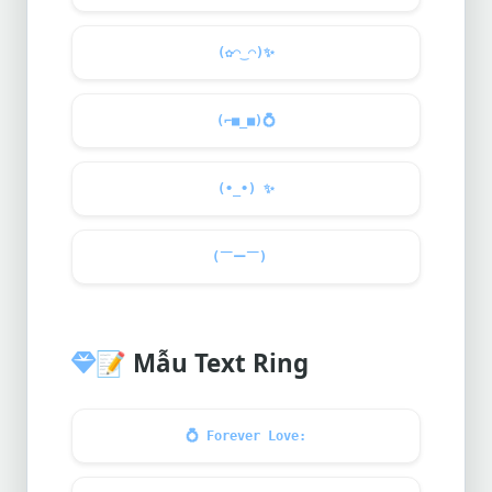
(✿◠‿◠)
✨
(⌐■_■)
💍
(•_•)
✨
(￣ー￣)ゞ
📝
Mẫu Text Ring
💍
Forever Love: