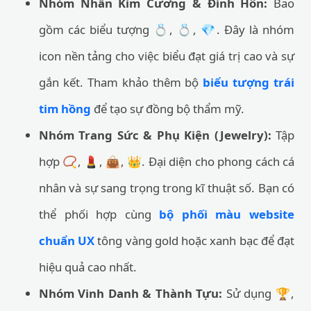
Nhóm Nhẫn Kim Cương & Đính Hôn:
Bao
gồm các biểu tượng 💍, 💍, 💎. Đây là nhóm
icon nền tảng cho việc biểu đạt giá trị cao và sự
gắn kết. Tham khảo thêm bộ
biểu tượng trái
tim hồng
để tạo sự đồng bộ thẩm mỹ.
Nhóm Trang Sức & Phụ Kiện (Jewelry):
Tập
hợp 📿, 💄, 👜, 👑. Đại diện cho phong cách cá
nhân và sự sang trọng trong kĩ thuật số. Bạn có
thể phối hợp cùng
bộ phối màu website
chuẩn UX
tông vàng gold hoặc xanh bạc để đạt
hiệu quả cao nhất.
Nhóm Vinh Danh & Thành Tựu:
Sử dụng 🏆,