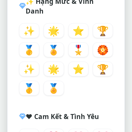
✨
Hạng Mức & Vinh
Danh
✨
🌟
⭐
🏆
🥇
🏅
🎖️
🏵️
✨
🌟
⭐
🏆
🥇
🏅
❤️
Cam Kết & Tình Yêu