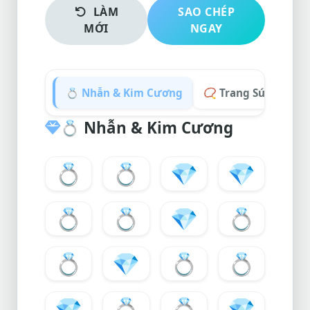
LÀM
SAO CHÉP
MỚI
NGAY
💍 Nhẫn & Kim Cương
📿 Trang Sức & Phụ 
💍
Nhẫn & Kim Cương
💍
💍
💎
💎
💍
💍
💎
💍
💍
💎
💍
💍
💎
💍
💍
💎