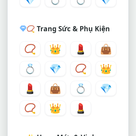
📿
Trang Sức & Phụ Kiện
📿
👑
💄
👜
💍
💎
📿
👑
💄
👜
💍
💎
📿
👑
💄