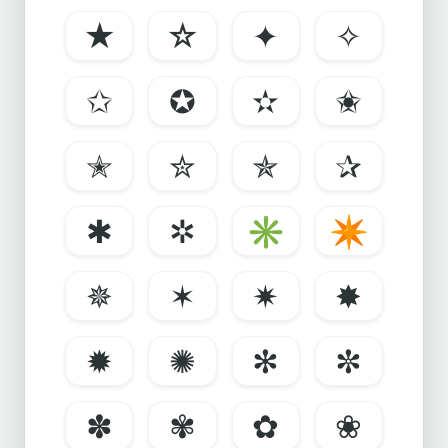
★
☆
✦
✧
✩
✪
✫
✬
✭
✮
✯
✰
✱
✲
✳
✴
✵
✶
✷
✸
✹
✺
✻
✼
✽
✾
✿
❀