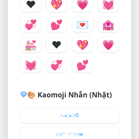
❤️
💖
💗
💓
💞
💕
💌
🏩
💒
❤️
💖
💗
💓
💞
💕
🎨
Kaomoji Nhẫn (Nhật)
(｡◕‿◕｡)
💍
(づ￣ ³￣)づ
💎