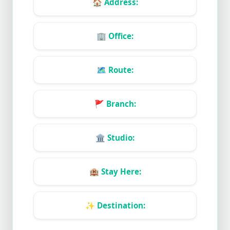
🏠
Address:
🏢
Office:
🗺️
Route:
🚩
Branch:
🏛️
Studio:
🏨
Stay Here:
✨
Destination: