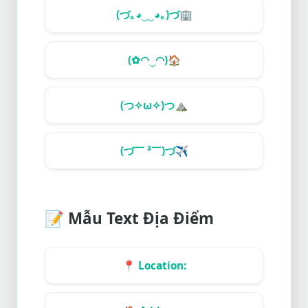
(づ｡◕‿‿◕｡)づ
🏢
(✿◠‿◠)
🏠
(つ✧ω✧)つ
⛰️
(づ￣ ³￣)づ
✈️
📝
Mẫu Text Địa Điểm
📍
Location: