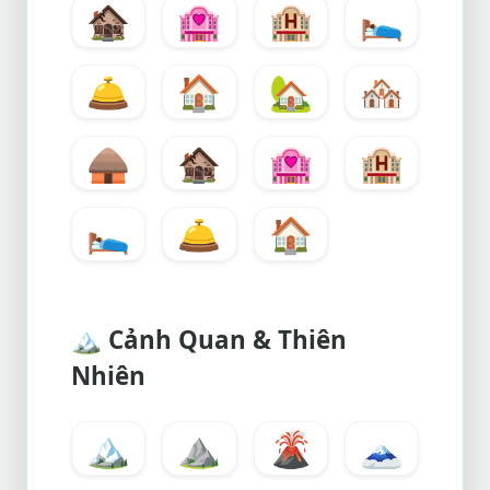
🏚️
🏩
🏨
🛌
🛎️
🏠
🏡
🏘️
🛖
🏚️
🏩
🏨
🛌
🛎️
🏠
🏔️
Cảnh Quan & Thiên
Nhiên
🏔️
⛰️
🌋
🗻