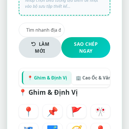
LÀM
SAO CHÉP
MỚI
NGAY
📍 Ghim & Định Vị
🏢 Cao Ốc & Văn Phòng
📍
Ghim & Định Vị
📍
📌
🚩
🎌