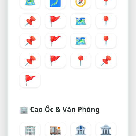
🗺️
🗾
🧭
📍
📌
🚩
🗺️
📍
📌
🚩
🗺️
📍
📌
🚩
📍
📌
🚩
🏢
Cao Ốc & Văn Phòng
🏢
🏬
🏦
🏛️