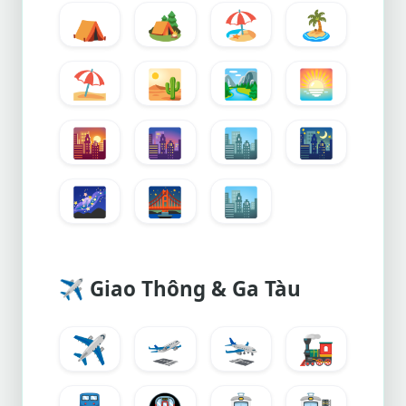
⛺
🏕️
🏖️
🏝️
⛱️
🏜️
🏞️
🌅
🌇
🌆
🏙️
🌃
🌌
🌉
🏙️
✈️
Giao Thông & Ga Tàu
✈️
🛫
🛬
🚂