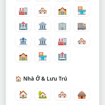
🏭
🏘️
🏫
🏪
🏥
🏛️
🏢
🏬
🏦
🏛️
🏭
🏘️
🏫
🏪
🏥
🏠
Nhà Ở & Lưu Trú
🏠
🏡
🏘️
🛖