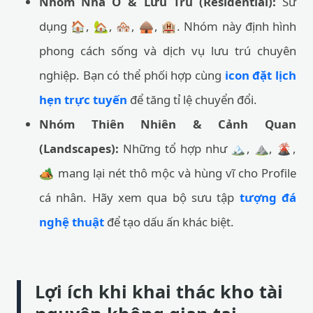
Nhóm Nhà Ở & Lưu Trú (Residential):
Sử
dụng 🏠, 🏡, 🏘️, 🛖, 🏨. Nhóm này định hình
phong cách sống và dịch vụ lưu trú chuyên
nghiệp. Bạn có thể phối hợp cùng
icon đặt lịch
hẹn trực tuyến
để tăng tỉ lệ chuyển đổi.
Nhóm Thiên Nhiên & Cảnh Quan
(Landscapes):
Những tổ hợp như 🏔️, ⛰️, 🌋,
🏕️ mang lại nét thô mộc và hùng vĩ cho Profile
cá nhân. Hãy xem qua bộ sưu tập
tượng đá
nghệ thuật
để tạo dấu ấn khác biệt.
Lợi ích khi khai thác kho tài