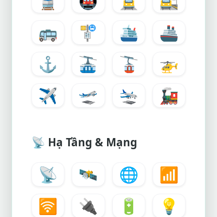
🚆
🚇
🚊
🚉
🚌
🚏
🛳️
🚢
⚓
🚠
🚡
🚁
✈️
🛫
🛬
🚂
📡
Hạ Tầng & Mạng
📡
🛰️
🌐
📶
🛜
🔌
🔋
💡