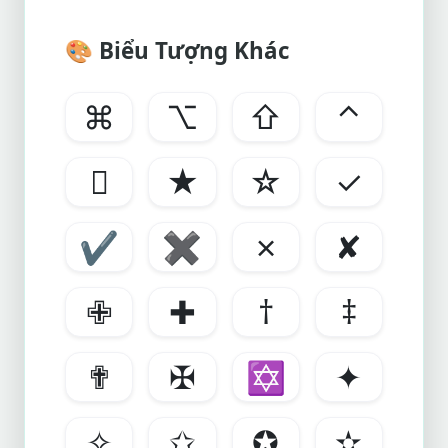
🎨
Biểu Tượng Khác
⌘
⌥
⇧
⌃

★
☆
✓
✔
✖
✗
✘
✙
✚
†
‡
✟
✠
✡
✦
✧
✩
✪
✫