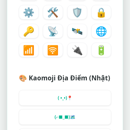
⚙️
🛠️
🛡️
🔒
🔑
📡
🛰️
🌐
📶
🛜
🔌
🔋
🎨
Kaomoji Địa Điểm (Nhật)
( •_•)
📍
(⌐■_■)
🗺️