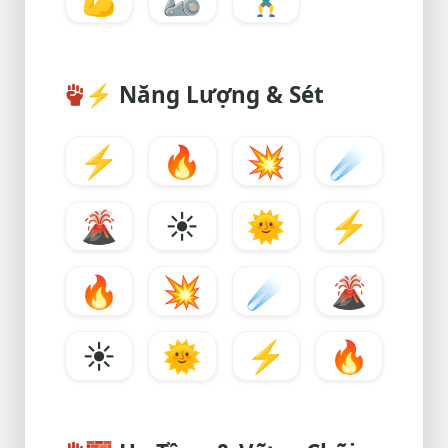
⚡
Năng Lượng & Sét
⚡
🔥
💥
☄️
🌋
☀️
🌞
⚡
🔥
💥
☄️
🌋
☀️
🌞
⚡
🔥