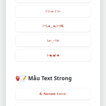
(つ✧ω✧)つ
⚡
(づ｡◕‿‿◕｡)づ
💪
(✿◠‿◠)
✨
(⌐■_■)
🔥
📝
Mẫu Text Strong
💪
Maximum Force: