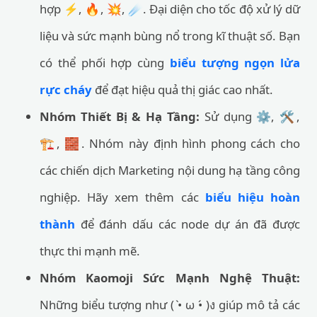
hợp ⚡, 🔥, 💥, ☄️. Đại diện cho tốc độ xử lý dữ
liệu và sức mạnh bùng nổ trong kĩ thuật số. Bạn
có thể phối hợp cùng
biểu tượng ngọn lửa
rực cháy
để đạt hiệu quả thị giác cao nhất.
Nhóm Thiết Bị & Hạ Tầng:
Sử dụng ⚙️, 🛠️,
🏗️, 🧱. Nhóm này định hình phong cách cho
các chiến dịch Marketing nội dung hạ tầng công
nghiệp. Hãy xem thêm các
biểu hiệu hoàn
thành
để đánh dấu các node dự án đã được
thực thi mạnh mẽ.
Nhóm Kaomoji Sức Mạnh Nghệ Thuật:
Những biểu tượng như ( •̀ ω •́ )ง giúp mô tả các