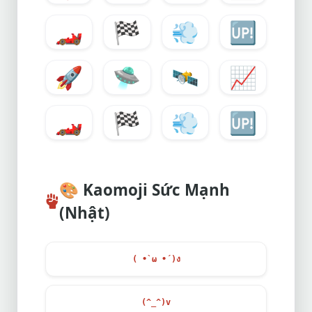
🏎️
🏁
💨
🆙
🚀
🛸
🛰️
📈
🏎️
🏁
💨
🆙
🎨
Kaomoji Sức Mạnh
(Nhật)
( •̀ ω •́ )ง
(^_^)v