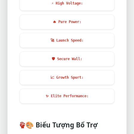
⚡
High Voltage:
🔥
Pure Power:
🚀
Launch Speed:
🛡️
Secure Wall:
📈
Growth Spurt:
✨
Elite Performance:
🎨
Biểu Tượng Bổ Trợ