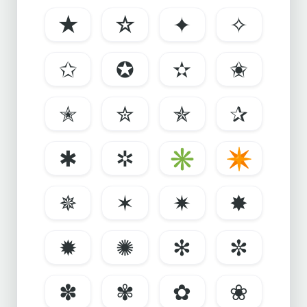
★
☆
✦
✧
✩
✪
✫
✬
✭
✮
✯
✰
✱
✲
✳
✴
✵
✶
✷
✸
✹
✺
✻
✼
✽
✾
✿
❀