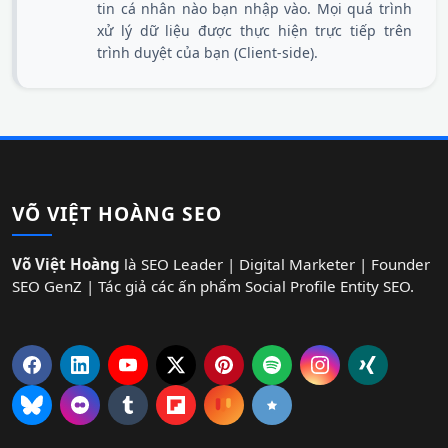
tin cá nhân nào bạn nhập vào. Mọi quá trình
xử lý dữ liệu được thực hiện trực tiếp trên
trình duyệt của bạn (Client-side).
VÕ VIỆT HOÀNG SEO
Võ Việt Hoàng
là SEO Leader | Digital Marketer | Founder
SEO GenZ | Tác giả các ấn phẩm Social Profile Entity SEO.