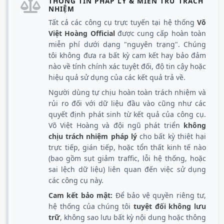
THÔNG TIN PHÁP LÝ & MIỄN TRỪ TRÁCH
NHIỆM
Tất cả các công cụ trực tuyến tại hệ thống
Võ
Việt Hoàng Official
được cung cấp hoàn toàn
miễn phí dưới dạng "nguyên trạng". Chúng
tôi không đưa ra bất kỳ cam kết hay bảo đảm
nào về tính chính xác tuyệt đối, độ tin cậy hoặc
hiệu quả sử dụng của các kết quả trả về.
Người dùng tự chịu hoàn toàn trách nhiệm và
rủi ro đối với dữ liệu đầu vào cũng như các
quyết định phát sinh từ kết quả của công cụ.
Võ Việt Hoàng và đội ngũ phát triển
không
chịu trách nhiệm pháp lý
cho bất kỳ thiệt hại
trực tiếp, gián tiếp, hoặc tổn thất kinh tế nào
(bao gồm sụt giảm traffic, lỗi hệ thống, hoặc
sai lệch dữ liệu) liên quan đến việc sử dụng
các công cụ này.
Cam kết bảo mật:
Để bảo vệ quyền riêng tư,
hệ thống của chúng tôi
tuyệt đối không lưu
trữ
, không sao lưu bất kỳ nội dung hoặc thông