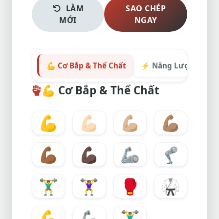
LÀM
SAO CHÉP
MỚI
NGAY
💪 Cơ Bắp & Thể Chất
⚡ Năng Lượng & Sé
💪
Cơ Bắp & Thể Chất
💪
💪🏻
💪🏼
💪🏽
💪🏾
💪🏿
🦾
🦿
🏋️‍♂️
🏋️‍♀️
🥊
🥋
💪
🦾
🏋️‍♂️