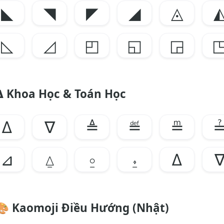
◣
◥
◤
◢
◬
◺
◿
◰
◱
◲
∆ Khoa Học & Toán Học
∆
∇
≜
≝
≞
⊿
⍙
⍛
⍚
∆
🎨
Kaomoji Điều Hướng (Nhật)