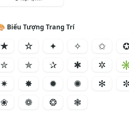
🎨
Biểu Tượng Trang Trí
★
☆
✦
✧
✩
✮
✯
✰
✱
✲
✷
✸
✹
✺
✻
❀
❁
❂
❃