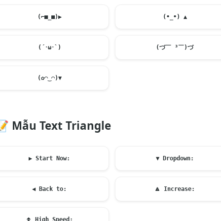
(⌐■_■)
▶️
(•_•) ▲
(´･ω･`)
(づ￣ ³￣)づ
(✿◠‿◠)▼
📝
Mẫu Text Triangle
▶️
Start Now:
▼ Dropdown:
◀
Back to:
🔼
Increase:
⏫
High Speed: