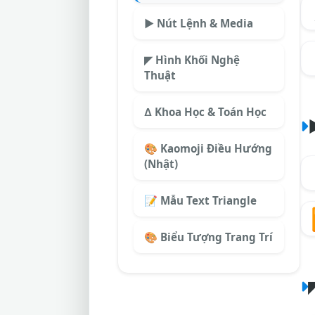
▶️ Nút Lệnh & Media
◤ Hình Khối Nghệ
Thuật
∆ Khoa Học & Toán Học
🎨 Kaomoji Điều Hướng
(Nhật)
📝 Mẫu Text Triangle
🎨 Biểu Tượng Trang Trí