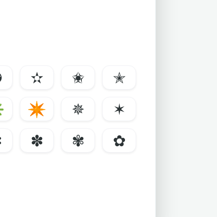
✪
✫
✬
✭
✳
✴
✵
✶
✼
✽
✾
✿