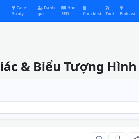
Case
Đánh
Học
Study
giá
SEO
Checklist
Tool
Podcast
iác & Biểu Tượng Hình