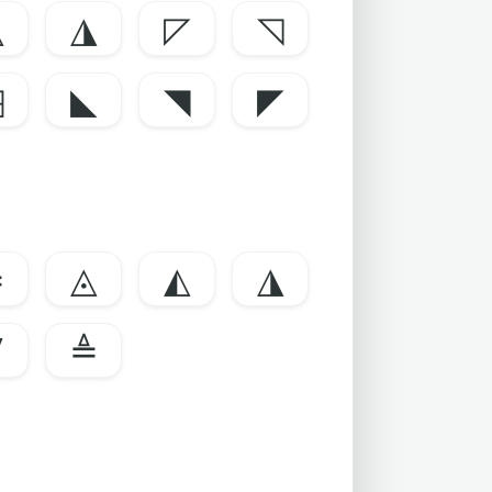
◭
◮
◸
◹
◳
◣
◥
◤
≟
◬
◭
◮
∇
≜