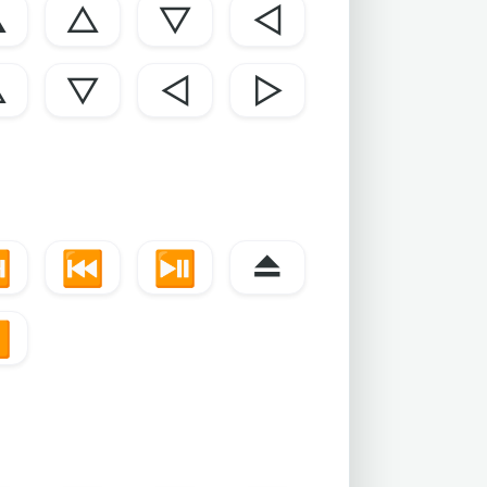
▲
△
▽
◁
△
▽
◁
▷
️
⏮️
⏯️
⏏️
⏬