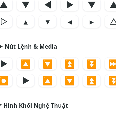
▲
▼
◀
▶
▼
▷
▴
▾
◂
▸
▶️
Nút Lệnh & Media
▶️
🔼
🔽
⏫
⏬
⏭
⏺️
▶️
🔼
🔽
⏫
◤ Hình Khối Nghệ Thuật