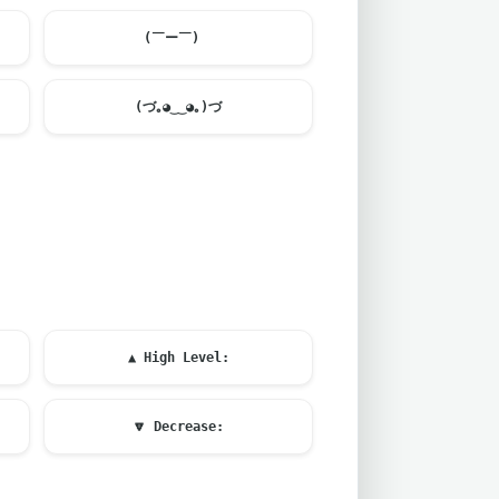
(￣ー￣)ゞ
(づ｡◕‿‿◕｡)づ
▲ High Level:
🔽
Decrease: