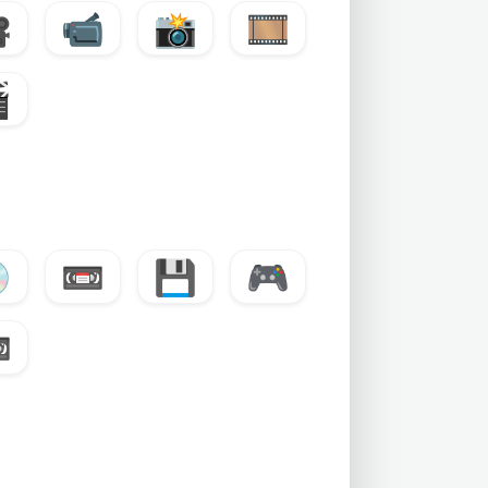

📹
📸
🎞️


📼
💾
🎮
