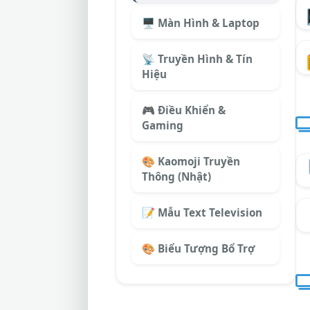
🖥️ Màn Hình & Laptop
📡 Truyền Hình & Tín
Hiệu
🎮 Điều Khiển &
Gaming
🎨 Kaomoji Truyền
Thông (Nhật)
📝 Mẫu Text Television
🎨 Biểu Tượng Bổ Trợ