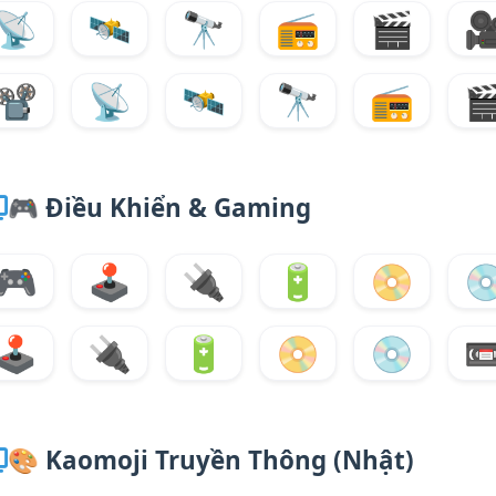
📡
🛰️
🔭
📻
🎬

📽️
📡
🛰️
🔭
📻

🎮
Điều Khiển & Gaming
🎮
🕹️
🔌
🔋
📀

🕹️
🔌
🔋
📀
💿

🎨
Kaomoji Truyền Thông (Nhật)