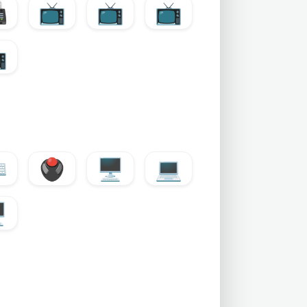

📺
📺
📺

️
🖲️
🖥️
💻
️