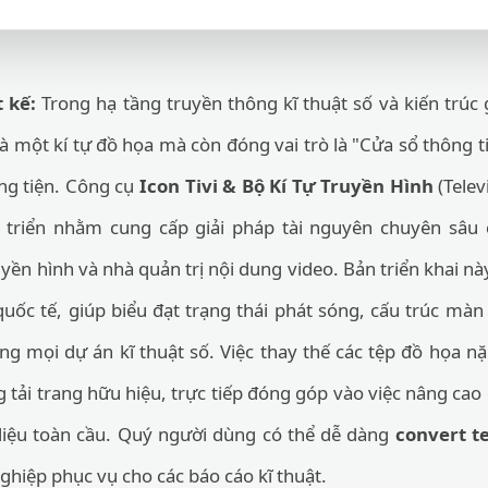
t kế:
Trong hạ tầng truyền thông kĩ thuật số và kiến trúc 
là một kí tự đồ họa mà còn đóng vai trò là "Cửa sổ thông 
ng tiện. Công cụ
Icon Tivi & Bộ Kí Tự Truyền Hình
(Telev
 triển nhằm cung cấp giải pháp tài nguyên chuyên sâu
yền hình và nhà quản trị nội dung video. Bản triển khai nà
uốc tế, giúp biểu đạt trạng thái phát sóng, cấu trúc màn 
g mọi dự án kĩ thuật số. Việc thay thế các tệp đồ họa n
 tải trang hữu hiệu, trực tiếp đóng góp vào việc nâng cao
 liệu toàn cầu. Quý người dùng có thể dễ dàng
convert te
hiệp phục vụ cho các báo cáo kĩ thuật.