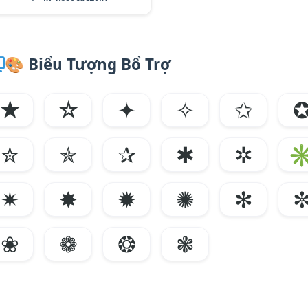
🎨
Biểu Tượng Bổ Trợ
★
☆
✦
✧
✩
✮
✯
✰
✱
✲
✷
✸
✹
✺
✻
❀
❁
❂
❃