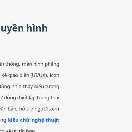
truyền hình
uyền thống, màn hình phẳng
 kế giao diện (UI/UX), icon
 dùng nhìn thấy biểu tượng
ự động thiết lập trạng thái
 văn bản, hỗ trợ người xem
cùng
kiểu chữ nghệ thuật
g và uy tín hơn.