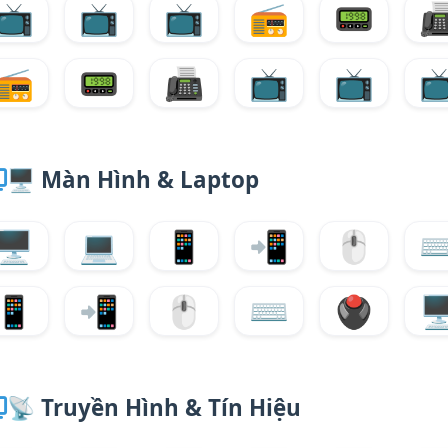
📺
📺
📺
📻
📟

📻
📟
📠
📺
📺

🖥️
Màn Hình & Laptop
🖥️
💻
📱
📲
🖱️
⌨
📱
📲
🖱️
⌨️
🖲️
🖥
📡
Truyền Hình & Tín Hiệu