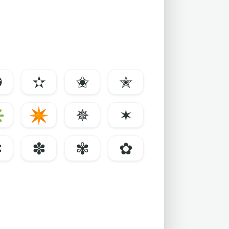
✪
✫
✬
✭
✳
✴
✵
✶
✼
✽
✾
✿