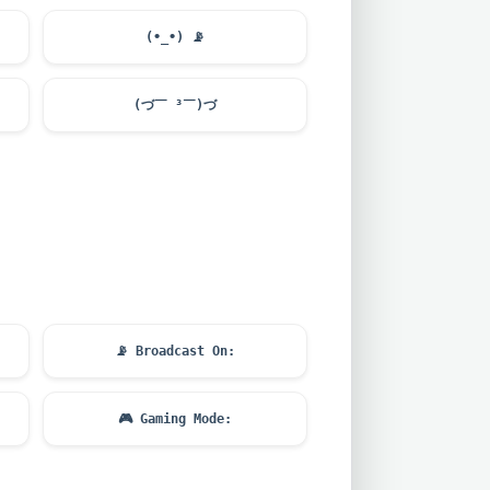
(•_•)
📡
(づ￣ ³￣)づ
📡
Broadcast On:
🎮
Gaming Mode: