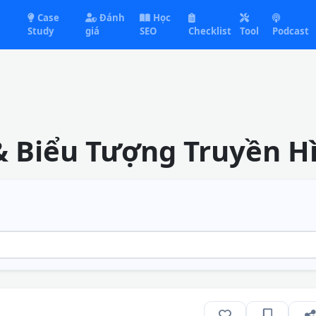
Case
Đánh
Học
Study
giá
SEO
Checklist
Tool
Podcast
 & Biểu Tượng Truyền H