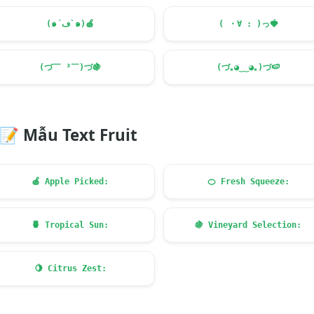
(๑´ڡ`๑)
🍎
( ・∀ : )っ
🍓
(づ￣ ³￣)づ
🍇
(づ｡◕‿‿◕｡)づ
🍉
📝
Mẫu Text Fruit
🍎
Apple Picked:
🍊
Fresh Squeeze:
🍍
Tropical Sun:
🍇
Vineyard Selection:
🍋
Citrus Zest: