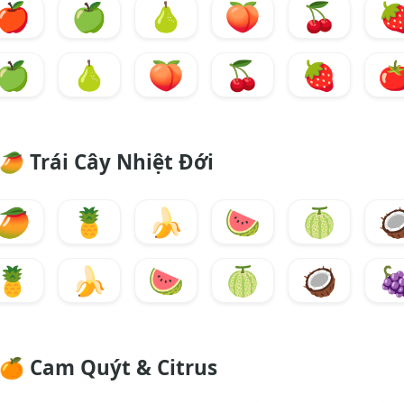
🍎
🍏
🍐
🍑
🍒

🍏
🍐
🍑
🍒
🍓

🥭
Trái Cây Nhiệt Đới
🥭
🍍
🍌
🍉
🍈

🍍
🍌
🍉
🍈
🥥

🍊
Cam Quýt & Citrus