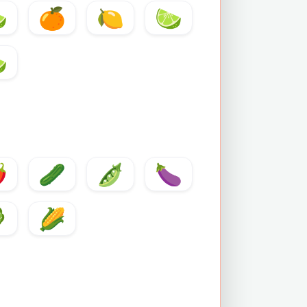

🍊
🍋
🍋

️
🥒
🫛
🍆

🌽