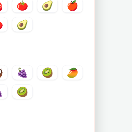

🍅
🥑
🍎

🥑

🍇
🥝
🥭

🥝