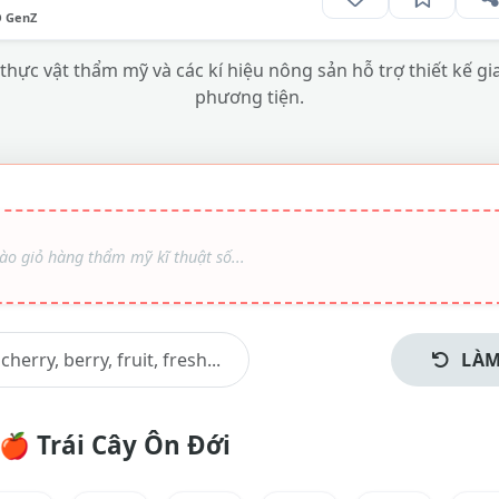
O GenZ
 thực vật thẩm mỹ và các kí hiệu nông sản hỗ trợ thiết kế g
phương tiện.
LÀM
🍎
Trái Cây Ôn Đới