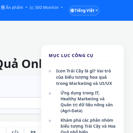
Ấn phẩm
SEO Monitor
Tiếng Việt
MỤC LỤC CÔNG CỤ
Quả Online
Icon Trái Cây là gì? Vai trò
của biểu tượng hoa quả
trong Marketing và UI/UX
Ứng dụng trong IT,
Healthy Marketing và
Quản trị dữ liệu nông sản
(Agri-Data)
Khám phá các phân nhóm
biểu tượng Trái Cây và Hoa
Quả phổ biến
177
VI