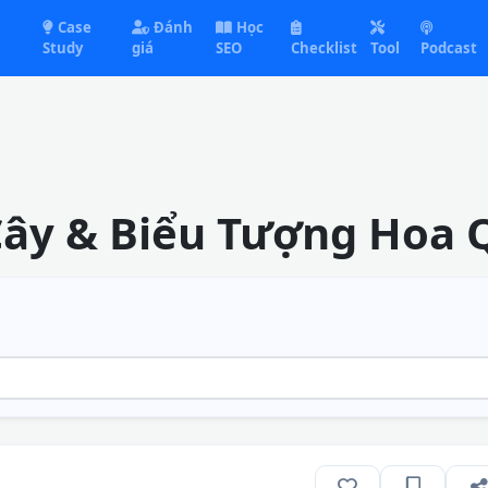
Case
Đánh
Học
Study
giá
SEO
Checklist
Tool
Podcast
 Cây & Biểu Tượng Hoa 