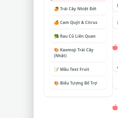
🥭 Trái Cây Nhiệt Đới
🍊 Cam Quýt & Citrus
🥦 Rau Củ Liên Quan
🎨 Kaomoji Trái Cây
(Nhật)
📝 Mẫu Text Fruit
🎨 Biểu Tượng Bổ Trợ