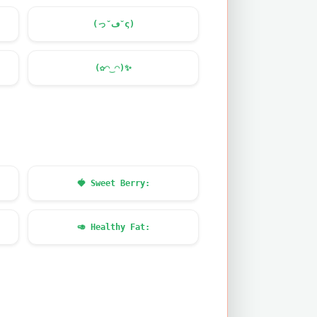
(っ˘ڡ˘ς)
(✿◠‿◠)
✨
🍓
Sweet Berry:
🥑
Healthy Fat: