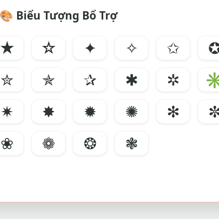
🎨
Biểu Tượng Bổ Trợ
★
☆
✦
✧
✩
✮
✯
✰
✱
✲
✷
✸
✹
✺
✻
❀
❁
❂
❃