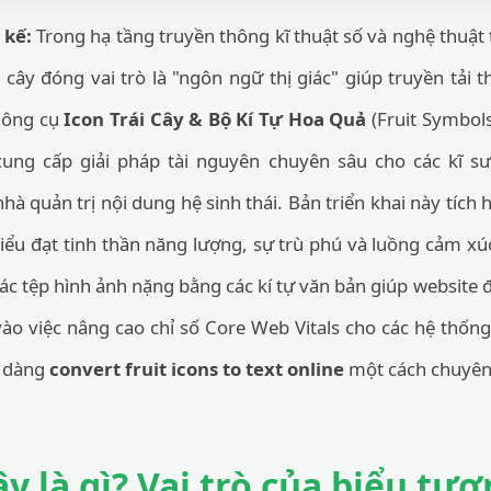
 kế:
Trong hạ tầng truyền thông kĩ thuật số và nghệ thuật 
i cây đóng vai trò là "ngôn ngữ thị giác" giúp truyền tải 
 Công cụ
Icon Trái Cây & Bộ Kí Tự Hoa Quả
(Fruit Symbols
ung cấp giải pháp tài nguyên chuyên sâu cho các kĩ 
à quản trị nội dung hệ sinh thái. Bản triển khai này tích 
iểu đạt tinh thần năng lượng, sự trù phú và luồng cảm xú
 các tệp hình ảnh nặng bằng các kí tự văn bản giúp website 
vào việc nâng cao chỉ số Core Web Vitals cho các hệ thống 
ễ dàng
convert fruit icons to text online
một cách chuyên
ây là gì? Vai trò của biểu tư