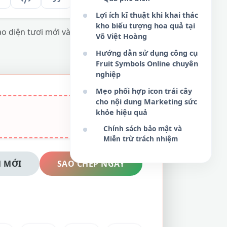
Lợi ích kĩ thuật khi khai thác
kho biểu tượng hoa quả tại
iao diện tươi mới và tối ưu hóa nội dung đa
Võ Việt Hoàng
Hướng dẫn sử dụng công cụ
Fruit Symbols Online chuyên
nghiệp
Mẹo phối hợp icon trái cây
cho nội dung Marketing sức
khỏe hiệu quả
Chính sách bảo mật và
Miễn trừ trách nhiệm
 MỚI
SAO CHÉP NGAY