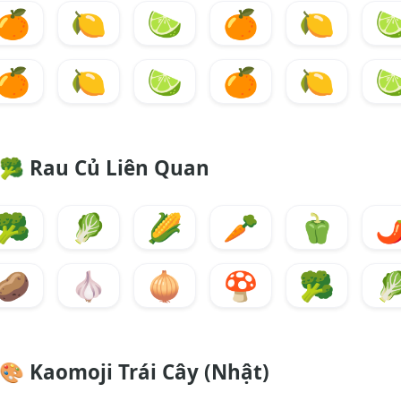
🍊
🍋
🍋
🍊
🍋

🍊
🍋
🍋
🍊
🍋

🥦
Rau Củ Liên Quan
🥦
🥬
🌽
🥕
🫑
🌶
🥔
🧄
🧅
🍄
🥦

🎨
Kaomoji Trái Cây (Nhật)