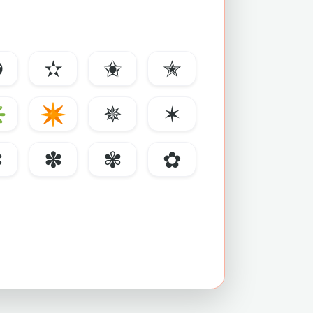
✪
✫
✬
✭
✳
✴
✵
✶
✼
✽
✾
✿