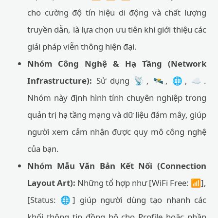
cho cường độ tín hiệu di động và chất lượng
truyền dẫn, là lựa chọn ưu tiên khi giới thiệu các
giải pháp viễn thông hiện đại.
Nhóm Công Nghệ & Hạ Tầng (Network
Infrastructure):
Sử dụng 📡, 🛰️, 🌐, ☁️.
Nhóm này định hình tính chuyên nghiệp trong
quản trị hạ tầng mạng và dữ liệu đám mây, giúp
người xem cảm nhận được quy mô công nghệ
của bạn.
Nhóm Mẫu Văn Bản Kết Nối (Connection
Layout Art):
Những tổ hợp như [WiFi Free: 📶],
[Status: 🌐] giúp người dùng tạo nhanh các
khối thông tin đồng bộ cho Profile hoặc phần