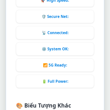
🚀
High Speed:
🛡️
Secure Net:
📡
Connected:
⚙️
System OK:
📶
5G Ready:
🔋
Full Power:
🎨
Biểu Tượng Khác