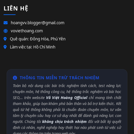
LIÊN HỆ
hoangvv.blogger@gmail.com
voviethoang.com
Quê quán: Đông Hòa, Phú Yên
Làm việc tại: Hồ Chí Minh
THÔNG TIN MIỄN TRỪ TRÁCH NHIỆM
Toàn bộ nội dung các bài trắc nghiệm tính cách, test năng lực
chuyên môn, hệ thống công cụ, hệ thống trắc nghiệm và bài học
SEO,... trên website
Võ Việt Hoàng Official
chỉ mang tính chất
tham khảo, giúp bạn khám phá bản thân và bổ trợ kiến thức. Kết
quả từ hệ thống không phải là chuẩn đoán chuyên môn, tư vấn
tâm lý chuyên sâu hay cơ sở duy nhất để đánh giá năng lực con
người. Chúng tôi
không chịu trách nhiệm
đối với bất kỳ quyết
định cá nhân, nghề nghiệp hay thiệt hại nào phát sinh từ việc sử
dụng các thông tin trên trang web này.