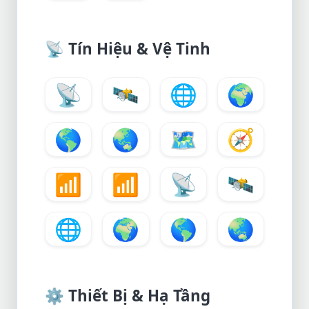
📡
Tín Hiệu & Vệ Tinh
📡
🛰️
🌐
🌍
🌎
🌏
🗺️
🧭
📶
📶
📡
🛰️
🌐
🌍
🌎
🌏
⚙️
Thiết Bị & Hạ Tầng