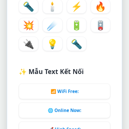
🔦
🕯️
⚡
🔥
💥
☄️
🔋
🪫
🔌
💡
🔦
✨
Mẫu Text Kết Nối
📶
WiFi Free:
🌐
Online Now: