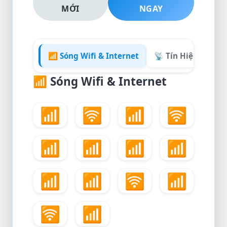
MỚI
NGAY
📶 Sóng Wifi & Internet
📡 Tín Hiệu & Vệ T
📶
Sóng Wifi & Internet
📶
🛜
📶
🛜
📶
📶
📶
📶
📶
📶
🛜
📶
🛜
📶