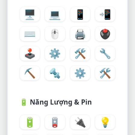
🖥️
💻
📱
📲
⌨️
🖱️
🖨️
🖲️
🕹️
⚙️
🛠️
🔧
⛏️
🔩
⚙️
🛠️
🔋
Năng Lượng & Pin
🔋
🪫
🔌
💡