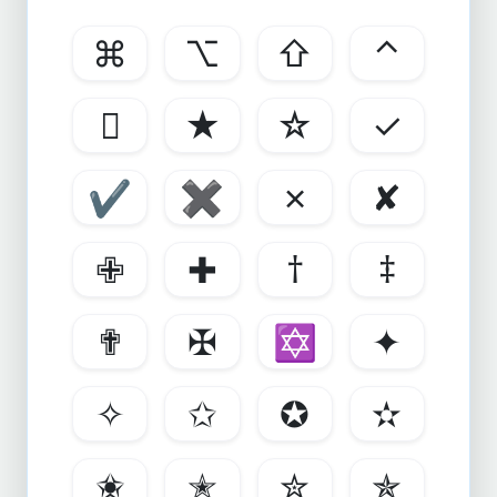
⌘
⌥
⇧
⌃

★
☆
✓
✔
✖
✗
✘
✙
✚
†
‡
✟
✠
✡
✦
✧
✩
✪
✫
✬
✭
✮
✯