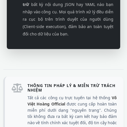
trữ
bất kỳ nội dung JSON hay YAML nào bạn
nhập vào công cụ. Mọi quá trình xử lý đều diễn
ra cục bộ trên trình duyệt của người dùng
(Client-side execution), đảm bảo an toàn tuyệt
đối cho dữ liệu của bạn.
THÔNG TIN PHÁP LÝ & MIỄN TRỪ TRÁCH
NHIỆM
Tất cả các công cụ trực tuyến tại hệ thống
Võ
Việt Hoàng Official
được cung cấp hoàn toàn
miễn phí dưới dạng "nguyên trạng". Chúng
tôi không đưa ra bất kỳ cam kết hay bảo đảm
nào về tính chính xác tuyệt đối, độ tin cậy hoặc