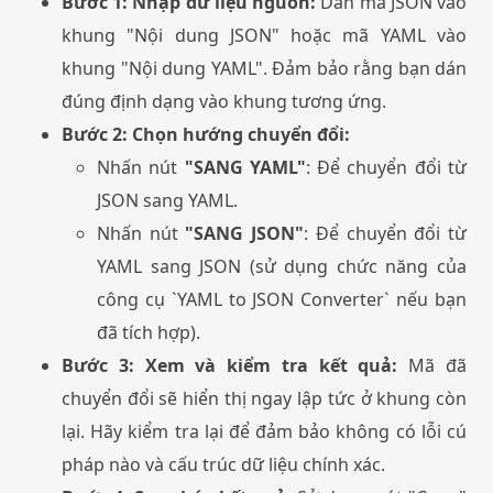
Bước 1: Nhập dữ liệu nguồn:
Dán mã JSON vào
khung "Nội dung JSON" hoặc mã YAML vào
khung "Nội dung YAML". Đảm bảo rằng bạn dán
đúng định dạng vào khung tương ứng.
Bước 2: Chọn hướng chuyển đổi:
Nhấn nút
"SANG YAML"
: Để chuyển đổi từ
JSON sang YAML.
Nhấn nút
"SANG JSON"
: Để chuyển đổi từ
YAML sang JSON (sử dụng chức năng của
công cụ `YAML to JSON Converter` nếu bạn
đã tích hợp).
Bước 3: Xem và kiểm tra kết quả:
Mã đã
chuyển đổi sẽ hiển thị ngay lập tức ở khung còn
lại. Hãy kiểm tra lại để đảm bảo không có lỗi cú
pháp nào và cấu trúc dữ liệu chính xác.