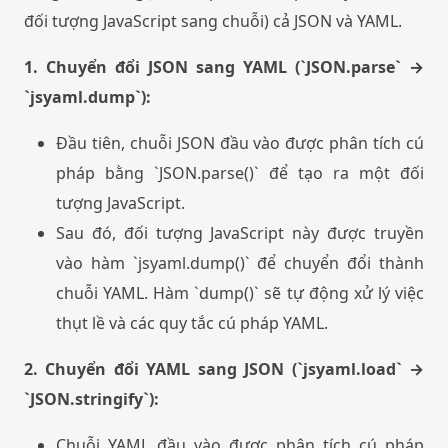
đối tượng JavaScript sang chuỗi) cả JSON và YAML.
1. Chuyển đổi JSON sang YAML (`JSON.parse` →
`jsyaml.dump`):
Đầu tiên, chuỗi JSON đầu vào được phân tích cú
pháp bằng `JSON.parse()` để tạo ra một đối
tượng JavaScript.
Sau đó, đối tượng JavaScript này được truyền
vào hàm `jsyaml.dump()` để chuyển đổi thành
chuỗi YAML. Hàm `dump()` sẽ tự động xử lý việc
thụt lề và các quy tắc cú pháp YAML.
2. Chuyển đổi YAML sang JSON (`jsyaml.load` →
`JSON.stringify`):
Chuỗi YAML đầu vào được phân tích cú pháp