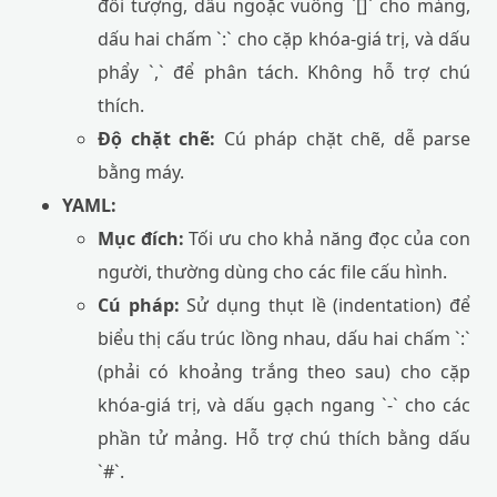
đối tượng, dấu ngoặc vuông `[]` cho mảng,
dấu hai chấm `:` cho cặp khóa-giá trị, và dấu
phẩy `,` để phân tách. Không hỗ trợ chú
thích.
Độ chặt chẽ:
Cú pháp chặt chẽ, dễ parse
bằng máy.
YAML:
Mục đích:
Tối ưu cho khả năng đọc của con
người, thường dùng cho các file cấu hình.
Cú pháp:
Sử dụng thụt lề (indentation) để
biểu thị cấu trúc lồng nhau, dấu hai chấm `:`
(phải có khoảng trắng theo sau) cho cặp
khóa-giá trị, và dấu gạch ngang `-` cho các
phần tử mảng. Hỗ trợ chú thích bằng dấu
`#`.