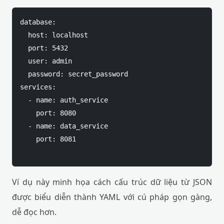
database:

  host: localhost

  port: 5432

  user: admin

  password: secret_password

services:

  - name: auth_service

    port: 8080

  - name: data_service

    port: 8081

Ví dụ này minh họa cách cấu trúc dữ liệu từ JSON
được biểu diễn thành YAML với cú pháp gọn gàng,
dễ đọc hơn.