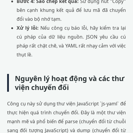
Bước 4: Sao chép kết quả:
Sử dụng nút "Copy"
bên cạnh khung kết quả để lưu mã đã chuyển
đổi vào bộ nhớ tạm.
Xử lý lỗi:
Nếu công cụ báo lỗi, hãy kiểm tra lại
cú pháp của dữ liệu nguồn. JSON yêu cầu cú
pháp rất chặt chẽ, và YAML rất nhạy cảm với việc
thụt lề.
Nguyên lý hoạt động và các thư
viện chuyển đổi
Công cụ này sử dụng thư viện JavaScript `js-yaml` để
thực hiện quá trình chuyển đổi. Đây là một thư viện
mạnh mẽ và phổ biến để parse (chuyển đổi từ chuỗi
sang đối tượng JavaScript) và dump (chuyển đổi từ