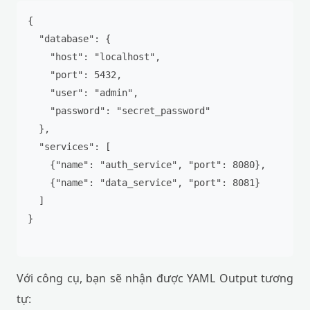
{

  "database": {

    "host": "localhost",

    "port": 5432,

    "user": "admin",

    "password": "secret_password"

  },

  "services": [

    {"name": "auth_service", "port": 8080},

    {"name": "data_service", "port": 8081}

  ]

}

Với công cụ, bạn sẽ nhận được YAML Output tương
tự: