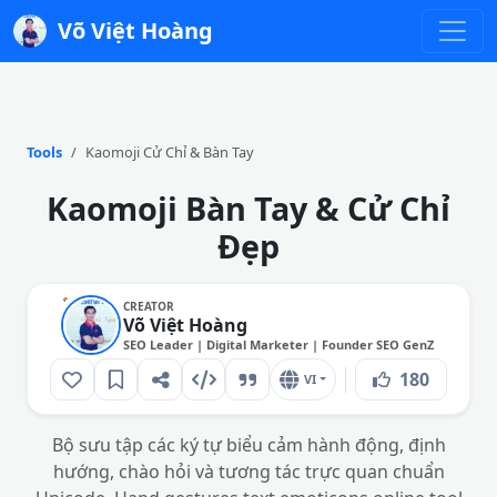
Võ Việt Hoàng
Tools
Kaomoji Cử Chỉ & Bàn Tay
Kaomoji Bàn Tay & Cử Chỉ
Đẹp
CREATOR
Võ Việt Hoàng
SEO Leader | Digital Marketer | Founder SEO GenZ
180
VI
Bộ sưu tập các ký tự biểu cảm hành động, định
hướng, chào hỏi và tương tác trực quan chuẩn