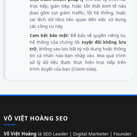
trực tiếp, gián tiếp, hoặc tổn thất kinh tế nào
(bao gồm sụt giảm traffic, lỗi hệ thống, hoặc
sai lệch dữ liệu) liên quan đến việc sử dụng
các công cụ này.
Cam kết bảo mật:
Để bảo vệ quyền riêng tư,
hệ thống của chúng tôi
tuyệt đối không lưu
trữ
, không sao lưu bất kỳ nội dung hoặc thông
tin cá nhân nào bạn nhập vào. Mọi quá trình
xử lý dữ liệu được thực hiện trực tiếp trên
trình duyệt của bạn (Client-side).
VÕ VIỆT HOÀNG SEO
Võ Việt Hoàng
là SEO Leader | Digital Marketer | Founder