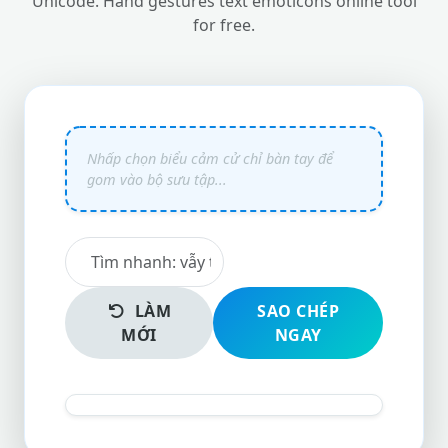
Unicode. Hand gestures text emoticons online tool
for free.
LÀM
SAO CHÉP
MỚI
NGAY