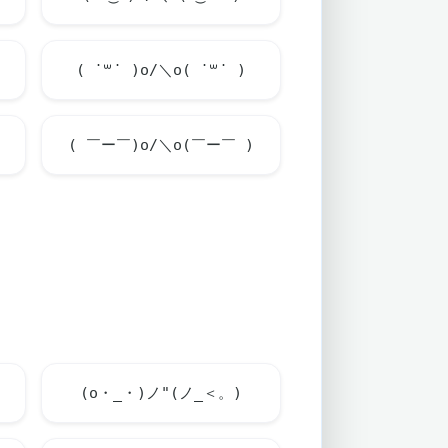
( ˙꒳​˙ )o/＼o( ˙꒳​˙ )
( ￣ー￣)o/＼o(￣ー￣ )
(o・_・)ノ"(ノ_＜。)