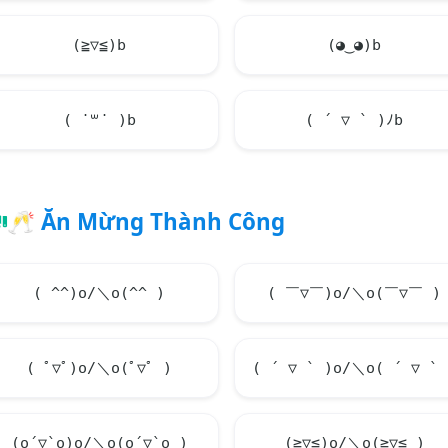
(≧▽≦)b
(◕‿◕)b
( ˙꒳​˙ )b
( ´ ▽ ` )ﾉb
🥂
Ăn Mừng Thành Công
( ^^)o/＼o(^^ )
( ￣▽￣)o/＼o(￣▽￣ )
( ﾟ▽ﾟ)o/＼o(ﾟ▽ﾟ )
( ´ ▽ ` )o/＼o( ´ ▽ ` 
(o´▽`o)o/＼o(o´▽`o )
(≧▽≦)o/＼o(≧▽≦ )