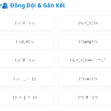
🫂
Đồng Đội & Gắn Kết
(っ´▽｀)っ
(⊃｡•́‿•̀｡)⊃
(っಠ‿ಠ)っ
(つ≧▽≦)つ
(っ´∀｀)っ
(⊃｡•́‿•̀｡)⊃━☆ﾟ.*･｡ﾟ
(っ- ‸ - ς)
(つ✧ω✧)つ
(⊃ • ʖ̫ • )⊃
(つ´∀｀)つ