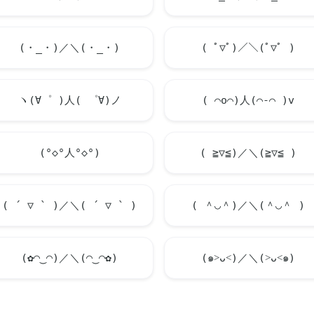
(・_・)／＼(・_・)
( ﾟ▽ﾟ)／＼(ﾟ▽ﾟ )
ヽ(∀゜ )人( ゜∀)ノ
( ⌒o⌒)人(⌒-⌒ )v
(°◇°人°◇°)
( ≧▽≦)／＼(≧▽≦ )
( ´ ▽ ` )／＼( ´ ▽ ` )
( ＾◡＾)／＼(＾◡＾ )
(✿◠‿◠)／＼(◠‿◠✿)
(๑˃ᴗ˂)／＼(˃ᴗ˂๑)