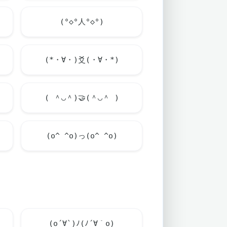
(°◇°人°◇°)
(*・∀・)爻(・∀・*)
( ＾◡＾)
🤝
(＾◡＾ )
(o^ ^o)っ(o^ ^o)
(o´∀`)ﾉ(ﾉ´∀｀o)