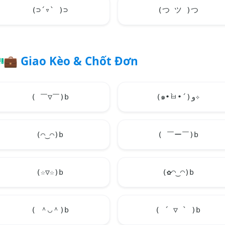
(⊃´▿` )⊃
(つ ツ )つ
💼
Giao Kèo & Chốt Đơn
( ￣▽￣)b
(๑•̀ㅂ•́)و✧
(⌒‿⌒)b
( ￣ー￣)b
(☆▽☆)b
(✿◠‿◠)b
( ＾◡＾)b
( ´ ▽ ` )b