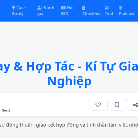
Case
Đánh
Học
Study
giá
SEO
Checklist
Tool
Podcast
y & Hợp Tác - Kí Tự G
Nghiệp
O GenZ
ự đồng thuận, giao kết hợp đồng và tinh thần làm việc nhóm,