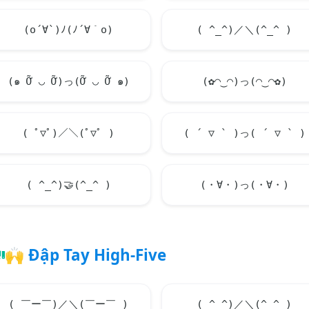
(o´∀`)ﾉ(ﾉ´∀｀o)
( ^_^)／＼(^_^ )
(๑ Ỡ ◡ Ỡ)っ(Ỡ ◡ Ỡ ๑)
(✿◠‿◠)っ(◠‿◠✿)
( ﾟ▽ﾟ)／＼(ﾟ▽ﾟ )
( ´ ▽ ` )っ( ´ ▽ ` )
( ^_^)
🤝
(^_^ )
(・∀・)っ(・∀・)
🙌
Đập Tay High-Five
( ￣ー￣)／＼(￣ー￣ )
( ^_^)／＼(^_^ )