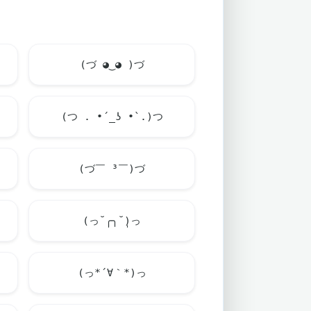
(づ ◕‿◕ )づ
(つ . •́ _ʖ •̀ .)つ
(づ￣ ³￣)づ
(っ˘̩╭╮˘̩)っ
(っ*´∀｀*)っ