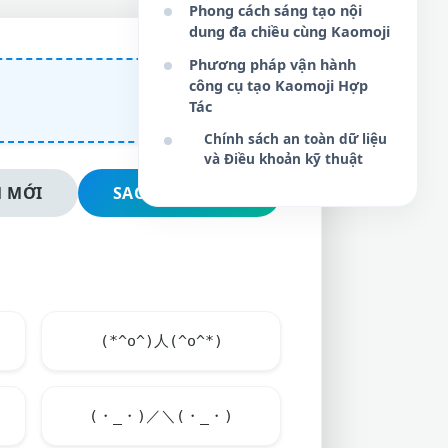
Phong cách sáng tạo nội
dung đa chiều cùng Kaomoji
Phương pháp vận hành
công cụ tạo Kaomoji Hợp
Tác
Chính sách an toàn dữ liệu
và Điều khoản kỹ thuật
 MỚI
SAO CHÉP NGAY
(*^o^)人(^o^*)
(・_・)／＼(・_・)