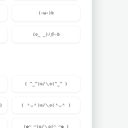
(✧ω✧)b
(o_ _)ﾉ彡☆b
( ^_^)o/＼o(^_^ )
)
( ＾◡＾)o/＼o(＾◡＾ )
(✿◠‿◠)o/＼o(◠‿◠✿ )