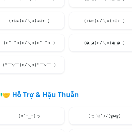
(★ω★)o/＼o(★ω★ )
(✧ω✧)o/＼o(✧ω✧ )
(o^ ^o)o/＼o(o^ ^o )
(◕‿◕)o/＼o(◕‿◕ )
(*￣▽￣)o/＼o(*￣▽￣ )
🤝
Hỗ Trợ & Hậu Thuẫn
(o´･_･)っ
(っ´ω`)ﾉ(╥ω╥)