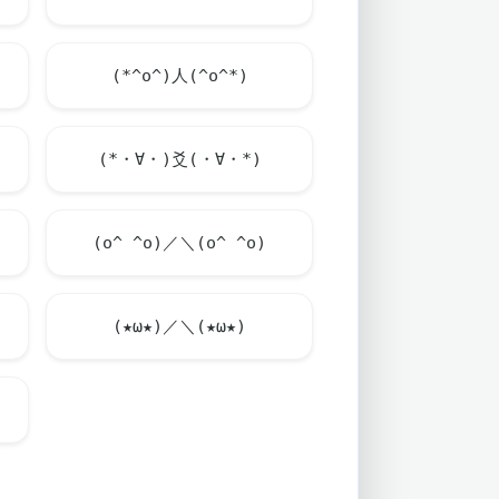
(*^o^)人(^o^*)
(*・∀・)爻(・∀・*)
(o^ ^o)／＼(o^ ^o)
(★ω★)／＼(★ω★)