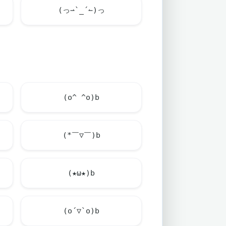
(っ⇀`_´↼)っ
(o^ ^o)b
(*￣▽￣)b
(★ω★)b
(o´▽`o)b