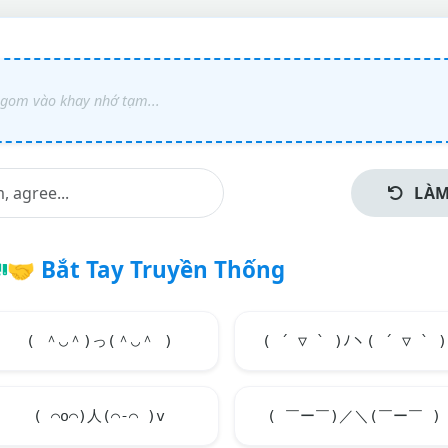
LÀM
🤝
Bắt Tay Truyền Thống
( ＾◡＾)っ(＾◡＾ )
( ´ ▽ ` )ﾉヽ( ´ ▽ ` )
( ⌒o⌒)人(⌒-⌒ )v
( ￣ー￣)／＼(￣ー￣ )