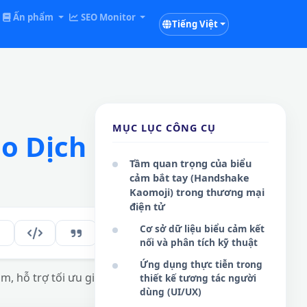
Ấn phẩm
SEO Monitor
Tiếng Việt
MỤC LỤC CÔNG CỤ
iao Dịch Chuyên
Tầm quan trọng của biểu
cảm bắt tay (Handshake
Kaomoji) trong thương mại
điện tử
Cơ sở dữ liệu biểu cảm kết
286
VI
nối và phân tích kỹ thuật
Ứng dụng thực tiễn trong
 hỗ trợ tối ưu giao tiếp kỹ thuật số.
thiết kế tương tác người
dùng (UI/UX)