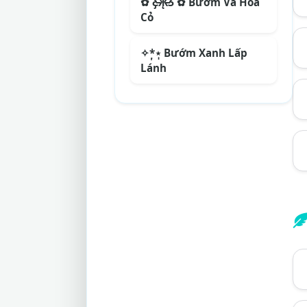
✿ Ƹ̵̡Ӝ̵̨̄Ʒ ✿ Bướm Và Hoa
Cỏ
✧*̣̩⋆̩ Bướm Xanh Lấp
Lánh