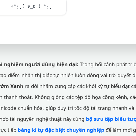
✧*̣̩⋆̩ ( ʚ_ʚ ) *̣̩⋆̩
ải nghiệm người dùng hiện đại:
Trong bối cảnh phát tr
 tạo điểm nhấn thị giác tự nhiên luôn đóng vai trò quyết đ
ướm Xanh
ra đời nhằm cung cấp các khối ký tự biểu đạt 
 thanh thoát. Không giống các tệp đồ họa cồng kềnh, cá
icode chuẩn hóa, giúp duy trì tốc độ tải trang nhanh và 
i hợp tài nguyên nghệ thuật này cùng
bộ sưu tập biểu tư
rực tiếp
bảng kí tự đặc biệt chuyên nghiệp
để làm mới gi