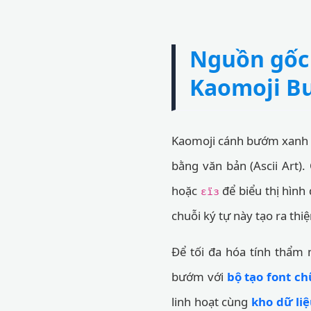
Nguồn gốc
Kaomoji Bư
Kaomoji cánh bướm xanh đ
bằng văn bản (Ascii Art)
hoặc
để biểu thị hình
εїз
chuỗi ký tự này tạo ra th
Để tối đa hóa tính thẩm
bướm với
bộ tạo font c
linh hoạt cùng
kho dữ liệ