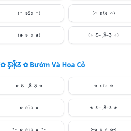
(* ʚїɞ *)
(⌒ ʚϊɞ ⌒)
(◕ ʚ ɞ ◕)
(✧ Ƹ̵̡Ӝ̵̨̄Ʒ ✧)
✿ Ƹ̵̡Ӝ̵̨̄Ʒ ✿ Bướm Và Hoa Cỏ
✿ Ƹ̵̡Ӝ̵̨̄Ʒ ✿
✿ εїз ✿
✿ ʚĭɞ ✿
❀ Ƹ̵̡Ӝ̵̨̄Ʒ ❀
*̣̩⋆̩ ✿ ʚїɞ ✿ *̣̩⋆̩
⊱✿ ʚ ɞ ✿⊰