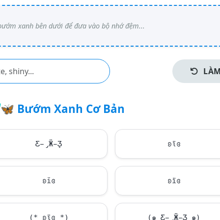
LÀM
🦋
Bướm Xanh Cơ Bản
Ƹ̵̡Ӝ̵̨̄Ʒ
ʚϊɞ
ʚĭɞ
ʚїɞ
(* ʚϊɞ *)
(๑ Ƹ̵̡Ӝ̵̨̄Ʒ ๑)