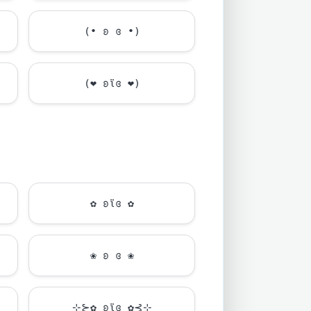
(• ʚ ɞ •)
(
❤
ʚϊɞ
❤
)
✿ ʚϊɞ ✿
❀ ʚ ɞ ❀
⊹⊱✿ ʚϊɞ ✿⊰⊹