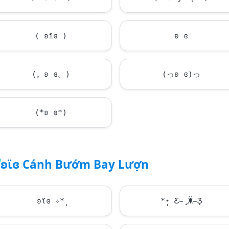
( ʚїɞ )
ʚ ɞ
(。ʚ ɞ。)
(っʚ ɞ)っ
(*ʚ ɞ*)
ʚϊɞ Cánh Bướm Bay Lượn
ʚϊɞ ✧*̣̩
*̣̩⋆̩ Ƹ̵̡Ӝ̵̨̄Ʒ