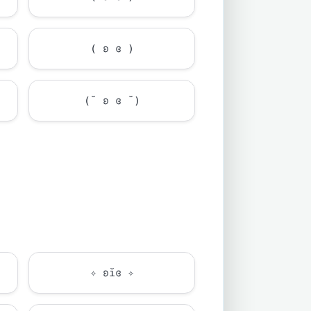
( ʚ ɞ )
(˘ ʚ ɞ ˘)
✧ ʚĭɞ ✧