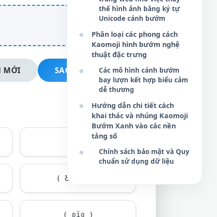
thế hình ảnh bằng ký tự
Unicode cánh bướm
Phân loại các phong cách
Kaomoji hình bướm nghệ
thuật đặc trưng
 MỚI
SAO CHÉP NGAY
Các mô hình cánh bướm
bay lượn kết hợp biểu cảm
dễ thương
Hướng dẫn chi tiết cách
khai thác và nhúng Kaomoji
Bướm Xanh vào các nền
tảng số
εїз
Chính sách bảo mật và Quy
chuẩn sử dụng dữ liệu
( Ƹ̵̡Ӝ̵̨̄Ʒ )
( ʚĭɞ )