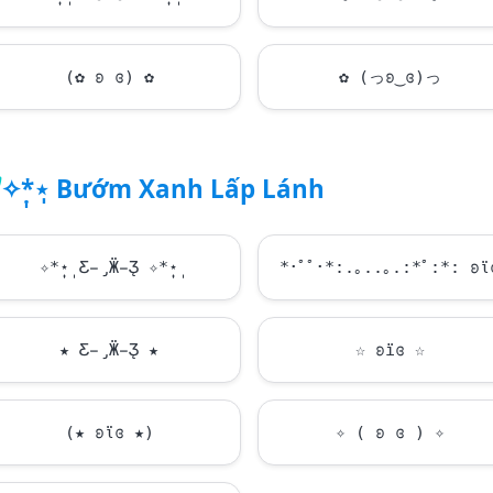
(✿ ʚ ɞ) ✿
✿ (っʚ‿ɞ)っ
✧*̣̩⋆̩ Bướm Xanh Lấp Lánh
✧*̣̩⋆̩ Ƹ̵̡Ӝ̵̨̄Ʒ ✧*̣̩⋆̩
*･ﾟﾟ･*:.｡..｡.:*ﾟ:*: ʚϊ
★ Ƹ̵̡Ӝ̵̨̄Ʒ ★
☆ ʚїɞ ☆
(★ ʚϊɞ ★)
✧ ( ʚ ɞ ) ✧