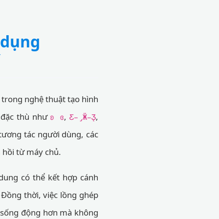
 dụng
ố
trong nghệ thuật tạo hình
e đặc thù như
,
,
ʚ ɞ
Ƹ̵̡Ӝ̵̨̄Ʒ
 tương tác người dùng, các
 hồi từ máy chủ.
dung có thể kết hợp cánh
 Đồng thời, việc lồng ghép
n sống động hơn mà không