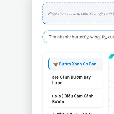
🦋 Bướm Xanh Cơ Bản
ʚϊɞ Cánh Bướm Bay
Lượn
( ʚ_ʚ ) Biểu Cảm Cánh
Bướm