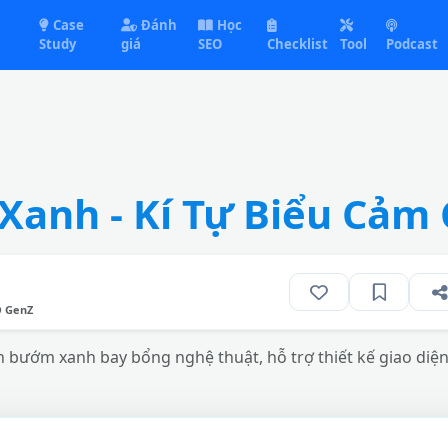
Case
Đánh
Học
Study
giá
SEO
Checklist
Tool
Podcast
Xanh - Kí Tự Biểu Cảm
O GenZ
h bướm xanh bay bổng nghệ thuật, hỗ trợ thiết kế giao diện 