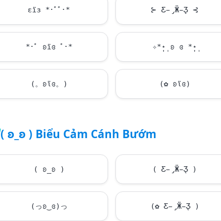
εїз *･ﾟﾟ･*
⊱ Ƹ̵̡Ӝ̵̨̄Ʒ ⊰
*･ﾟ ʚїɞ ﾟ･*
✧*̣̩⋆̩ ʚ ɞ *̣̩⋆̩
(。ʚϊɞ。)
(✿ ʚϊɞ)
( ʚ_ʚ ) Biểu Cảm Cánh Bướm
( ʚ_ʚ )
( Ƹ̵̡Ӝ̵̨̄Ʒ )
(っʚ‿ɞ)っ
(✿ Ƹ̵̡Ӝ̵̨̄Ʒ )