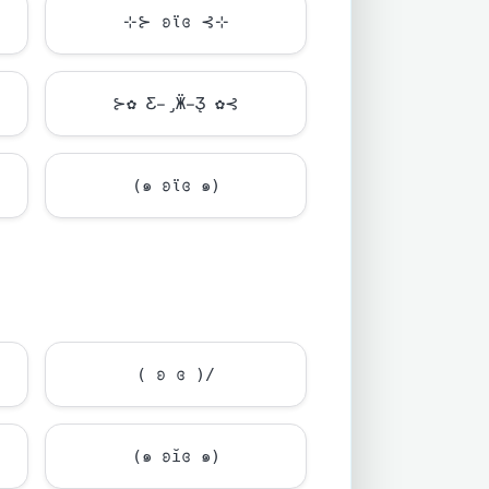
⊹⊱ ʚϊɞ ⊰⊹
⊱✿ Ƹ̵̡Ӝ̵̨̄Ʒ ✿⊰
(๑ ʚϊɞ ๑)
( ʚ ɞ )/
(๑ ʚĭɞ ๑)