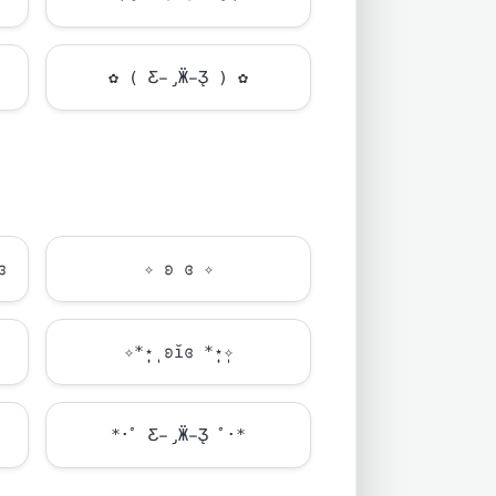
✿ ( Ƹ̵̡Ӝ̵̨̄Ʒ ) ✿
ɞ
✧ ʚ ɞ ✧
✧*̣̩⋆̩ ʚĭɞ *̣̩⋆̩✧
*･ﾟ Ƹ̵̡Ӝ̵̨̄Ʒ ﾟ･*