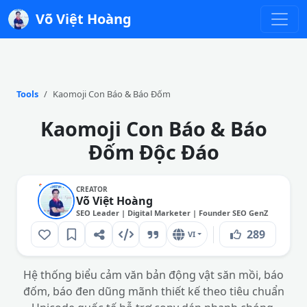
Võ Việt Hoàng
Tools
Kaomoji Con Báo & Báo Đốm
Kaomoji Con Báo & Báo
Đốm Độc Đáo
CREATOR
Võ Việt Hoàng
SEO Leader | Digital Marketer | Founder SEO GenZ
289
VI
Hệ thống biểu cảm văn bản động vật săn mồi, báo
đốm, báo đen dũng mãnh thiết kế theo tiêu chuẩn