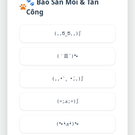
🐾
Báo Săn Mồi & Tấn
Công
(,,Ծ_Ծ,,)∫
(｀皿´)
🐾
(,,•̀ ‸ •́,,)∫
(=;ܫ;=)∫
(
🐾
•̀ܫ•́)
🐾