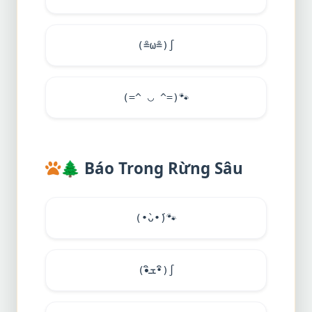
(≗ω≗)∫
(=^ ◡ ^=)
🐾
🌲
Báo Trong Rừng Sâu
(•̀ᴗ•́)
🐾
(•ิܫ•ิ)∫