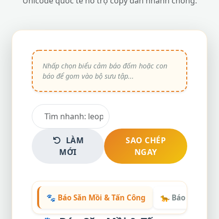
Unicode quốc tế hỗ trợ copy dán nhanh chóng.
LÀM
SAO CHÉP
MỚI
NGAY
🐾 Báo Săn Mồi & Tấn Công
🐆 Báo Đốm Đá