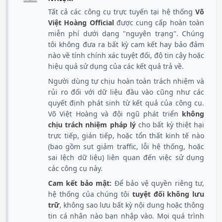
Tất cả các công cụ trực tuyến tại hệ thống
Võ
Việt Hoàng Official
được cung cấp hoàn toàn
miễn phí dưới dạng "nguyên trạng". Chúng
tôi không đưa ra bất kỳ cam kết hay bảo đảm
nào về tính chính xác tuyệt đối, độ tin cậy hoặc
hiệu quả sử dụng của các kết quả trả về.
Người dùng tự chịu hoàn toàn trách nhiệm và
rủi ro đối với dữ liệu đầu vào cũng như các
quyết định phát sinh từ kết quả của công cụ.
Võ Việt Hoàng và đội ngũ phát triển
không
chịu trách nhiệm pháp lý
cho bất kỳ thiệt hại
trực tiếp, gián tiếp, hoặc tổn thất kinh tế nào
(bao gồm sụt giảm traffic, lỗi hệ thống, hoặc
sai lệch dữ liệu) liên quan đến việc sử dụng
các công cụ này.
Cam kết bảo mật:
Để bảo vệ quyền riêng tư,
hệ thống của chúng tôi
tuyệt đối không lưu
trữ
, không sao lưu bất kỳ nội dung hoặc thông
tin cá nhân nào bạn nhập vào. Mọi quá trình