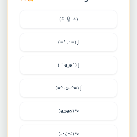
(≚ ਊ ≚)
(=’.’=)∫
(｀◕‸◕´)∫
(=^-ω-^=)∫
(◕ܫ◕✿)
🐾
(˵•́ᴗ•̀˵)
🐾