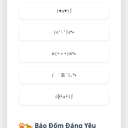
(▼ܫ▼)∫
(ง’̀-’́)ง
🐾
ฅ(•ㅅ•)ฅ
🐾
( ｀皿´)｡
🐾
(╬•̀ܫ•́)∫
🐆
Báo Đốm Đáng Yêu