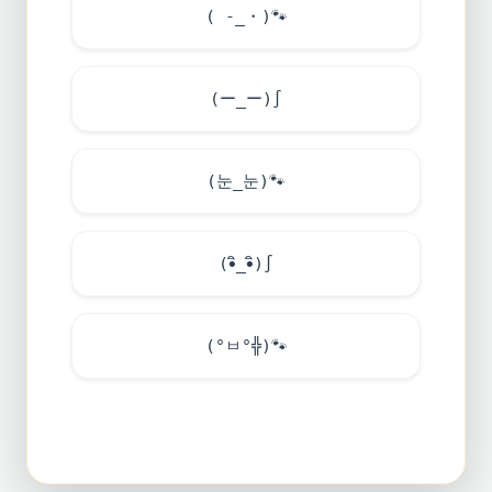
( -_・)
🐾
(ー_ー)∫
(눈_눈)
🐾
(•ิ_•ิ)∫
(°ㅂ°╬)
🐾