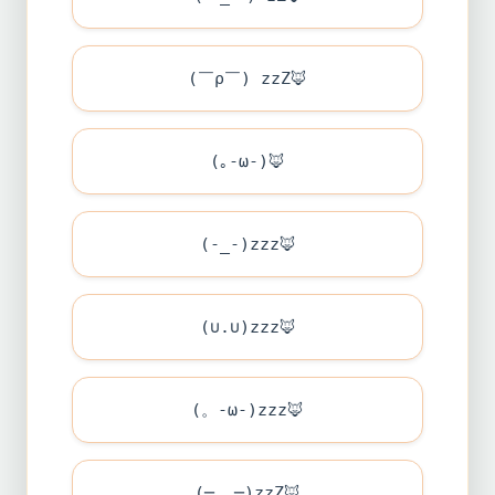
(￣ρ￣) zzZ
🦊
(｡-ω-)
🦊
(-_-)zzz
🦊
(∪.∪)zzz
🦊
(。-ω-)zzz
🦊
(─__─)zzZ
🦊