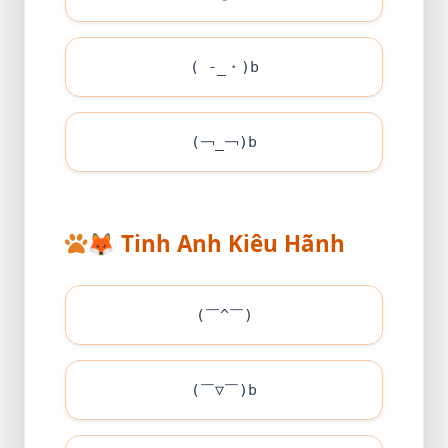
( -_・)b
(￢_￢)b
🦊
Tinh Anh Kiêu Hãnh
(￣^￣)
(￣▽￣)b