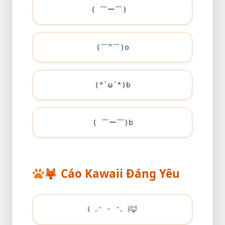
( ￣ー￣)ゞ
(￣^￣)o
(*`ω´*)b
( ￣ー￣)b
🦊
Cáo Kawaii Đáng Yêu
꒰ ˶ᵔ ᵕ ᵔ˶ ꒱
🦊