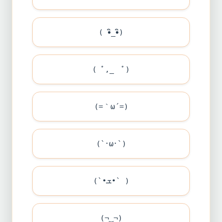
( •ิ_•ิ)
( ﾟ,_ゝﾟ)
(=｀ω´=)
(`･ω･`)
(`•ܫ•` )
(¬‿¬)