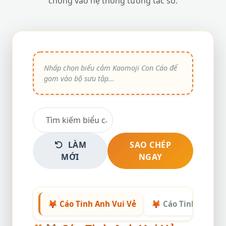
chóng vào hệ thống tương tác số.
LÀM
SAO CHÉP
MỚI
NGAY
🦊 Cáo Tinh Anh Vui Vẻ
🦊 Cáo Tinh Quái &