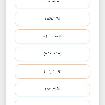
( =`ω´=)
(≧∇≦)/
🦊
~(‾⌣‾)~
🦊
(=^•_•^=)
( ⁀‿⁀ )
🦊
(✿◠‿◠)
🦊