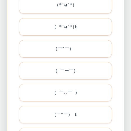
(*`ω´*)
( *`ω´*)b
(￣^￣)ゞ
( ￣ー￣)
( ￣︿￣ )
(￣^￣)ゞb