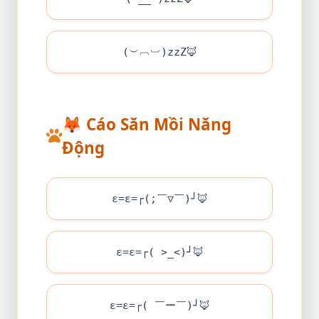
(︶︹︺)zzZ
🦊
🦊
Cáo Săn Mồi Năng
Động
ε=ε=┌(;￣▽￣)┘
🦊
ε=ε=┌( >_<)┘
🦊
ε=ε=┌( ￣ー￣)┘
🦊