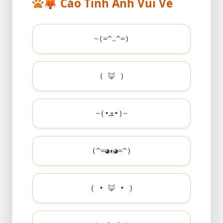
🦊
Cáo Tinh Anh Vui Vẻ
~(=^‥^=)
(
🦊
)
~(•ܫ•)~
(^=◕ᴥ◕=^)
( •
🦊
• )