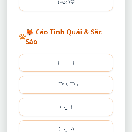
(✧ω✧)
🦊
🦊
Cáo Tinh Quái & Sắc
Sảo
( -_・)
( ͡° ͜ʖ ͡°)
(¬_¬)
(￢‿￢)