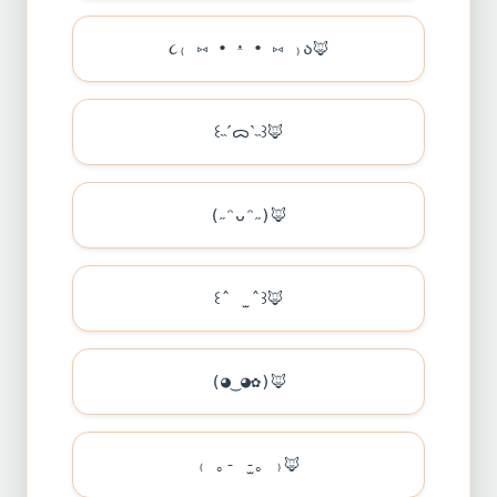
૮₍ ⑅ • ᵜ • ⑅ ₎ა
🦊
꒰˵ˊᯅˋ˵꒱
🦊
(˶ᵔᴗᵔ˶)
🦊
꒰ˆ ̫ ˆ꒱
🦊
(◕‿◕✿)
🦊
₍ ｡- ̫-｡ ₎
🦊