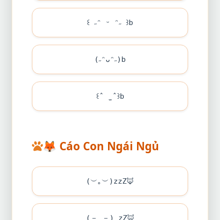
꒰ ˶ᵔ ᵕ ᵔ˶ ꒱b
(˶ᵔᴗᵔ˶)b
꒰ˆ ̫ ˆ꒱b
🦊
Cáo Con Ngái Ngủ
(︶｡︶)zzZ
🦊
(－_－) zZ
🦊