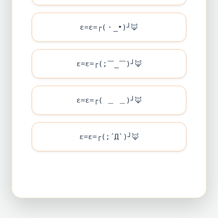
ε=ε=┌(・_•)┘
🦊
ε=ε=┌(;￣_￣)┘
🦊
ε=ε=┌( ＿ ＿)┘
🦊
ε=ε=┌(;´Д`)┘
🦊