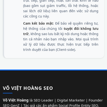
trực tiếp, gián tiếp, hoặc tổn thất kinh tế nào
(bao gồm sụt giảm traffic, lỗi hệ thống, hoặc
sai lệch dữ liệu) liên quan đến việc sử dụng
các công cụ này.
Cam kết bảo mật:
Để bảo vệ quyền riêng tư,
hệ thống của chúng tôi
tuyệt đối không lưu
trữ
, không sao lưu bất kỳ nội dung hoặc thông
tin cá nhân nào bạn nhập vào. Mọi quá trình
xử lý dữ liệu được thực hiện trực tiếp trên
trình duyệt của bạn (Client-side).
VÕ VIỆT HOÀNG SEO
Võ Việt Hoàng
là SEO Leader | Digital Marketer | Founder
SEO GenZ | Tác giả các ấn phẩm Social Profile Entity SEO.