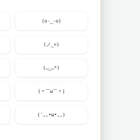
(o-_-o)
(ノ_<)
(◡‿◡*)
(〃￣ω￣〃)
(´,,•ω•,,)