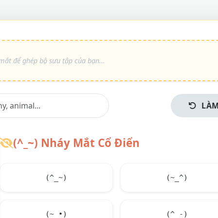
LÀM
(^_~) Nháy Mắt Cổ Điển
(^_~)
(~_^)
(~_•)
(^_-)