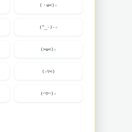
(・ω<)☆
(^_-)-☆
(>ω<)☆
(☆▽<)
(⌒▽⌒)☆