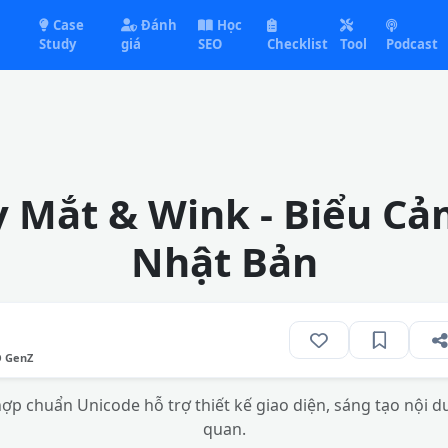
Case
Đánh
Học
Study
giá
SEO
Checklist
Tool
Podcast
 Mắt & Wink - Biểu Cả
Nhật Bản
O GenZ
ợp chuẩn Unicode hỗ trợ thiết kế giao diện, sáng tạo nội d
quan.