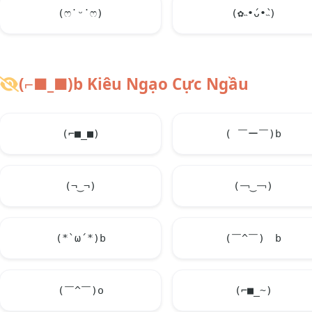
(ෆ˙ᵕ˙ෆ)
(✿˵•́ᴗ•̀˵)
(⌐■_■)b Kiêu Ngạo Cực Ngầu
(⌐■_■)
( ￣ー￣)b
(¬‿¬)
(￢‿￢)
(*`ω´*)b
(￣^￣)ゞb
(￣^￣)o
(⌐■_~)