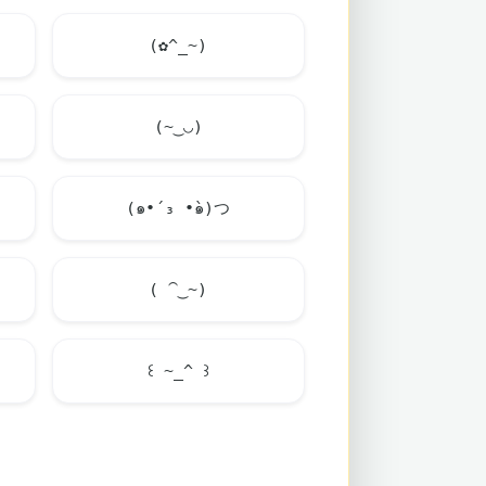
(✿^_~)
(~‿◡)
(๑•́ ₃ •̀๑)つ
( ⁀‿~)
꒰ ~_^ ꒱