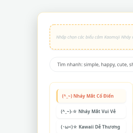
(^_~) Nháy Mắt Cổ Điển
(^_~)-☆ Nháy Mắt Vui Vẻ
(･ω<)☆ Kawaii Dễ Thương