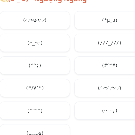
(⁄ ⁄•⁄ω⁄•⁄ ⁄)
(*μ_μ)
(⌒_⌒;)
(///_///)
(^^;)
(#^^#)
(*ﾉ∀`*)
(⁄ ⁄•⁄-⁄•⁄ ⁄)
(*^^*)
(⌒_⌒;)
(◡﹏◡✿)