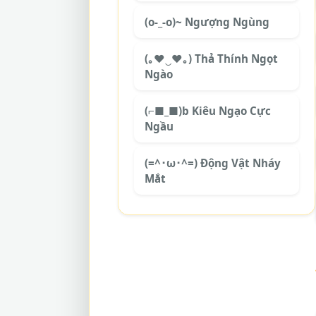
(o-_-o)~ Ngượng Ngùng
(｡♥‿♥｡) Thả Thính Ngọt
Ngào
(⌐■_■)b Kiêu Ngạo Cực
Ngầu
(=^･ω･^=) Động Vật Nháy
Mắt