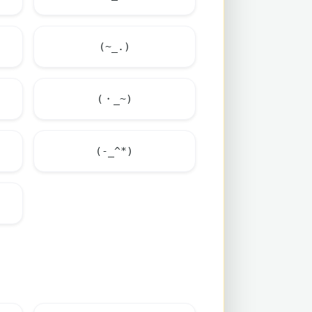
(~_.)
(・_~)
(-_^*)