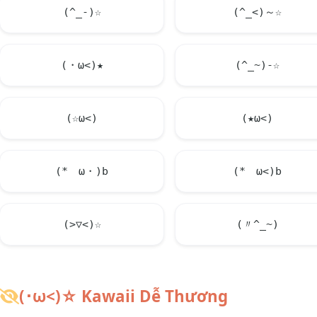
(^_-)☆
(^_<)～☆
(・ω<)★
(^_~)-☆
(☆ω<)
(★ω<)
(*ゝω・)b
(*ゝω<)b
(>▽<)☆
(〃^_~)
(･ω<)☆ Kawaii Dễ Thương