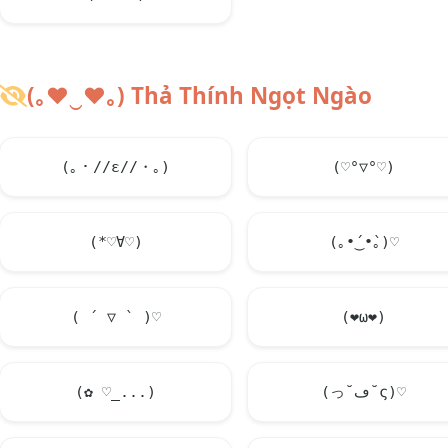
(｡
♥
‿
♥
｡) Thả Thính Ngọt Ngào
(｡・//ε//・｡)
(♡°▽°♡)
(*♡∀♡)
(｡•́‿•̀｡)♡
( ´ ▽ ` )♡
(
❤
ω
❤
)
(✿ ♡_...)
(っ˘ڡ˘ς)♡