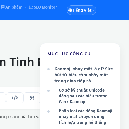
Ấn phẩm
SEO Monitor
Tiếng Việt
MỤC LỤC CÔNG CỤ
m Tinh Nghịch
Kaomoji nháy mắt là gì? Sức
hút từ biểu cảm nháy mắt
trong giao tiếp số
Cơ sở kỹ thuật Unicode
đằng sau các biểu tượng
196
VI
Wink Kaomoji
Phân loại các dòng Kaomoji
ung mạng xã hội và tối ưu tương tác trực
nháy mắt chuyên dụng
tích hợp trong hệ thống