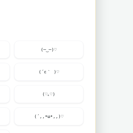
(─‿─)♡
(´ε｀ )♡
(♡｡♡)
(´,,•ω•,,)♡