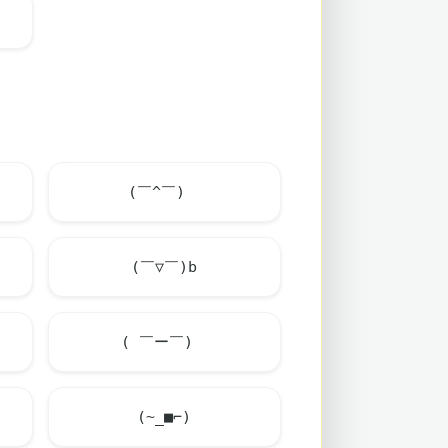
(￣^￣)ゞ
(￣▽￣)b
( ￣ー￣)ゞ
(~_■⌐)