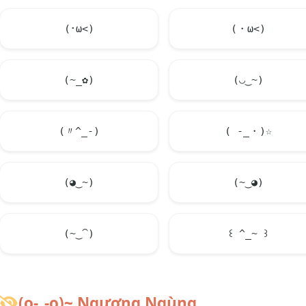
(･ω<)
(・ω<)
(~_✿)
(◡‿~)
(〃^_-)
( -_・)☆
(◕‿~)
(~‿◕)
(~‿⁀)
꒰ ^_~ ꒱
(o-_-o)~ Ngượng Ngùng