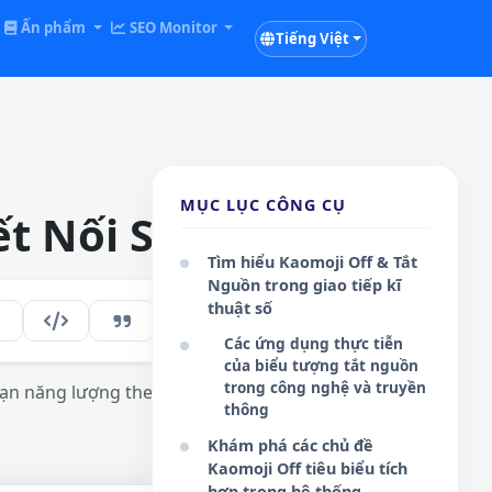
Ấn phẩm
SEO Monitor
Tiếng Việt
MỤC LỤC CÔNG CỤ
Kết Nối Shutdown
Tìm hiểu Kaomoji Off & Tắt
Nguồn trong giao tiếp kĩ
thuật số
213
VI
Các ứng dụng thực tiễn
của biểu tượng tắt nguồn
trong công nghệ và truyền
cạn năng lượng theo chuẩn kí tự Unicode
thông
Khám phá các chủ đề
Kaomoji Off tiêu biểu tích
hợp trong hệ thống