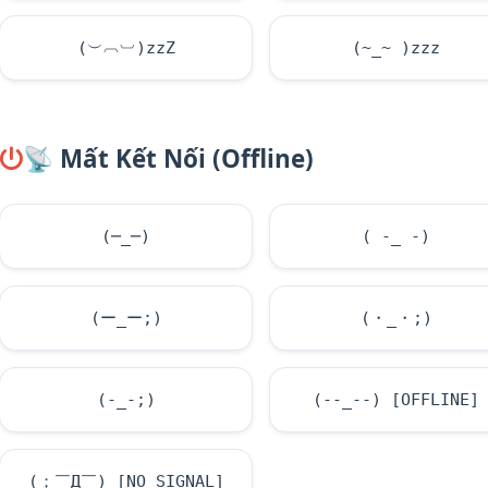
(︶︹︺)zzZ
(~_~ )zzz
📡
Mất Kết Nối (Offline)
(─_─)
( -_ -)
(ー_ー;)
(・_・;)
(-_-;)
(--_--) [OFFLINE]
(；￣Д￣) [NO SIGNAL]