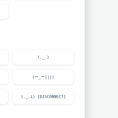
(._.)
(ー_ー|||)
(._.i) [DISCONNECT]