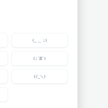
(_ _ ;)
(;´Д`)
(/_＼)