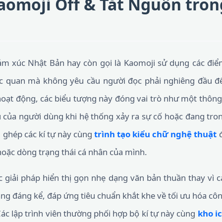
aomoji Off & Tắt Nguồn trong
ảm xúc Nhật Bản hay còn gọi là Kaomoji sử dụng các đi
c quan mà không yêu cầu người đọc phải nghiêng đầu để
oạt động, các biểu tượng này đóng vai trò như một thông
 của người dùng khi hệ thống xảy ra sự cố hoặc đang tro
 ghép các kí tự này cùng
trình tạo kiểu chữ nghệ thuật
đ
oặc dòng trạng thái cá nhân của mình.
c giải pháp hiển thị gọn nhẹ dạng văn bản thuần thay vì cá
rang đáng kể, đáp ứng tiêu chuẩn khắt khe về tối ưu hóa c
ác lập trình viên thường phối hợp bộ kí tự này cùng
kho i