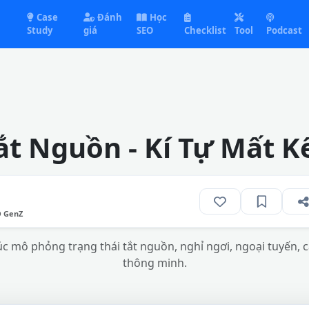
Case
Đánh
Học
Study
giá
SEO
Checklist
Tool
Podcast
ắt Nguồn - Kí Tự Mất 
O GenZ
 mô phỏng trạng thái tắt nguồn, nghỉ ngơi, ngoại tuyến, 
thông minh.