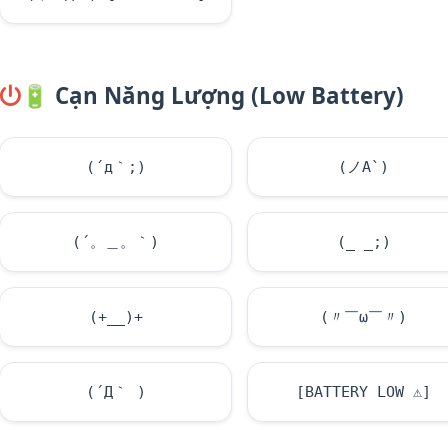
🔋
Cạn Năng Lượng (Low Battery)
(´д｀;)
(ノA`)
(´。＿。｀)
(_ _;)
(+__)+
(〃￣ω￣〃)
(´Д｀ )
[BATTERY LOW
⚠
]