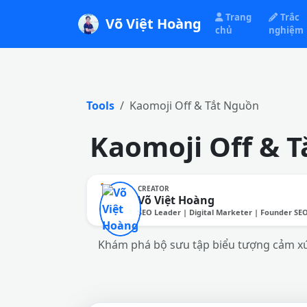
Trang
Trắc
Võ Việt Hoàng
chủ
nghiệm
Tools
Kaomoji Off & Tắt Nguồn
Kaomoji Off & T
CREATOR
Võ Việt Hoàng
SEO Leader | Digital Marketer | Founder SE
Khám phá bộ sưu tập biểu tượng cảm xúc