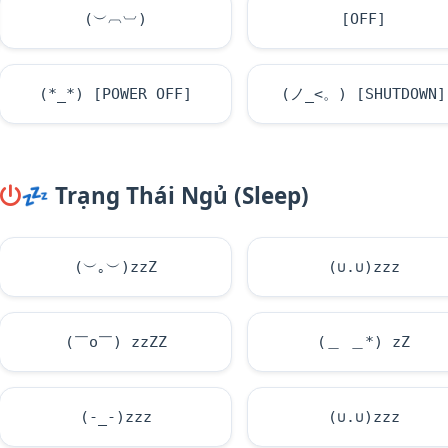
(︶︹︺)
[OFF]
(*_*) [POWER OFF]
(ノ_<。) [SHUTDOWN]
💤
Trạng Thái Ngủ (Sleep)
(︶｡︶)zzZ
(∪.∪)zzz
(￣o￣) zzZZ
(＿ ＿*) zZ
(-_-)zzz
(∪.∪)zzz