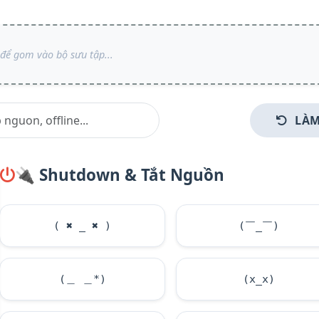
LÀM
🔌
Shutdown & Tắt Nguồn
(
✖
_
✖
)
(￣_￣)
(＿ ＿*)
(x_x)