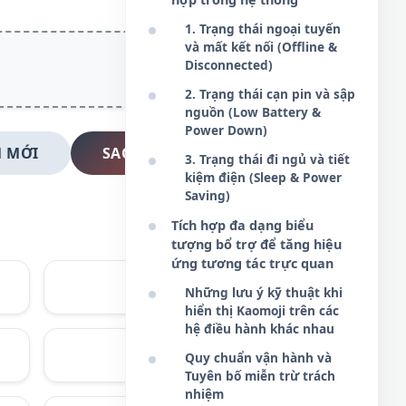
1. Trạng thái ngoại tuyến
và mất kết nối (Offline &
Disconnected)
2. Trạng thái cạn pin và sập
nguồn (Low Battery &
Power Down)
 MỚI
SAO CHÉP NGAY
3. Trạng thái đi ngủ và tiết
kiệm điện (Sleep & Power
Saving)
Tích hợp đa dạng biểu
tượng bổ trợ để tăng hiệu
ứng tương tác trực quan
(ー_ー)
Những lưu ý kỹ thuật khi
hiển thị Kaomoji trên các
hệ điều hành khác nhau
✖
_
✖
Quy chuẩn vận hành và
Tuyên bố miễn trừ trách
nhiệm