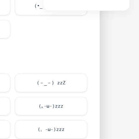
(•_•)┛ [OFF]
(－_－) zzZ
(｡-ω-)zzz
(。-ω-)zzz