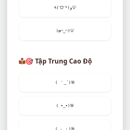
٩(ˊᗜˋ*)و
💡
(✿◠‿◠)
💡
🎯
Tập Trung Cao Độ
( ｀_´)
🎯
( •_•)
🎯
( -_・)
🎯