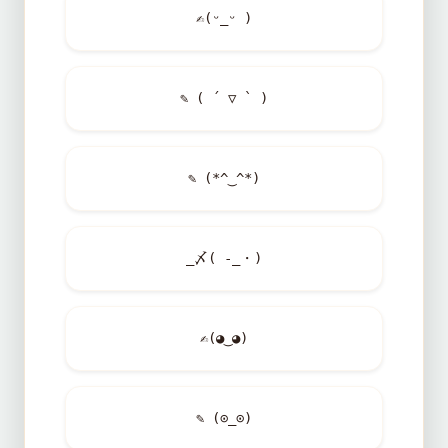
✍
(ᵕ_ᵕ )
✎ ( ´ ▽ ` )
✎ (*^‿^*)
_〆( -_・)
✍
(◕‿◕)
✎ (⊙_⊙)