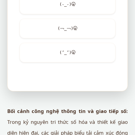
(-_-)
🤫
(￢_￢)
🤫
(’_’)
🤫
Bối cảnh công nghệ thông tin và giao tiếp số:
Trong kỷ nguyên tri thức số hóa và thiết kế giao
diện hiện đại, các giải pháp biểu tải cảm xúc đóng