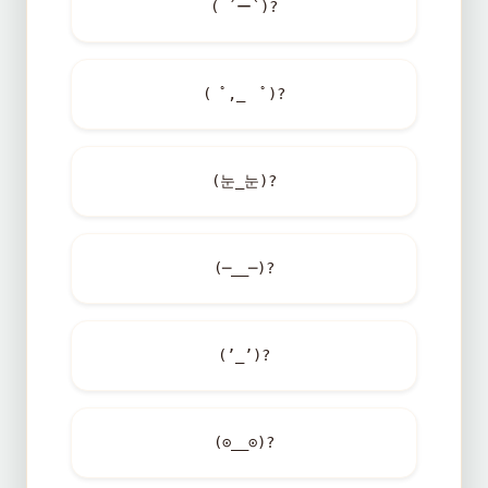
( ´ー`)?
( ﾟ,_ゝﾟ)?
(눈_눈)?
(─__─)?
(’_’)?
(⊙__⊙)?