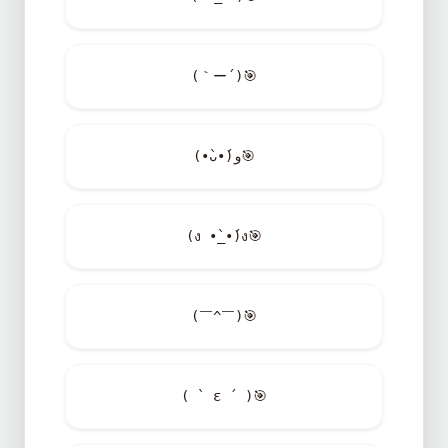
(｀ー´)
🎯
(•̀ᴗ•́)و
🎯
(ง •̀_•́)ง
🎯
(￣^￣)
🎯
( ` ε ´ )
🎯