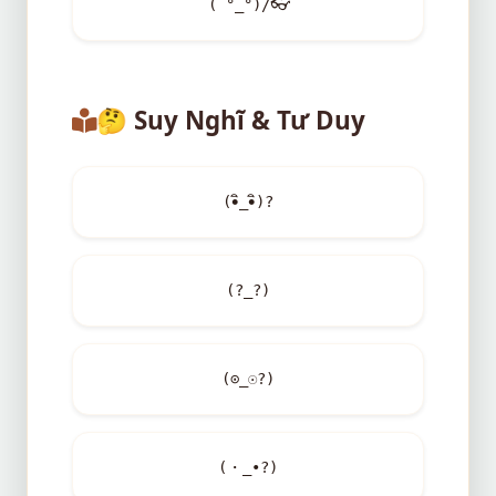
( °_°)/
👓
🤔
Suy Nghĩ & Tư Duy
(•ิ_•ิ)?
(?_?)
(⊙_☉?)
(・_•?)