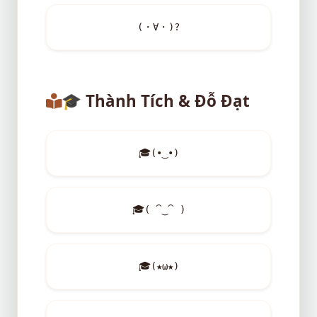
(・∀・)?
🎓
Thành Tích & Đỗ Đạt
🎓
(•‿•)
🎓
( ⁀‿⁀ )
🎓
(★ω★)