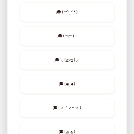
🎓
(*^‿^*)
🎓
(⌒▽⌒)☆
🎓
＼(≧▽≦)／
🎓
(◕‿◕)
🎓
(〃＾▽＾〃)
🎓
(≧◡≦)