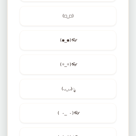
(□_□)
(◉_◉)
👓
(☼_☼)
👓
(◡‿◡)ೃ
( -_ -)
👓