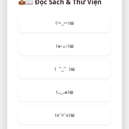
📖
Đọc Sách & Thư Viện
(ー_ー)
📖
(๑˃ᴗ˂)
📖
( ⁀‿⁀ )
📖
(◡‿◡✿)
📖
(o´▽`o)
📖