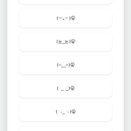
(︶｡︶)
🤫
(눈_눈)
🤫
(─__─)
🤫
( _ _)
🤫
( -_ -)
🤫