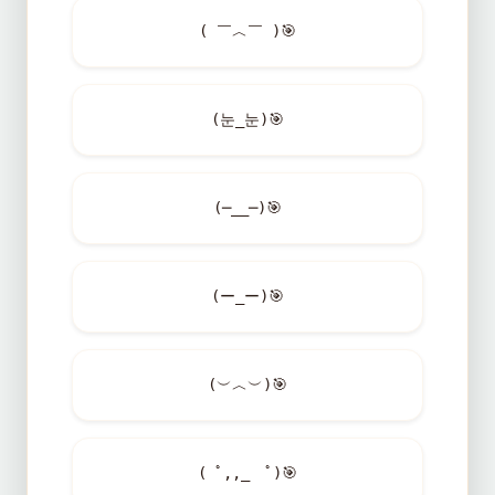
( ￣︿￣ )
🎯
(눈_눈)
🎯
(─__─)
🎯
(ー_ー)
🎯
(︶︿︶)
🎯
( ﾟ,,_ゝﾟ)
🎯