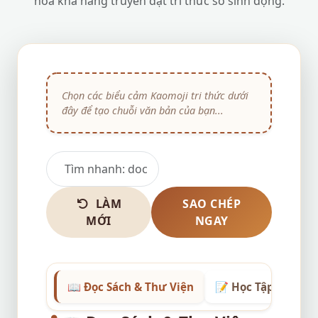
hóa khả năng truyền đạt tri thức số sinh động.
LÀM
SAO CHÉP
MỚI
NGAY
📖 Đọc Sách & Thư Viện
📝 Học Tập & Ôn Th