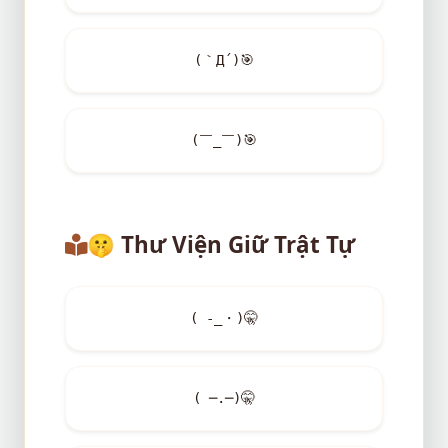
(｀Д´)
🎯
(￣_￣)
🎯
🤫
Thư Viện Giữ Trật Tự
( -_・)
🤫
( ─.─)
🤫