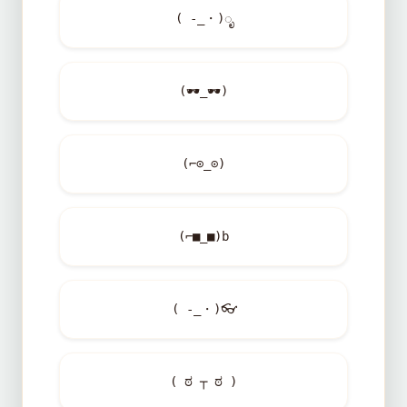
( -_・)ೃ
(
🕶️
_
🕶️
)
(⌐⊙_⊙)
(⌐■_■)b
( -_・)
👓
( ಠ ┬ ಠ )