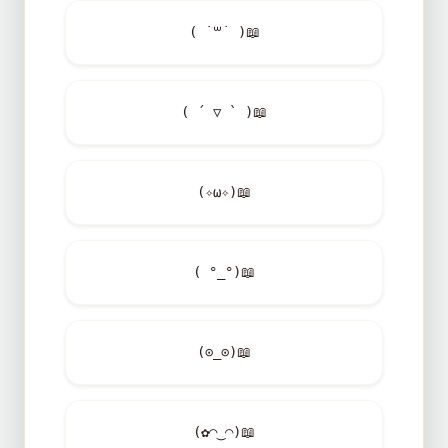
( ˙꒳​˙ )
📖
( ´ ▽ ` )
📖
(✧ω✧)
📖
( °_°)
📖
(⊙_⊙)
📖
(✿◠‿◠)
📖