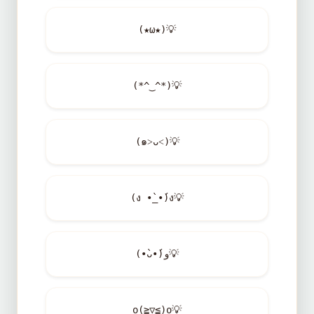
(★ω★)
💡
(*^‿^*)
💡
(๑˃ᴗ˂)
💡
(ง •̀_•́)ง
💡
(•̀ᴗ•́)و
💡
o(≧▽≦)o
💡