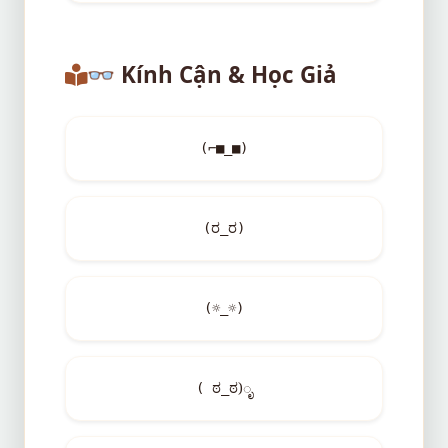
👓
Kính Cận & Học Giả
(⌐■_■)
(ರ_ರ)
(☼_☼)
( ಠ_ಠ)ೃ