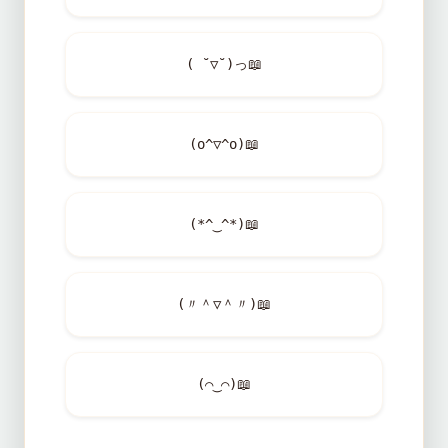
( ˘▽˘)っ
📖
(o^▽^o)
📖
(*^‿^*)
📖
(〃＾▽＾〃)
📖
(⌒‿⌒)
📖