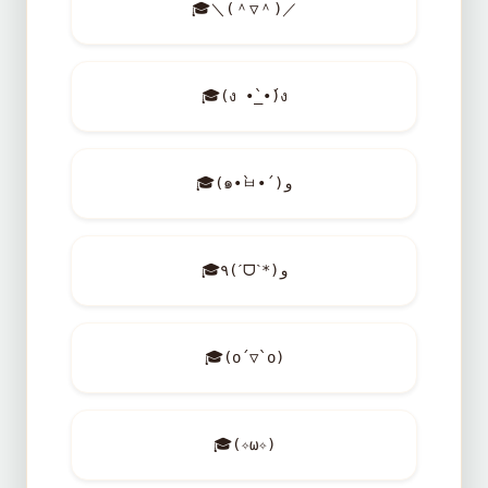
🎓
＼(＾▽＾)／
🎓
(ง •̀_•́)ง
🎓
(๑•̀ㅂ•́)و
🎓
٩(ˊᗜˋ*)و
🎓
(o´▽`o)
🎓
(✧ω✧)