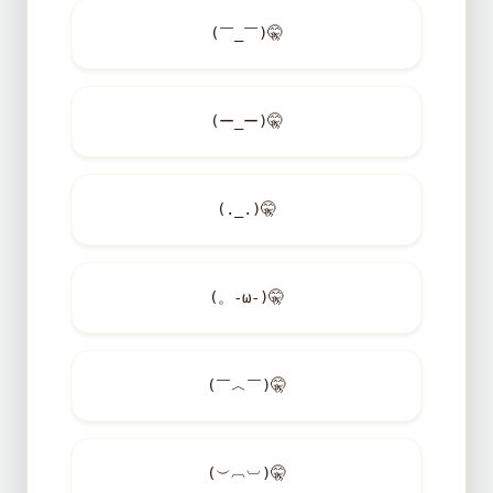
(￣_￣)
🤫
(ー_ー)
🤫
(._.)
🤫
(。-ω-)
🤫
(￣︿￣)
🤫
(︶︹︺)
🤫