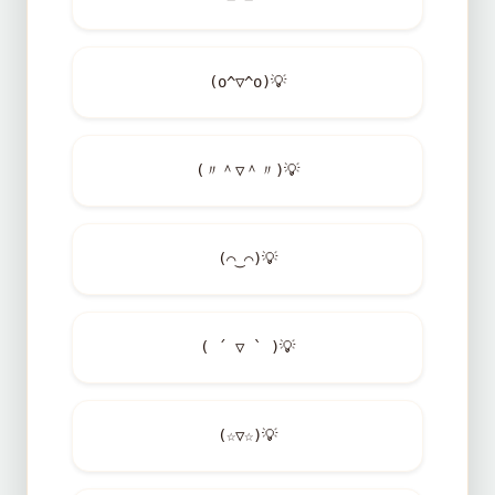
(o^▽^o)
💡
(〃＾▽＾〃)
💡
(⌒‿⌒)
💡
( ´ ▽ ` )
💡
(☆▽☆)
💡