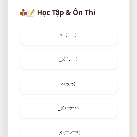
📝
Học Tập & Ôn Thi
✎ (._.)
_〆(.. )
✍
(◔◡◔)
_〆(°▽°*)
_〆(￣▽￣*)