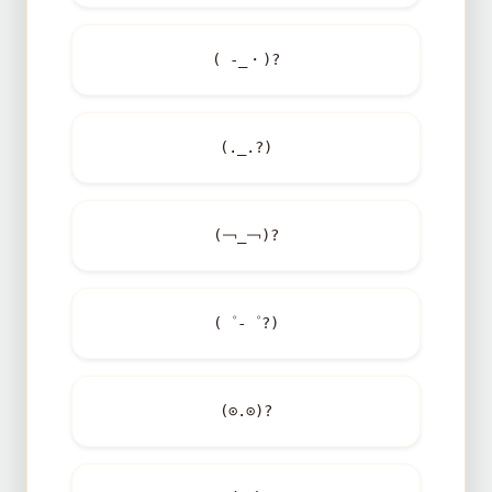
( -_・)?
(._.?)
(￢_￢)?
(゜-゜?)
(⊙.⊙)?