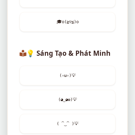
🎓
o(≧▽≦)o
💡
Sáng Tạo & Phát Minh
(✧ω✧)
💡
(◕‿◕✿)
💡
( ⁀‿⁀ )
💡