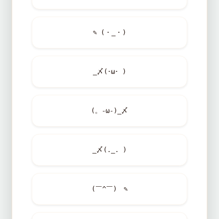
✎ (・_・)
_〆(･ω･ )
(。-ω-)_〆
_〆(._. )
(￣^￣)ゞ✎