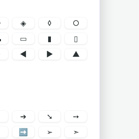
◇
◈
◊
○
▬
▭
▮
▯
▶
◄
►
▲
➽
➔
➘
➙
➠
➡
➢
➣