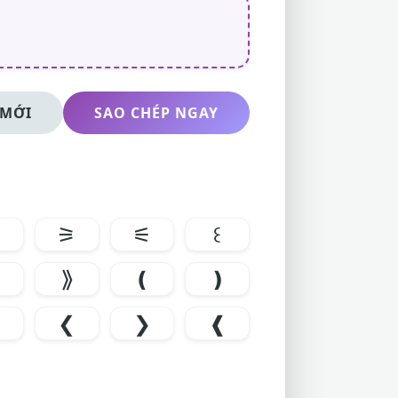
 MỚI
SAO CHÉP NGAY
⚞
⚟
꒰
⟫
❪
❫
❭
❮
❯
❰