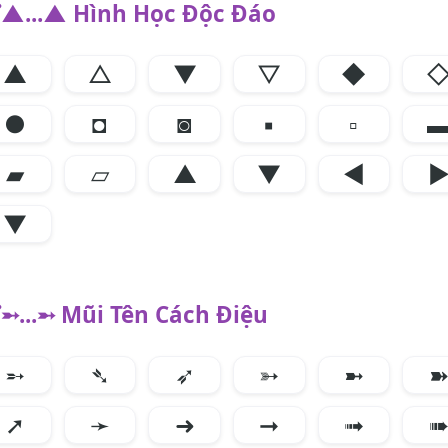
▲...▲ Hình Học Độc Đáo
▲
△
▼
▽
◆
●
◘
◙
▪
▫
▰
▱
▲
▼
◀
▼
➵...➵ Mũi Tên Cách Điệu
➵
➴
➶
➳
➼
➚
➛
➜
➞
➟