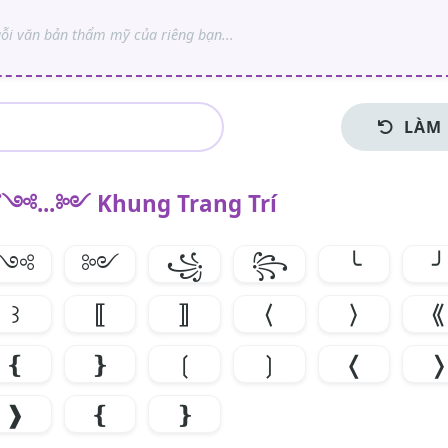
LÀM
༺...༻ Khung Trang Trí
༺
༻
꧁
꧂
╰
╯
꒱
⟦
⟧
⟨
⟩
⟪
❴
❵
❲
❳
❬
❱
❴
❵