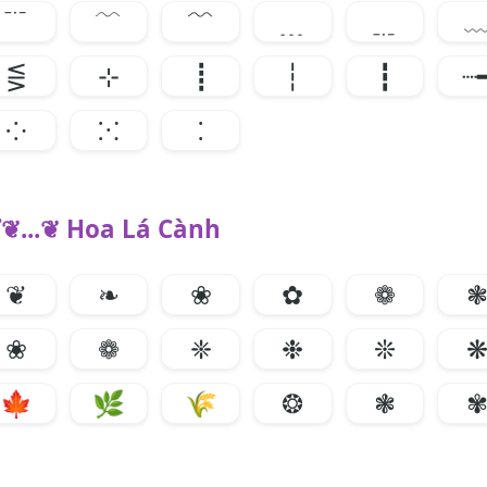
﹊
﹋
﹌
﹍
﹎
⋚
⊹
┋
┆
┇
┈
⁘
⁙
⁚
❦...❦ Hoa Lá Cành
❦
❧
❀
✿
❁
❀
❁
❈
❉
❊
🍁
🌿
🌾
❂
❃