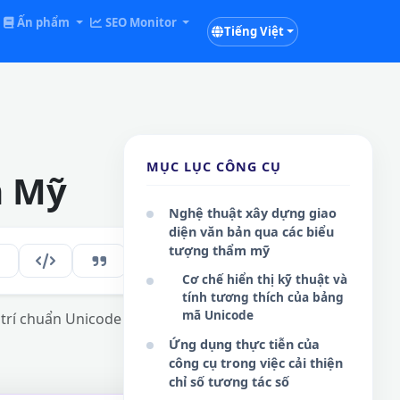
Ấn phẩm
SEO Monitor
Tiếng Việt
MỤC LỤC CÔNG CỤ
m Mỹ
Nghệ thuật xây dựng giao
diện văn bản qua các biểu
tượng thẩm mỹ
199
VI
Cơ chế hiển thị kỹ thuật và
tính tương thích của bảng
mã Unicode
trí chuẩn Unicode cho các nền tảng trực
Ứng dụng thực tiễn của
công cụ trong việc cải thiện
chỉ số tương tác số