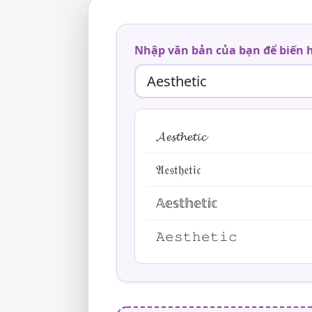
Nhập văn bản của bạn để biến 
𝓐𝓮𝓼𝓽𝓱𝓮𝓽𝓲𝓬
𝔄𝔢𝔰𝔱𝔥𝔢𝔱𝔦𝔠
𝔸𝕖𝕤𝕥𝕙𝕖𝕥𝕚𝕔
𝙰𝚎𝚜𝚝𝚑𝚎𝚝𝚒𝚌