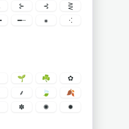
﹏
⊱
⊰
⋛
━
━┈
⁕
⁖
❃
🌱
☘
✿
❋
⸙
🍃
🍂
✾
✽
✺
✹