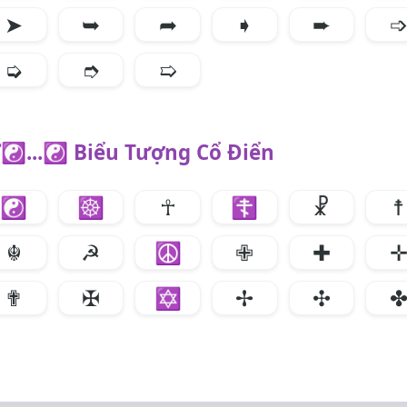
➤
➥
➦
➧
➨
➭
➮
➯
☯...☯ Biểu Tượng Cổ Điển
☯
☸
☥
☦
☧
☨
☬
☭
☮
✙
✚
✟
✠
✡
✢
✣