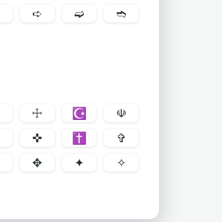
➩
➪
➫
➬
☩
☪
☫
✛
✜
✝
✞
✤
✥
✦
✧