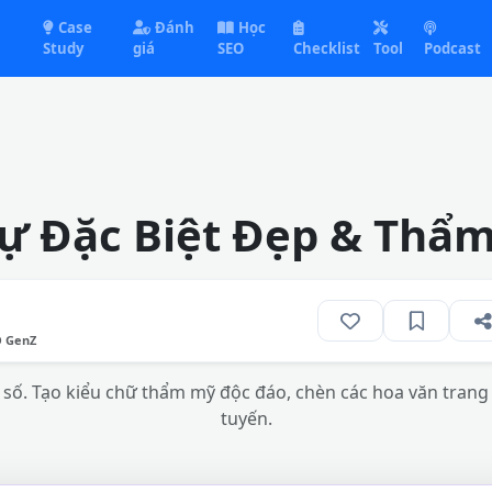
Case
Đánh
Học
Study
giá
SEO
Checklist
Tool
Podcast
Tự Đặc Biệt Đẹp & Thẩ
O GenZ
số. Tạo kiểu chữ thẩm mỹ độc đáo, chèn các hoa văn trang 
tuyến.