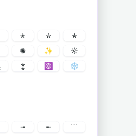
✬
✭
✮
✯
✹
✺
✨
☼
⁂
⁑
☸
❄
╼
╾
﹉