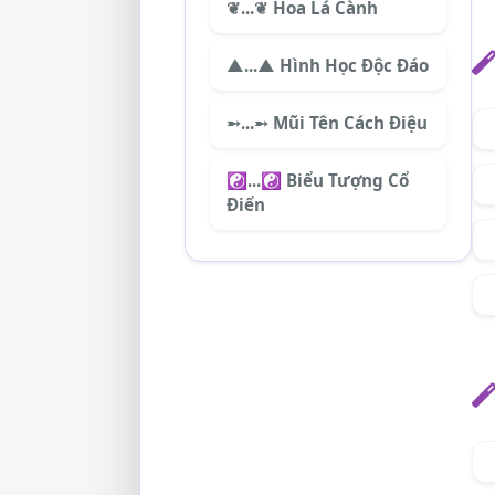
❦...❦ Hoa Lá Cành
▲...▲ Hình Học Độc Đáo
➵...➵ Mũi Tên Cách Điệu
☯...☯ Biểu Tượng Cổ
Điển