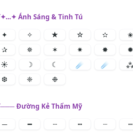
✦...✦ Ánh Sáng & Tinh Tú
✦
✧
★
☆
✫
✰
✵
✶
✷
✸
☀
☽
☾
☄
☄
❆
❈
❉
─── Đường Kẻ Thẩm Mỹ
─
━
┄
┅
┈
┉