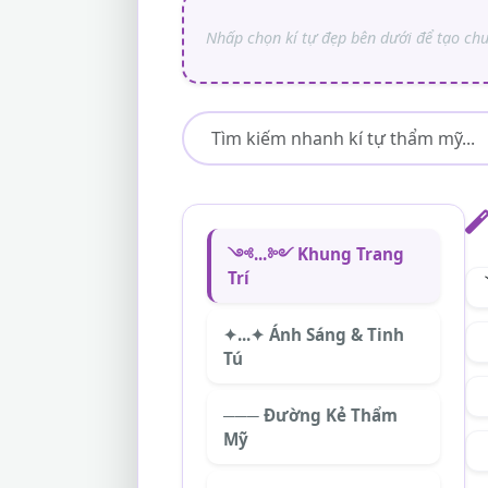
༺...༻ Khung Trang
Trí
✦...✦ Ánh Sáng & Tinh
Tú
─── Đường Kẻ Thẩm
Mỹ