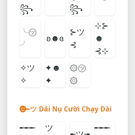
꧂
꧂
⊹⊱
╰㋡
⊱ツ
ʚ☻ɞ
☻
╯
⊰
⊰⊹
✧ツ
✦☻
۞㋡
✧
✦
۞
╾ツ Dải Nụ Cười Chạy Dài
╾╾╾
ツ
╾╾╾
╾ツ╼