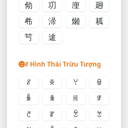
㑃
㓛
㢆
㢠
㣇
㴆
㸊
㼍
䒓
䢢
ꌝ Hình Thái Trừu Tượng
ꌝ
ꌞ
ꌩ
ꌷ
ꆛ
ꆜ
ꆿ
ꇂ
ꇃ
ꇔ
ꇕ
ꇖ