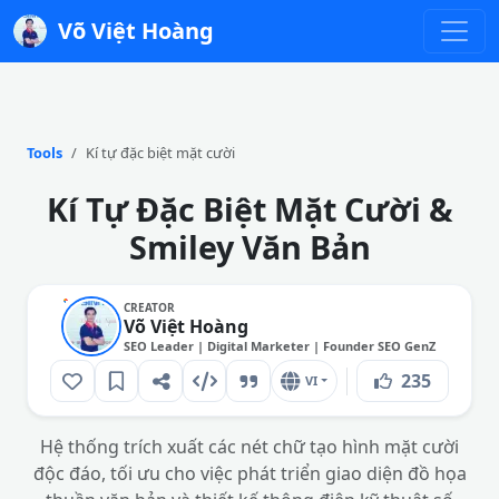
Võ Việt Hoàng
Tools
Kí tự đặc biệt mặt cười
Kí Tự Đặc Biệt Mặt Cười &
Smiley Văn Bản
CREATOR
Võ Việt Hoàng
SEO Leader | Digital Marketer | Founder SEO GenZ
235
VI
Hệ thống trích xuất các nét chữ tạo hình mặt cười
độc đáo, tối ưu cho việc phát triển giao diện đồ họa