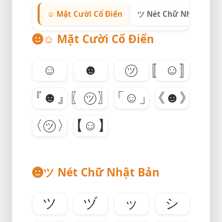
☺ Mặt Cười Cổ Điển
ツ Nét Chữ Nhật Bản
☺ Mặt Cười Cổ Điển
☺
☻
㋡
〚☺〛
『☻』
〖㋡〗
「☺」
《☻》
〈㋡〉
【☺】
ツ Nét Chữ Nhật Bản
ツ
ヅ
ッ
シ