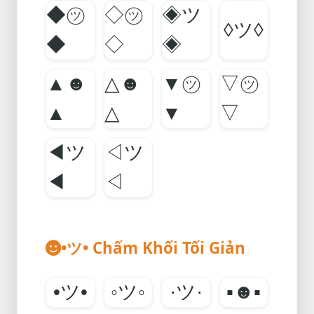
◆㋡
◇㋡
◈ツ
◊ツ◊
◆
◇
◈
▲☻
△☻
▼㋡
▽㋡
▲
△
▼
▽
◀ツ
◁ツ
◀
◁
•ツ• Chấm Khối Tối Giản
•ツ•
◦ツ◦
·ツ·
▪☻▪