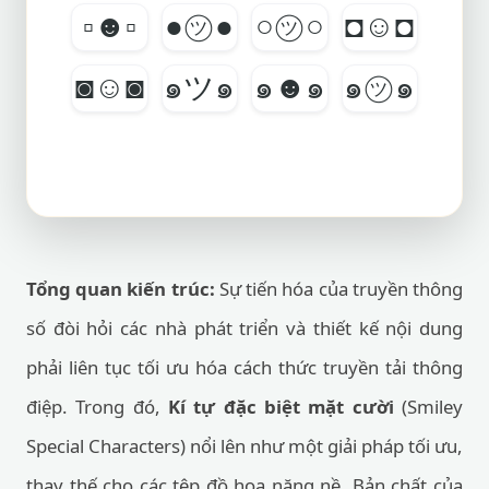
▫☻▫
●㋡●
○㋡○
◘☺◘
◙☺◙
๑ツ๑
๑☻๑
๑㋡๑
Tổng quan kiến trúc:
Sự tiến hóa của truyền thông
số đòi hỏi các nhà phát triển và thiết kế nội dung
phải liên tục tối ưu hóa cách thức truyền tải thông
điệp. Trong đó,
Kí tự đặc biệt mặt cười
(Smiley
Special Characters) nổi lên như một giải pháp tối ưu,
thay thế cho các tệp đồ họa nặng nề. Bản chất của