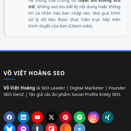
hệ thống của chúng tôi
tuyệt đối không lưu
trữ
, không sao lưu bất kỳ nội dung hoặc thông
tin cá nhân nào bạn nhập vào. Mọi quá trình
xử lý dữ liệu được thực hiện trực tiếp trên
trình duyệt của bạn (Client-side).
VÕ VIỆT HOÀNG SEO
Võ Việt Hoàng
là SEO Leader | Digital Marketer | Founder
SEO GenZ | Tác giả các ấn phẩm Social Profile Entity SEO.