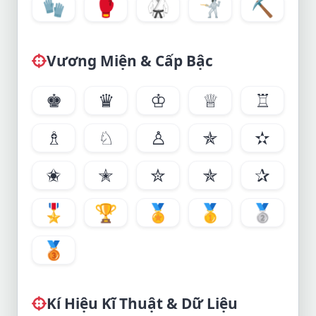
🧤
🥊
🥋
🤺
⛏
Vương Miện & Cấp Bậc
♚
♛
♔
♕
♖
♗
♘
♙
✯
✫
✬
✭
✮
✯
✰
🎖
🏆
🏅
🥇
🥈
🥉
Kí Hiệu Kĩ Thuật & Dữ Liệu