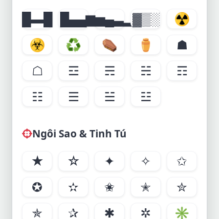
█▬█
█▄▄
▆▅▄▃▂
▓▒░
☢
☣
♻
⚰
⚱
☗
☖
☲
☴
☵
☶
☷
☰
☱
☳
Ngôi Sao & Tinh Tú
★
☆
✦
✧
✩
✪
✫
✬
✭
✮
✯
✰
✱
✲
✳