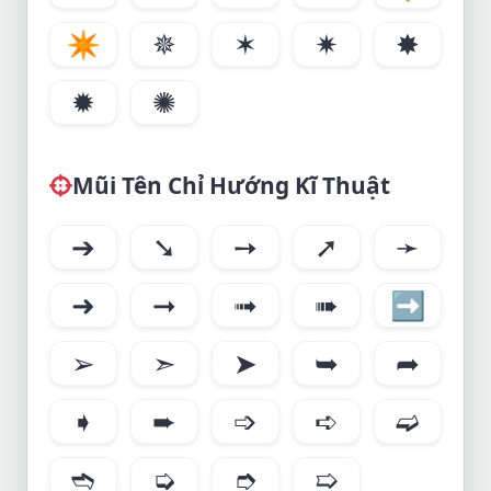
✴
✵
✶
✷
✸
✹
✺
Mũi Tên Chỉ Hướng Kĩ Thuật
➔
➘
➙
➚
➛
➜
➞
➟
➠
➡
➢
➣
➤
➥
➦
➧
➨
➩
➪
➫
➬
➭
➮
➯