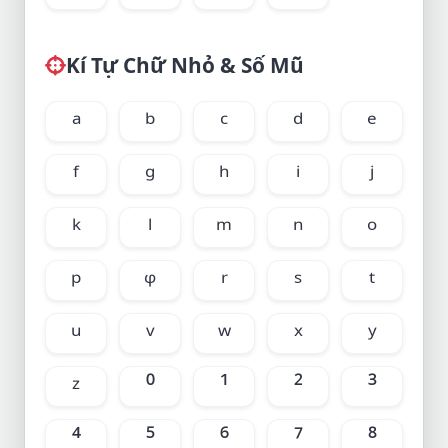
Kí Tự Chữ Nhỏ & Số Mũ
ᵃ
ᵇ
ᶜ
ᵈ
ᵉ
ᶠ
ᵍ
ʰ
ⁱ
ʲ
ᵏ
ˡ
ᵐ
ⁿ
ᵒ
ᵖ
ᵠ
ʳ
ˢ
ᵗ
ᵘ
ᵛ
ʷ
ˣ
ʸ
ᶻ
⁰
¹
²
³
⁴
⁵
⁶
⁷
⁸