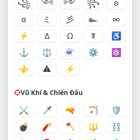
꧁
༺
༻
꧂
ʚ
ɞ
ミ
彡
๛
∞
⚡
Δ
Ω
☤
♿
⚓
⚖
⚗
⚙
⚛
⚜
⚠
⚡
Vũ Khí & Chiến Đấu
⚔
🗡
🔫
🏹
🛡
💣
🧨
🪓
🔱
⛓