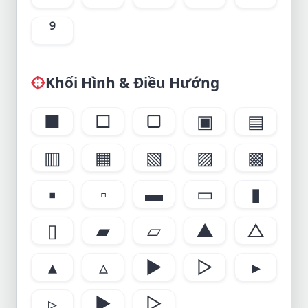
⁹
Khối Hình & Điều Hướng
■
□
▢
▣
▤
▥
▦
▧
▨
▩
▪
▫
▬
▭
▮
▯
▰
▱
▲
△
▴
▵
▶
▷
▸
▹
►
▻