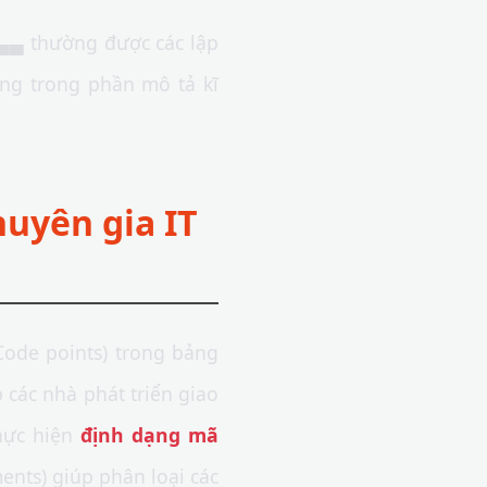
▄▄ thường được các lập
công trong phần mô tả kĩ
huyên gia IT
Code points) trong bảng
 các nhà phát triển giao
thực hiện
định dạng mã
ments) giúp phân loại các