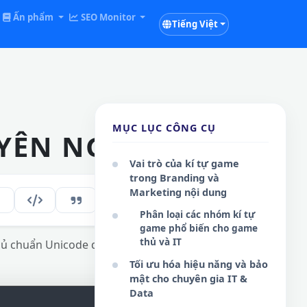
Ấn phẩm
SEO Monitor
Tiếng Việt
MỤC LỤC CÔNG CỤ
YÊN NGHIỆP
Vai trò của kí tự game
trong Branding và
Marketing nội dung
272
VI
Phân loại các nhóm kí tự
game phổ biến cho game
thủ và IT
hủ chuẩn Unicode quốc tế.
Tối ưu hóa hiệu năng và bảo
mật cho chuyên gia IT &
Data