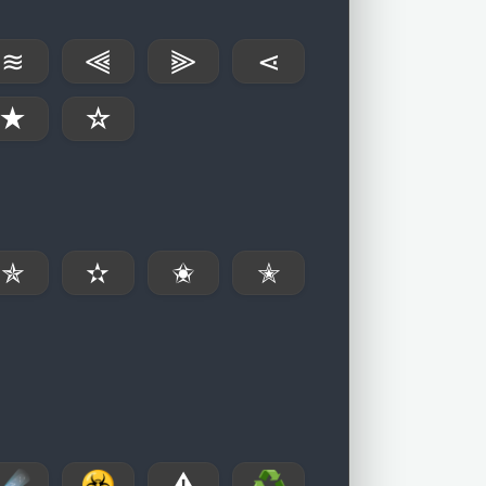
≋
⫷
⫸
⋖
★
☆
✯
✫
✬
✭
☄
☣
⚠
♻