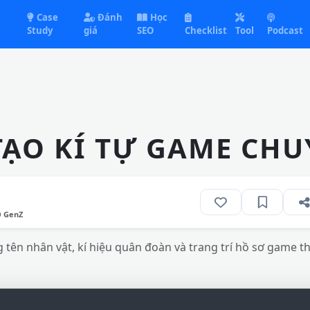
Case
Đánh
Học
Study
giá
SEO
Checklist
Tool
Podcast
TẠO KÍ TỰ GAME CHU
O GenZ
tên nhân vật, kí hiệu quân đoàn và trang trí hồ sơ game t