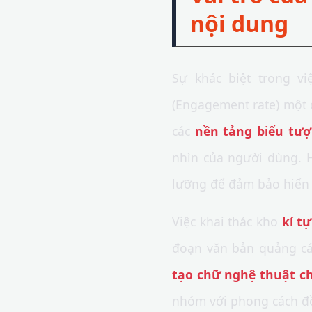
nội dung
Sự khác biệt trong vi
(Engagement rate) một c
các
nền tảng biểu tư
nhìn của người dùng. H
lưỡng để đảm bảo hiển t
Việc khai thác kho
kí t
đoạn văn bản quảng cáo
tạo chữ nghệ thuật c
nhóm với phong cách đ