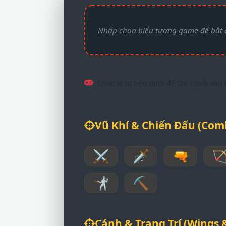
Chọn kí tự bên dưới để tạo chuỗi văn
Vũ Khí & Chiến Đấu (Com
⚔
🗡
🔫

🤺
⛏
Cánh & Trang Trí (Wings 