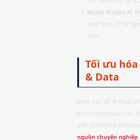
bậc cao trong hệ th
Nhóm Kí Hiệu Kĩ T
trình viên IT sử dụ
thuật.
Tối ưu hóa
& Data
Dưới góc độ kĩ thuật p
mã Unicode toàn cầu. Vi
diện (Frontend Develop
nguồn chuyên nghiệp