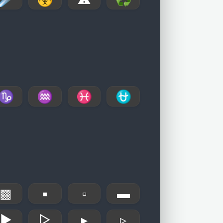
♑
♒
♓
⛎
▩
▪
▫
▬
▶
▷
▸
▹