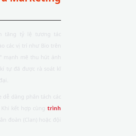
n tăng tỷ lệ tương tác
 các vị trí như Bio trên
k" mạnh mẽ thu hút ánh
í tự đã được rà soát kĩ
đại.
 dễ dàng phân tách các
. Khi kết hợp cùng
trình
ân đoàn (Clan) hoặc đội