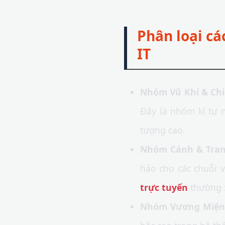
Phân loại c
IT
Nhóm Vũ Khí & Chi
Đây là nhóm kí tự 
tượng cao.
Nhóm Cánh & Trang
hảo cho các chuỗi 
trực tuyến
thường 
Nhóm Vương Miện 