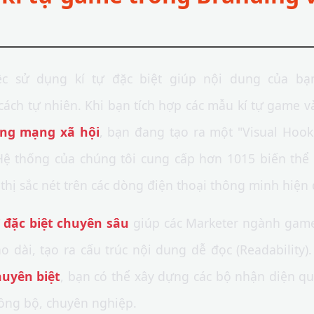
ệc sử dụng kí tự đặc biệt giúp nội dung của bạ
ách tự nhiên. Khi bạn tích hợp các mẫu kí tự game vào
ợng mạng xã hội
, bạn đang tạo ra một "Visual Hoo
ệ thống của chúng tôi cung cấp hơn 1015 biến thể k
hị sắc nét trên các dòng điện thoại thông minh hiện 
ự đặc biệt chuyên sâu
giúp các Marketer ngành game
 dài, tạo ra cấu trúc nội dung dễ đọc (Readability)
huyên biệt
, bạn có thể xây dựng các bộ nhận diện qu
ồng bộ, chuyên nghiệp.