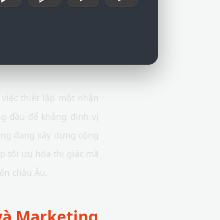
 việc thiết lập một nhận
g đầu để khẳng định vị
ting đang xây dựng cộng
p tối ưu hóa thị giác mà
đến châu Âu.
 và Marketing