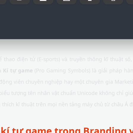
 thao điện tử (E-sports) và truyền thông kĩ thuật số,
ua
Kí tự game
(Pro Gaming Symbols) là giải pháp hàn
 động viên chuyên nghiệp hay một chuyên gia Marke
biểu tượng tên nhân vật chuẩn Unicode không chỉ giú
thích kĩ thuật trên mọi nền tảng máy chủ từ châu Á 
a kí tự game trong Branding