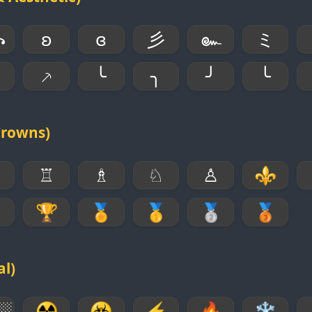
꧂
ʚ
ɞ
彡
๛
ミ
⸕
╰
╮
╯
╰
Crowns)
♖
♗
♘
♙
⚜

🏆
🏅
🥇
🥈
🥉
al)
░
☢
☣
⚡
🔥
❄