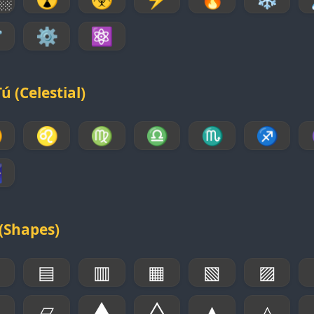
⚗
⚙
⚛
 (Celestial)
♋
♌
♍
♎
♏
♐

(Shapes)
▣
▤
▥
▦
▧
▨
▱
▲
△
▴
▵