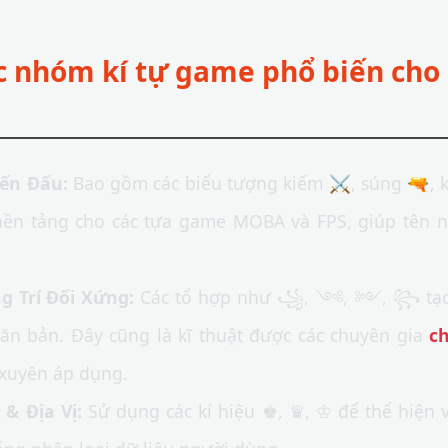
ác nhóm kí tự game phổ biến cho
ến Đấu:
Bao gồm các biểu tượng kiếm ⚔, súng 🔫, k
nền tảng cho các tựa game MOBA và FPS, giúp tên n
 Trí Đối Xứng:
Các tổ hợp như ꧁, ༺, ༻, ꧂ tạo 
văn bản. Đây cũng là kĩ thuật được các chuyên gia
c
xuyên áp dụng.
& Địa Vị:
Sử dụng các kí hiệu ♚, ♛, ♔ để thể hiện v