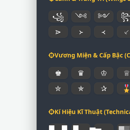
꧁
༺
༻
⋗
᚛
᚜
⸔
Vương Miện & Cấp Bậc (
♚
♛
♔
♕
✮
✯
✰

Kí Hiệu Kĩ Thuật (Technic
█▬█
█▄▄
▆▅▄▃▂
▓▒