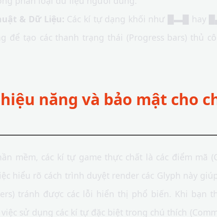
ống phân loại dữ liệu người dùng.
huật & Dữ Liệu:
Các kí tự dạng khối như █▬█ hay █
ng để tạo các thanh trạng thái (Progress bars) thủ 
 hiệu năng và bảo mật cho c
hần mềm, các kí tự game thực chất là các điểm mã (
ệc hiểu rõ cách trình duyệt render các Glyph này giúp
ers) tránh được các lỗi hiển thị phổ biến. Khi bạn 
, việc sử dụng các kí tự đặc biệt trong chú thích (Com