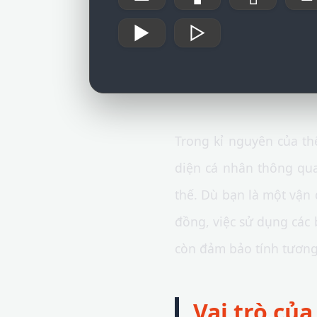
►
▻
Trong kỉ nguyên của thể
diện cá nhân thông q
thế. Dù bạn là một vận
đồng, việc sử dụng các 
còn đảm bảo tính tương 
Vai trò củ