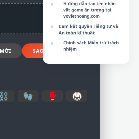
Hướng dẫn tạo tên nhân
vật game ấn tượng tại
voviethoang.com
Cam kết quyền riêng tư và
An toàn kĩ thuật
Chính sách Miễn trừ trách
nhiệm
 MỚI
SAO CHÉP NGAY
⛓
🧤
🥊
🥋