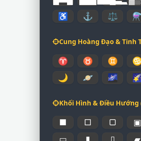
♿
⚓
⚖
Cung Hoàng Đạo & Tinh Tú
♈
♉
♊
🌙
🪐
🌌

Khối Hình & Điều Hướng 
■
□
▢
▭
▮
▯
▰