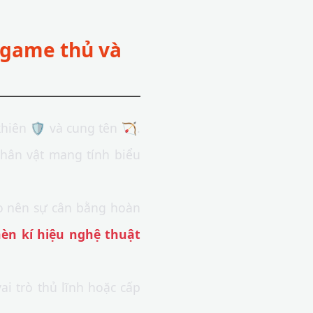
 game thủ và
hiên 🛡 và cung tên 🏹.
hân vật mang tính biểu
nên sự cân bằng hoàn
hèn kí hiệu nghệ thuật
ai trò thủ lĩnh hoặc cấp