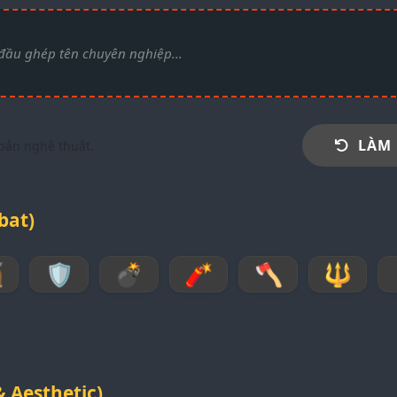
LÀM
 bản nghệ thuật.
bat)

🛡
💣
🧨
🪓
🔱
& Aesthetic)