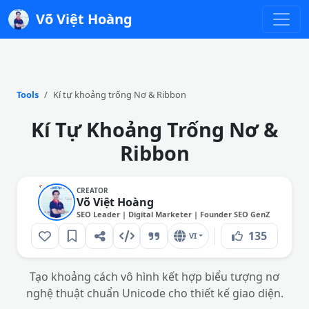
Võ Việt Hoàng
Tools
Kí tự khoảng trống Nơ & Ribbon
Kí Tự Khoảng Trống Nơ &
Ribbon
CREATOR
Võ Việt Hoàng
SEO Leader | Digital Marketer | Founder SEO GenZ
135
VI
Tạo khoảng cách vô hình kết hợp biểu tượng nơ
nghệ thuật chuẩn Unicode cho thiết kế giao diện.