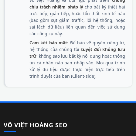
Võ Việt Hoàng và đội ngũ phát triển
không
chịu trách nhiệm pháp lý
cho bất kỳ thiệt hại
trực tiếp, gián tiếp, hoặc tổn thất kinh tế nào
(bao gồm sụt giảm traffic, lỗi hệ thống, hoặc
sai lệch dữ liệu) liên quan đến việc sử dụng
các công cụ này.
Cam kết bảo mật:
Để bảo vệ quyền riêng tư,
hệ thống của chúng tôi
tuyệt đối không lưu
trữ
, không sao lưu bất kỳ nội dung hoặc thông
tin cá nhân nào bạn nhập vào. Mọi quá trình
xử lý dữ liệu được thực hiện trực tiếp trên
trình duyệt của bạn (Client-side).
VÕ VIỆT HOÀNG SEO