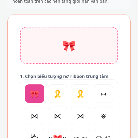
hoàn toàn trên các nền tảng giới hạn văn bản.
🎀
1. Chọn biểu tượng nơ ribbon trung tâm
🎀
🎗️
🎗
⑅
⋈
⋉
⋊
⋇
𐂂
ʚ🎀ɞ
ʚ⑅ɞ
ପ⑅ଓ