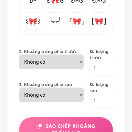
꒰🎀꒱
╰⑅╯
『🎀』
【🎀】
2. Khoảng trống phía trước
Số lượng
trước
3. Khoảng trống phía sau
Số lượng
sau
SAO CHÉP KHOẢNG