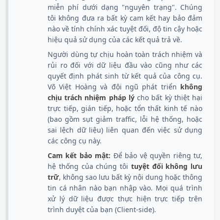
miễn phí dưới dạng "nguyên trạng". Chúng
tôi không đưa ra bất kỳ cam kết hay bảo đảm
nào về tính chính xác tuyệt đối, độ tin cậy hoặc
hiệu quả sử dụng của các kết quả trả về.
Người dùng tự chịu hoàn toàn trách nhiệm và
rủi ro đối với dữ liệu đầu vào cũng như các
quyết định phát sinh từ kết quả của công cụ.
Võ Việt Hoàng và đội ngũ phát triển
không
chịu trách nhiệm pháp lý
cho bất kỳ thiệt hại
trực tiếp, gián tiếp, hoặc tổn thất kinh tế nào
(bao gồm sụt giảm traffic, lỗi hệ thống, hoặc
sai lệch dữ liệu) liên quan đến việc sử dụng
các công cụ này.
Cam kết bảo mật:
Để bảo vệ quyền riêng tư,
hệ thống của chúng tôi
tuyệt đối không lưu
trữ
, không sao lưu bất kỳ nội dung hoặc thông
tin cá nhân nào bạn nhập vào. Mọi quá trình
xử lý dữ liệu được thực hiện trực tiếp trên
trình duyệt của bạn (Client-side).