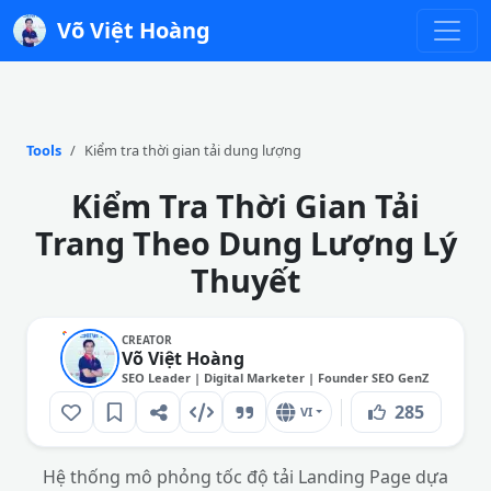
Võ Việt Hoàng
Tools
Kiểm tra thời gian tải dung lượng
Kiểm Tra Thời Gian Tải
Trang Theo Dung Lượng Lý
Thuyết
CREATOR
Võ Việt Hoàng
SEO Leader | Digital Marketer | Founder SEO GenZ
285
VI
Hệ thống mô phỏng tốc độ tải Landing Page dựa