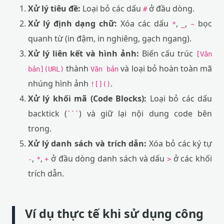
Xử lý tiêu đề:
Loại bỏ các dấu
ở đầu dòng.
#
Xử lý định dạng chữ:
Xóa các dấu
,
,
bọc
*
_
~
quanh từ (in đậm, in nghiêng, gạch ngang).
Xử lý liên kết và hình ảnh:
Biến cấu trúc
[Văn
thành
và loại bỏ hoàn toàn mã
bản](URL)
Văn bản
nhúng hình ảnh
.
![]()
Xử lý khối mã (Code Blocks):
Loại bỏ các dấu
backtick (
) và giữ lại nội dung code bên
```
trong.
Xử lý danh sách và trích dẫn:
Xóa bỏ các ký tự
,
,
ở đầu dòng danh sách và dấu
ở các khối
-
*
+
>
trích dẫn.
Ví dụ thực tế khi sử dụng công