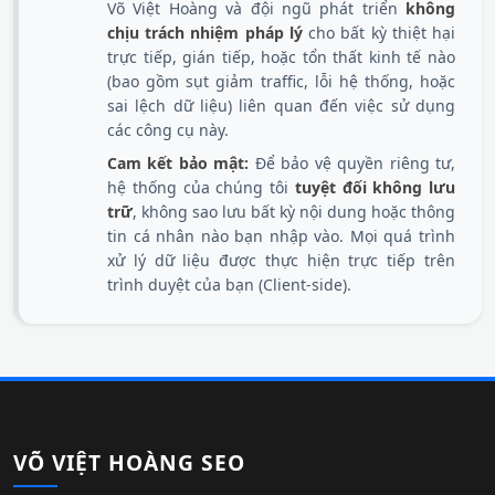
Võ Việt Hoàng và đội ngũ phát triển
không
chịu trách nhiệm pháp lý
cho bất kỳ thiệt hại
trực tiếp, gián tiếp, hoặc tổn thất kinh tế nào
(bao gồm sụt giảm traffic, lỗi hệ thống, hoặc
sai lệch dữ liệu) liên quan đến việc sử dụng
các công cụ này.
Cam kết bảo mật:
Để bảo vệ quyền riêng tư,
hệ thống của chúng tôi
tuyệt đối không lưu
trữ
, không sao lưu bất kỳ nội dung hoặc thông
tin cá nhân nào bạn nhập vào. Mọi quá trình
xử lý dữ liệu được thực hiện trực tiếp trên
trình duyệt của bạn (Client-side).
VÕ VIỆT HOÀNG SEO