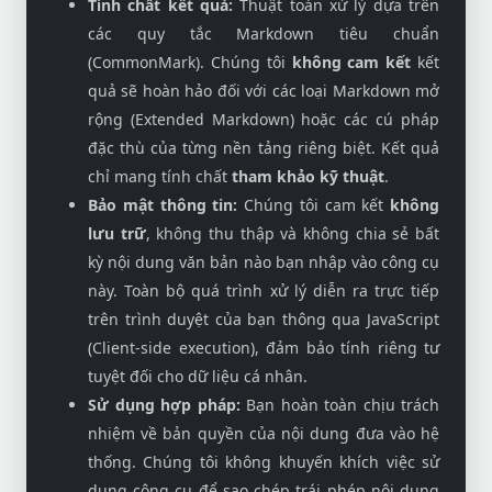
Tính chất kết quả:
Thuật toán xử lý dựa trên
các quy tắc Markdown tiêu chuẩn
(CommonMark). Chúng tôi
không cam kết
kết
quả sẽ hoàn hảo đối với các loại Markdown mở
rộng (Extended Markdown) hoặc các cú pháp
đặc thù của từng nền tảng riêng biệt. Kết quả
chỉ mang tính chất
tham khảo kỹ thuật
.
Bảo mật thông tin:
Chúng tôi cam kết
không
lưu trữ
, không thu thập và không chia sẻ bất
kỳ nội dung văn bản nào bạn nhập vào công cụ
này. Toàn bộ quá trình xử lý diễn ra trực tiếp
trên trình duyệt của bạn thông qua JavaScript
(Client-side execution), đảm bảo tính riêng tư
tuyệt đối cho dữ liệu cá nhân.
Sử dụng hợp pháp:
Bạn hoàn toàn chịu trách
nhiệm về bản quyền của nội dung đưa vào hệ
thống. Chúng tôi không khuyến khích việc sử
dụng công cụ để sao chép trái phép nội dung