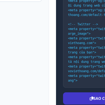
<meta property="og:
ội dung trang web c
<meta property="og:
thoang.com/default-
<!-- Twitter -->
<meta property="twi
arge_image">
<meta property="twi
viethoang.com">
<meta property="twit
trang của bạn">
<meta property="twit
tả nội dung trang w
<meta property="twi
voviethoang.com/def
<meta property="twi
ang">
SAO C