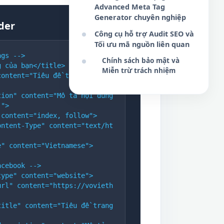
Advanced Meta Tag
Generator chuyên nghiệp
der
Công cụ hỗ trợ Audit SEO và
Tối ưu mã nguồn liên quan
ags -->
Chính sách bảo mật và
g của bạn</title>
Miễn trừ trách nhiệm
content="Tiêu đề trang của bạ
ion" content="Mô tả nội dung 
.">
 content="index, follow">
ontent-Type" content="text/ht
e" content="Vietnamese">
acebook -->
type" content="website">
url" content="https://vovieth
itle" content="Tiêu đề trang 