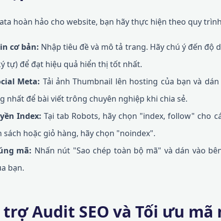
ta hoàn hảo cho website, bạn hãy thực hiện theo quy trình
in cơ bản:
Nhập tiêu đề và mô tả trang. Hãy chú ý đến độ dài
ý tự) để đạt hiệu quả hiển thị tốt nhất.
cial Meta:
Tải ảnh Thumbnail lên hosting của bạn và dá
 nhất để bài viết trông chuyên nghiệp khi chia sẻ.
uyền Index:
Tại tab Robots, hãy chọn "index, follow" cho các
nh sách hoặc giỏ hàng, hãy chọn "noindex".
húng mã:
Nhấn nút "Sao chép toàn bộ mã" và dán vào bê
ủa bạn.
 trợ Audit SEO và Tối ưu mã 