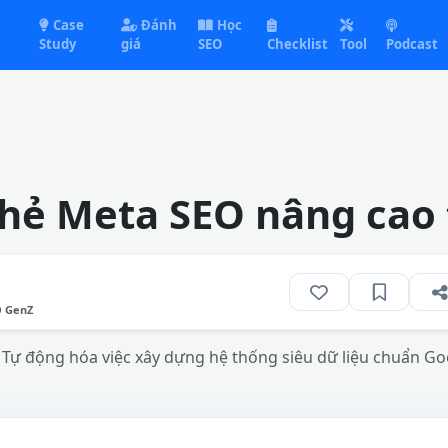
Case
Đánh
Học
Study
giá
SEO
Checklist
Tool
Podcast
thẻ Meta SEO nâng cao
O GenZ
Tự động hóa việc xây dựng hệ thống siêu dữ liệu chuẩn Goo