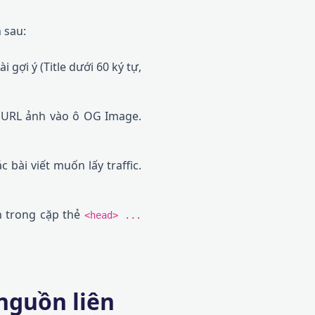
 sau:
 gợi ý (Title dưới 60 ký tự,
n URL ảnh vào ô OG Image.
 bài viết muốn lấy traffic.
n trong cặp thẻ
<head> ...
nguồn liên