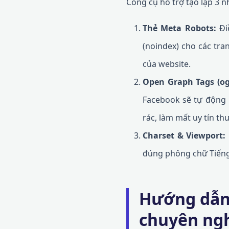
Công cụ hỗ trợ tạo lập 3 n
Thẻ Meta Robots:
Đi
(noindex) cho các tra
của website.
Open Graph Tags (og:t
Facebook sẽ tự động 
rác, làm mất uy tín th
Charset & Viewport:
đúng phông chữ Tiếng 
Hướng dẫn
chuyên ng