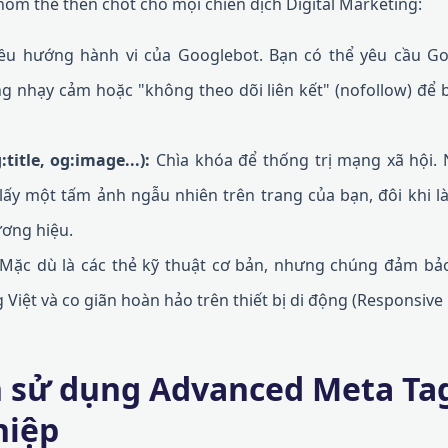
hóm thẻ then chốt cho mọi chiến dịch Digital Marketing:
ều hướng hành vi của Googlebot. Bạn có thể yêu cầu Go
ng nhạy cảm hoặc "không theo dõi liên kết" (nofollow) để 
itle, og:image...):
Chìa khóa để thống trị mạng xã hội. 
lấy một tấm ảnh ngẫu nhiên trên trang của bạn, đôi khi l
ương hiệu.
Mặc dù là các thẻ kỹ thuật cơ bản, nhưng chúng đảm bảo
Việt và co giãn hoàn hảo trên thiết bị di động (Responsive 
 sử dụng Advanced Meta Ta
hiệp