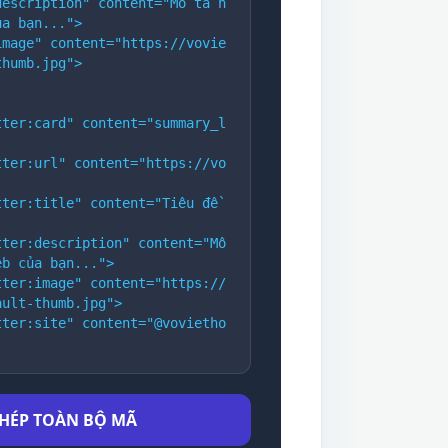
description" content="Mô tả n
ủa bạn...">
image" content="https://vovie
thumb.jpg">
tter:card" content="summary_l
tter:url" content="https://vo
ter:title" content="Tiêu đề 
ter:description" content="Mô 
eb của bạn...">
tter:image" content="https://
ault-thumb.jpg">
tter:site" content="@vovietho
HÉP TOÀN BỘ MÃ