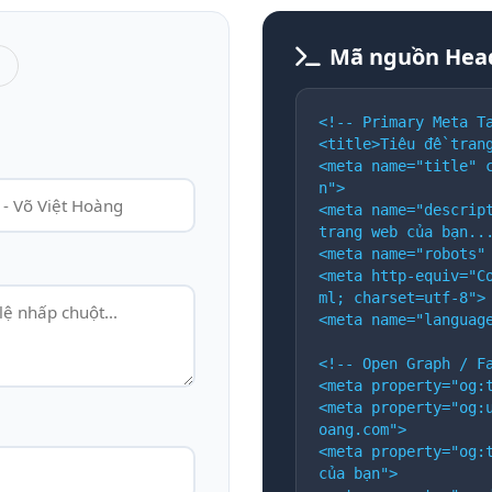
Mã nguồn Hea
<!-- Primary Meta T
<title>Tiêu đề tran
<meta name="title" 
n">
<meta name="descript
trang web của bạn..
<meta name="robots"
<meta http-equiv="C
ml; charset=utf-8">
<meta name="languag
<!-- Open Graph / F
<meta property="og:
<meta property="og:
oang.com">
<meta property="og:t
của bạn">