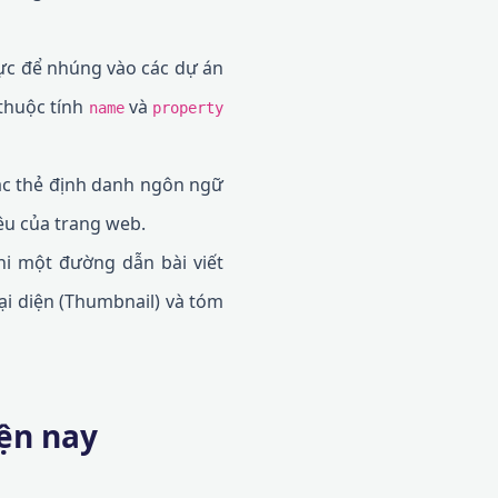
c để nhúng vào các dự án
thuộc tính
và
name
property
các thẻ định danh ngôn ngữ
êu của trang web.
i một đường dẫn bài viết
ại diện (Thumbnail) và tóm
iện nay