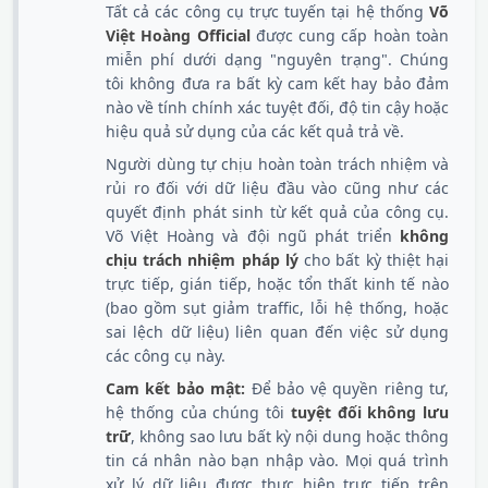
Tất cả các công cụ trực tuyến tại hệ thống
Võ
Việt Hoàng Official
được cung cấp hoàn toàn
miễn phí dưới dạng "nguyên trạng". Chúng
tôi không đưa ra bất kỳ cam kết hay bảo đảm
nào về tính chính xác tuyệt đối, độ tin cậy hoặc
hiệu quả sử dụng của các kết quả trả về.
Người dùng tự chịu hoàn toàn trách nhiệm và
rủi ro đối với dữ liệu đầu vào cũng như các
quyết định phát sinh từ kết quả của công cụ.
Võ Việt Hoàng và đội ngũ phát triển
không
chịu trách nhiệm pháp lý
cho bất kỳ thiệt hại
trực tiếp, gián tiếp, hoặc tổn thất kinh tế nào
(bao gồm sụt giảm traffic, lỗi hệ thống, hoặc
sai lệch dữ liệu) liên quan đến việc sử dụng
các công cụ này.
Cam kết bảo mật:
Để bảo vệ quyền riêng tư,
hệ thống của chúng tôi
tuyệt đối không lưu
trữ
, không sao lưu bất kỳ nội dung hoặc thông
tin cá nhân nào bạn nhập vào. Mọi quá trình
xử lý dữ liệu được thực hiện trực tiếp trên