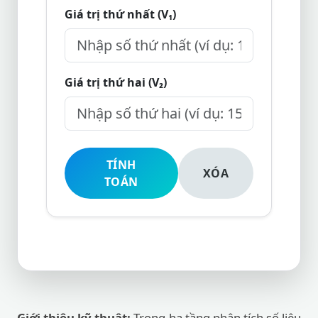
Giá trị thứ nhất (V₁)
Giá trị thứ hai (V₂)
TÍNH
XÓA
TOÁN
Giới thiệu kỹ thuật:
Trong hạ tầng phân tích số liệu