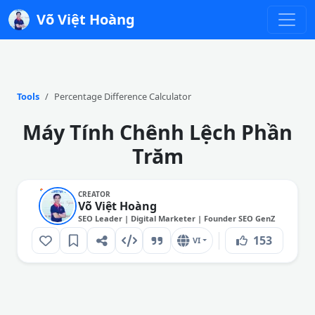
Võ Việt Hoàng
Tools
Percentage Difference Calculator
Máy Tính Chênh Lệch Phần
Trăm
CREATOR
Võ Việt Hoàng
SEO Leader | Digital Marketer | Founder SEO GenZ
153
VI