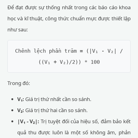
Để đạt được sự thống nhất trong các báo cáo khoa
học và kĩ thuật, công thức chuẩn mực được thiết lập
như sau:
Chênh lệch phần trăm = (|V₁ - V₂| /
((V₁ + V₂)/2)) * 100
Trong đó:
V₁:
Giá trị thứ nhất cần so sánh.
V₂:
Giá trị thứ hai cần so sánh.
|V₁ - V₂|:
Trị tuyệt đối của hiệu số, đảm bảo kết
quả thu được luôn là một số không âm, phản