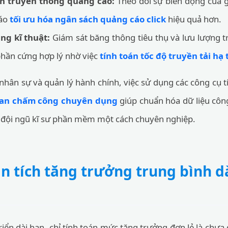
ch truyền thông quảng cáo:
Theo dõi sự biến động của g
cáo
tối ưu hóa ngân sách quảng cáo click
hiệu quả hơn.
ng kĩ thuật:
Giám sát băng thông tiêu thụ và lưu lượng 
 phần cứng hợp lý nhờ việc
tính toán tốc độ truyền tải h
 nhân sự và quản lý hành chính, việc sử dụng các công cụ 
gian chấm công chuyên dụng
giúp chuẩn hóa dữ liệu công
 đội ngũ kĩ sư phần mềm một cách chuyên nghiệp.
 tích tăng trưởng trung bình d
iển dài hạn, chỉ tính toán mức tăng trưởng đơn lẻ là chưa