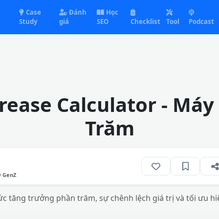
Case
Đánh
Học
Study
giá
SEO
Checklist
Tool
Podcast
rease Calculator - Máy
Trăm
O GenZ
c tăng trưởng phần trăm, sự chênh lệch giá trị và tối ưu hi