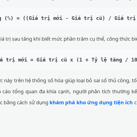
g (%) = ((Giá trị mới - Giá trị cũ) / Giá trị
iá trị sau tăng khi biết mức phần trăm cụ thể, công thức biế
á trị mới = Giá trị cũ x (1 + Tỷ lệ tăng / 1
 này trên hệ thống số hóa giúp loại bỏ sai số thủ công, tố
o cáo tổng quan đa khía cạnh, người phân tích thường kế
ác bằng cách sử dụng
khám phá kho ứng dụng tiện ích
c