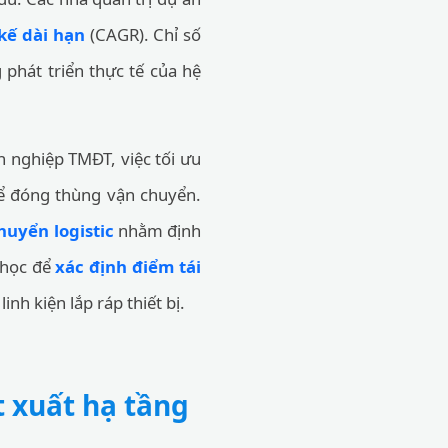
kế dài hạn
(CAGR). Chỉ số
phát triển thực tế của hệ
h nghiệp TMĐT, việc tối ưu
 đóng thùng vận chuyển.
huyển logistic
nhằm định
n học để
xác định điểm tái
nh kiện lắp ráp thiết bị.
t xuất hạ tầng