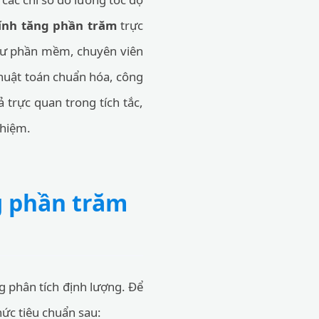
tính tăng phần trăm
trực
ỹ sư phần mềm, chuyên viên
thuật toán chuẩn hóa, công
 trực quan trong tích tắc,
ghiệm.
g phần trăm
g phân tích định lượng. Để
hức tiêu chuẩn sau: