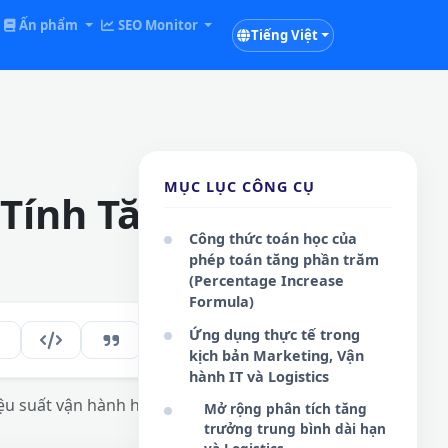
Ấn phẩm
SEO Monitor
Tiếng Việt
MỤC LỤC CÔNG CỤ
 Tính Tăng Phần
Công thức toán học của
phép toán tăng phần trăm
(Percentage Increase
Formula)
Ứng dụng thực tế trong
209
VI
kịch bản Marketing, Vận
hành IT và Logistics
ệu suất vận hành hệ thống dữ liệu số.
Mở rộng phân tích tăng
trưởng trung bình dài hạn