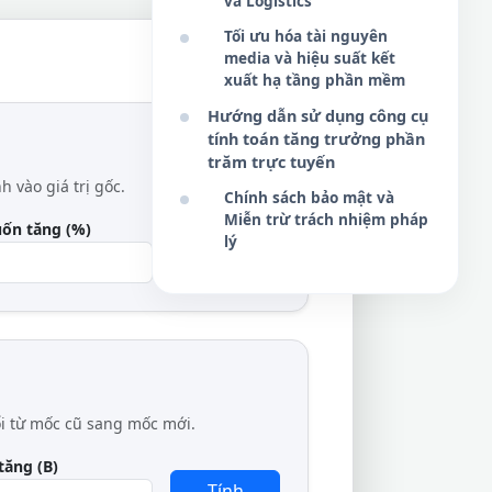
và Logistics
Tối ưu hóa tài nguyên
media và hiệu suất kết
xuất hạ tầng phần mềm
Hướng dẫn sử dụng công cụ
tính toán tăng trưởng phần
trăm trực tuyến
 vào giá trị gốc.
Chính sách bảo mật và
Miễn trừ trách nhiệm pháp
uốn tăng (%)
lý
Tính
ổi từ mốc cũ sang mốc mới.
tăng (B)
Tính