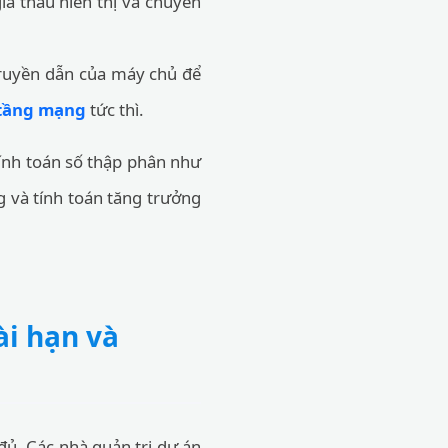
iá thầu hiển thị và chuyển
truyền dẫn của máy chủ để
ạ tầng mạng
tức thì.
tính toán số thập phân như
 và tính toán tăng trưởng
ài hạn và
 đủ. Các nhà quản trị dự án