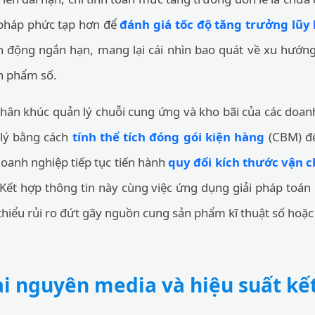
pháp phức tạp hơn để
đánh giá tốc độ tăng trưởng lũy 
n động ngắn hạn, mang lại cái nhìn bao quát về xu hướng 
n phẩm số.
hân khúc quản lý chuỗi cung ứng và kho bãi của các doan
 lý bằng cách
tính thể tích đóng gói kiện hàng
(CBM) để
doanh nghiệp tiếp tục tiến hành
quy đổi kích thước vận c
u. Kết hợp thông tin này cùng việc ứng dụng giải pháp toá
hiểu rủi ro đứt gãy nguồn cung sản phẩm kĩ thuật số hoặc li
ài nguyên media và hiệu suất kế