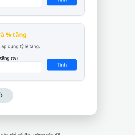
 và % tăng
 áp dụng tỷ lệ tăng.
 tăng (%)
Tính
Ộ
 các chỉ số đo lường tốc độ