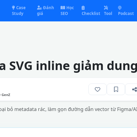
Case
Đánh
Học
Study
giá
SEO
Checklist
Tool
Podcast
óa SVG inline giảm dun
O GenZ
oại bỏ metadata rác, làm gọn đường dẫn vector từ Figma/AI 