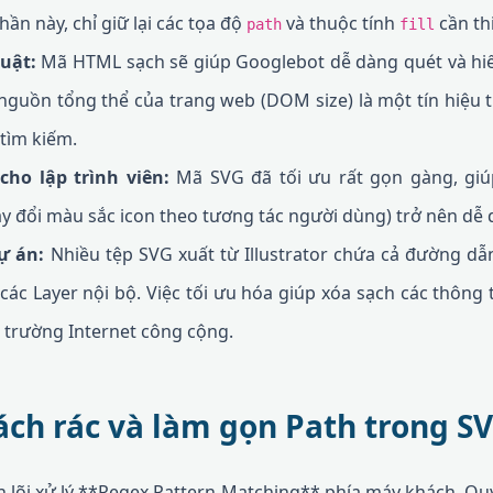
hần này, chỉ giữ lại các tọa độ
và thuộc tính
cần thi
path
fill
uật:
Mã HTML sạch sẽ giúp Googlebot dễ dàng quét và hiểu
uồn tổng thể của trang web (DOM size) là một tín hiệu t
tìm kiếm.
cho lập trình viên:
Mã SVG đã tối ưu rất gọn gàng, giúp
thay đổi màu sắc icon theo tương tác người dùng) trở nên dễ
ự án:
Nhiều tệp SVG xuất từ Illustrator chứa cả đường d
 các Layer nội bộ. Việc tối ưu hóa giúp xóa sạch các thông
 trường Internet công cộng.
ách rác và làm gọn Path trong S
 lõi xử lý **Regex Pattern Matching** phía máy khách. Qu