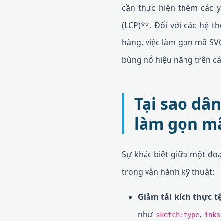
cần thực hiện thêm các yê
(LCP)**. Đối với các hệ t
hàng, việc làm gọn mã SVG
bùng nổ hiệu năng trên cá
Tại sao dâ
làm gọn m
Sự khác biệt giữa một đoạ
trong vận hành kỹ thuật:
Giảm tải kích thực tệ
như
,
sketch:type
inks