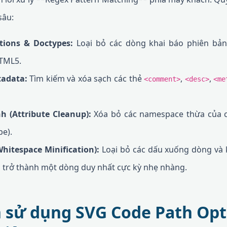
sâu:
tions & Doctypes:
Loại bỏ các dòng khai báo phiên bản
HTML5.
adata:
Tìm kiếm và xóa sạch các thẻ
,
,
<comment>
<desc>
<me
h (Attribute Cleanup):
Xóa bỏ các namespace thừa của 
pe).
hitespace Minification):
Loại bỏ các dấu xuống dòng và 
ã trở thành một dòng duy nhất cực kỳ nhẹ nhàng.
 sử dụng SVG Code Path Opt