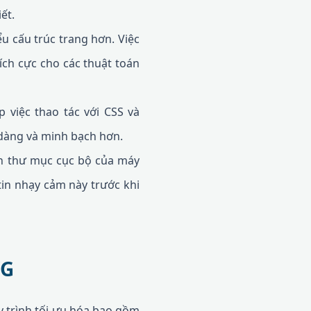
ết.
 cấu trúc trang hơn. Việc
ích cực cho các thuật toán
 việc thao tác với CSS và
 dàng và minh bạch hơn.
ẫn thư mục cục bộ của máy
 tin nhạy cảm này trước khi
VG
y trình tối ưu hóa bao gồm