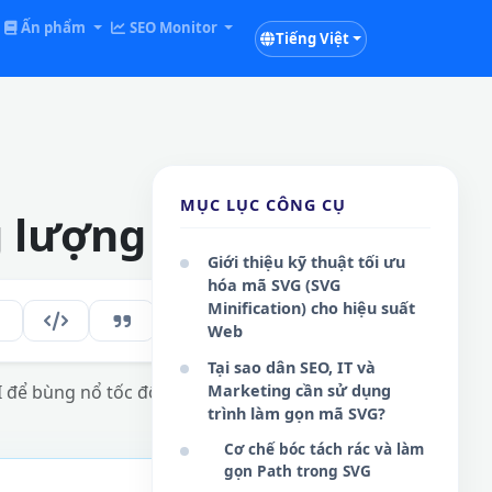
Ấn phẩm
SEO Monitor
Tiếng Việt
MỤC LỤC CÔNG CỤ
g lượng website
Giới thiệu kỹ thuật tối ưu
hóa mã SVG (SVG
Minification) cho hiệu suất
198
VI
Web
Tại sao dân SEO, IT và
để bùng nổ tốc độ tải trang.
Marketing cần sử dụng
trình làm gọn mã SVG?
Cơ chế bóc tách rác và làm
gọn Path trong SVG