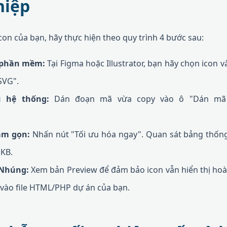
hiệp
con của bạn, hãy thực hiện theo quy trình 4 bước sau:
ừ phần mềm:
Tại Figma hoặc Illustrator, bạn hãy chọn icon 
SVG".
u hệ thống:
Dán đoạn mã vừa copy vào ô "Dán mã 
àm gọn:
Nhấn nút "Tối ưu hóa ngay". Quan sát bảng thống 
 KB.
 Nhúng:
Xem bản Preview để đảm bảo icon vẫn hiển thị ho
p vào file HTML/PHP dự án của bạn.