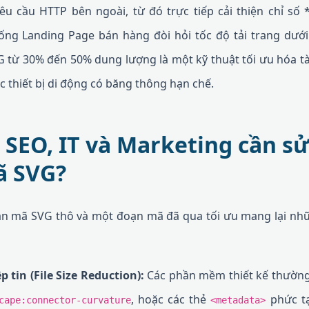
u cầu HTTP bên ngoài, từ đó trực tiếp cải thiện chỉ số 
hống Landing Page bán hàng đòi hỏi tốc độ tải trang dướ
 từ 30% đến 50% dung lượng là một kỹ thuật tối ưu hóa t
c thiết bị di động có băng thông hạn chế.
n SEO, IT và Marketing cần s
ã SVG?
n mã SVG thô và một đoạn mã đã qua tối ưu mang lại những
p tin (File Size Reduction):
Các phần mềm thiết kế thường
, hoặc các thẻ
phức tạ
cape:connector-curvature
<metadata>