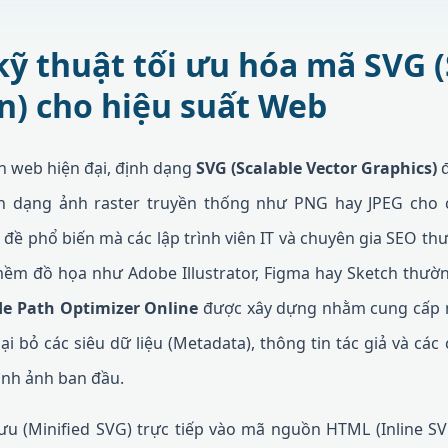
 kỹ thuật tối ưu hóa mã SVG 
on) cho hiệu suất Web
ển web hiện đại, định dạng
SVG (Scalable Vector Graphics)
đ
nh dạng ảnh raster truyền thống như PNG hay JPEG cho 
 đề phổ biến mà các lập trình viên IT và chuyên gia SEO t
mềm đồ họa như Adobe Illustrator, Figma hay Sketch thườ
e Path Optimizer Online
được xây dựng nhằm cung cấp m
loại bỏ các siêu dữ liệu (Metadata), thông tin tác giả và c
ình ảnh ban đầu.
ưu (Minified SVG) trực tiếp vào mã nguồn HTML (Inline SV