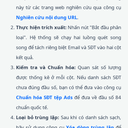
này từ các trang web nghiên cứu qua công cụ
Nghiên cứu nội dung URL
.
Thực hiện trích xuất:
Nhấn nút "Bắt đầu phân
loại". Hệ thống sẽ chạy hai luồng quét song
song để tách riêng biệt Email và SĐT vào hai cột
kết quả.
Kiểm tra và Chuẩn hóa:
Quan sát số lượng
được thống kê ở mỗi cột. Nếu danh sách SĐT
chưa đúng đầu số, bạn có thể đưa vào công cụ
Chuẩn hóa SĐT tệp Ads
để đưa về đầu số 84
chuẩn quốc tế.
Loại bỏ trùng lặp:
Sau khi có danh sách sạch,
hãy sử dụng công cụ
Xóa dòng trùng lập
để