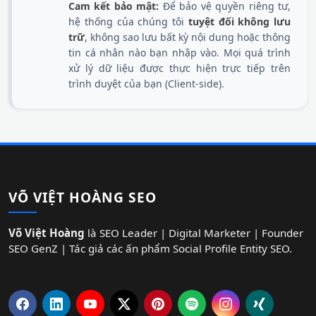
Cam kết bảo mật:
Để bảo vệ quyền riêng tư,
hệ thống của chúng tôi
tuyệt đối không lưu
trữ
, không sao lưu bất kỳ nội dung hoặc thông
tin cá nhân nào bạn nhập vào. Mọi quá trình
xử lý dữ liệu được thực hiện trực tiếp trên
trình duyệt của bạn (Client-side).
VÕ VIỆT HOÀNG SEO
Võ Việt Hoàng
là SEO Leader | Digital Marketer | Founder
SEO GenZ | Tác giả các ấn phẩm Social Profile Entity SEO.