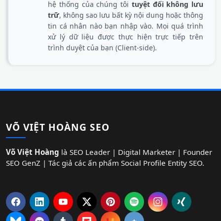
hệ thống của chúng tôi
tuyệt đối không lưu
trữ
, không sao lưu bất kỳ nội dung hoặc thông
tin cá nhân nào bạn nhập vào. Mọi quá trình
xử lý dữ liệu được thực hiện trực tiếp trên
trình duyệt của bạn (Client-side).
VÕ VIỆT HOÀNG SEO
Võ Việt Hoàng
là SEO Leader | Digital Marketer | Founder
SEO GenZ | Tác giả các ấn phẩm Social Profile Entity SEO.