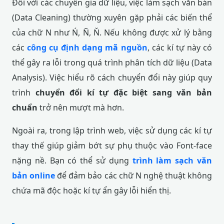
Đối với các chuyên gia dữ liệu, việc làm sạch văn bản
(Data Cleaning) thường xuyên gặp phải các biến thể
của chữ N như Ń, Ñ, Ň. Nếu không được xử lý bằng
các
công cụ định dạng mã nguồn
, các kí tự này có
thể gây ra lỗi trong quá trình phân tích dữ liệu (Data
Analysis). Việc hiểu rõ cách chuyển đổi này giúp quy
trình
chuyển đổi kí tự đặc biệt sang văn bản
chuẩn
trở nên mượt mà hơn.
Ngoài ra, trong lập trình web, việc sử dụng các kí tự
thay thế giúp giảm bớt sự phụ thuộc vào Font-face
nặng nề. Bạn có thể sử dụng
trình làm sạch văn
bản online
để đảm bảo các chữ N nghệ thuật không
chứa mã độc hoặc kí tự ẩn gây lỗi hiển thị.