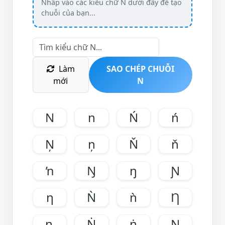
Làm
SAO CHÉP CHUỖI
mới
N
N
n
Ń
ń
Ņ
ņ
Ň
ň
ŉ
Ŋ
ŋ
Ɲ
ƞ
Ǹ
ǹ
Ƞ
ȵ
Ṅ
ṅ
Ṇ