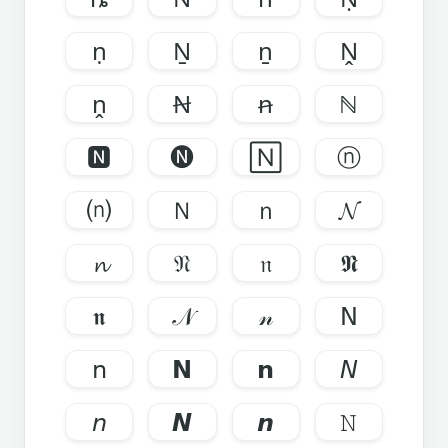
ṇ
Ṉ
ṉ
Ṋ
ṋ
Ꞥ
ꞥ
ℕ
🅽
🅝
🄽
ⓝ
⒩
Ｎ
ｎ
𝓝
𝓷
𝔑
𝔫
𝕹
𝖓
𝒩
𝓃
𝖭
𝗇
𝗡
𝗻
𝘕
𝘯
𝙉
𝙣
𝙽