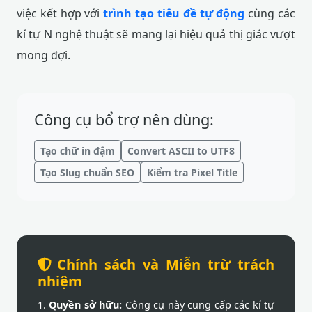
việc kết hợp với
trình tạo tiêu đề tự động
cùng các
kí tự N nghệ thuật sẽ mang lại hiệu quả thị giác vượt
mong đợi.
Công cụ bổ trợ nên dùng:
Tạo chữ in đậm
Convert ASCII to UTF8
Tạo Slug chuẩn SEO
Kiểm tra Pixel Title
Chính sách và Miễn trừ trách
nhiệm
1.
Quyền sở hữu:
Công cụ này cung cấp các kí tự