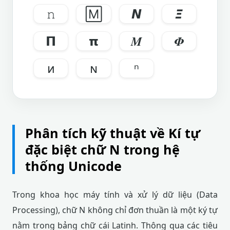
𝚗
🄼
𝞜
𝞝
𝝥
𝝿
𝜧
𝜱
ᴎ
ɴ
ⁿ
Phân tích kỹ thuật về Kí tự
đặc biệt chữ N trong hệ
thống Unicode
Trong khoa học máy tính và xử lý dữ liệu (Data
Processing), chữ N không chỉ đơn thuần là một ký tự
nằm trong bảng chữ cái Latinh. Thông qua các tiêu