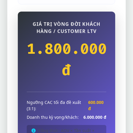
GIÁ TRỊ VÒNG ĐỜI KHÁCH
HÀNG / CUSTOMER LTV
1.800.000
đ
Ngưỡng CAC tối đa đề xuất
600.000
(3:1):
đ
Doanh thu kỳ vọng/khách:
6.000.000 đ
Công thức: AOV × Tần suất ×