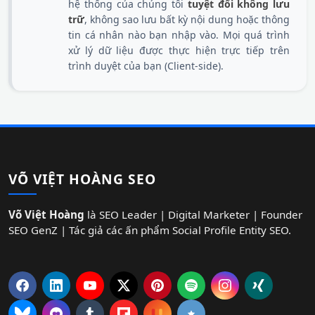
hệ thống của chúng tôi
tuyệt đối không lưu
trữ
, không sao lưu bất kỳ nội dung hoặc thông
tin cá nhân nào bạn nhập vào. Mọi quá trình
xử lý dữ liệu được thực hiện trực tiếp trên
trình duyệt của bạn (Client-side).
VÕ VIỆT HOÀNG SEO
Võ Việt Hoàng
là SEO Leader | Digital Marketer | Founder
SEO GenZ | Tác giả các ấn phẩm Social Profile Entity SEO.