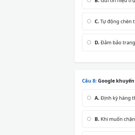
B.
Gửi tín hiệu tr
C.
Tự động chèn t
D.
Đảm bảo trang 
Câu 8:
Google khuyến n
A.
Định kỳ hàng t
B.
Khi muốn chặn 