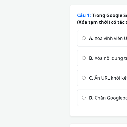
Câu 1:
Trong Google Se
(Xóa tạm thời) có tác 
A.
Xóa vĩnh viễn 
B.
Xóa nội dung t
C.
Ẩn URL khỏi kế
D.
Chặn Googlebot