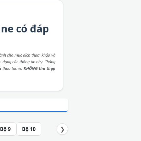
ine có đáp
ành cho mục đích tham khảo và
áp dụng các thông tin này. Chúng
i
thao tác và
KHÔNG thu thập
❯
Bộ 9
Bộ 10