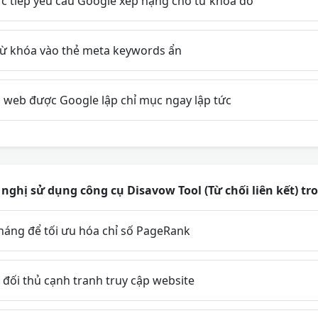
ực tiếp yêu cầu Google xếp hạng cho từ khóa đó
ừ khóa vào thẻ meta keywords ẩn
web được Google lập chỉ mục ngay lập tức
ghị sử dụng công cụ Disavow Tool (Từ chối liên kết) t
háng để tối ưu hóa chỉ số PageRank
đối thủ cạnh tranh truy cập website