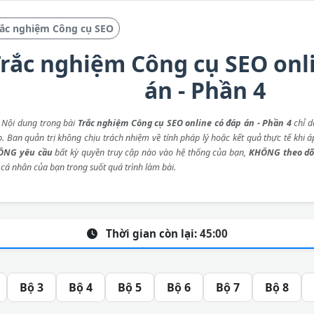
rắc nghiệm Công cụ SEO
rắc nghiệm Công cụ SEO onl
án - Phần 4
: Nội dung trong bài
Trắc nghiệm Công cụ SEO online có đáp án - Phần 4
chỉ d
p. Ban quản trị không chịu trách nhiệm về tính pháp lý hoặc kết quả thực tế khi 
ÔNG yêu cầu
bất kỳ quyền truy cập nào vào hệ thống của bạn,
KHÔNG theo dõ
 cá nhân của bạn trong suốt quá trình làm bài.
Thời gian còn lại:
45:00
Bộ 3
Bộ 4
Bộ 5
Bộ 6
Bộ 7
Bộ 8