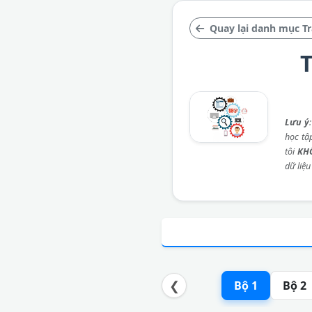
Quay lại danh mục T
T
Lưu ý
học tậ
tôi
KH
dữ liệu
❮
Bộ 1
Bộ 2