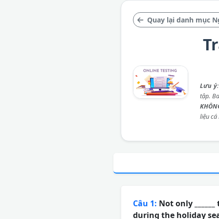
Quay lại danh mục N
T
Lưu ý
tập. B
KHÔNG
liệu cá
Câu 1:
Not only ______
during the holiday se