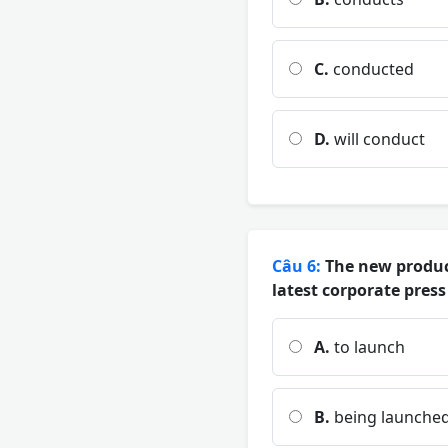
C.
conducted
D.
will conduct
Câu 6:
The new product 
latest corporate press
A.
to launch
B.
being launche