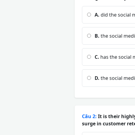
A.
did the social
B.
the social med
C.
has the social
D.
the social med
Câu 2:
It is their hig
surge in customer ret