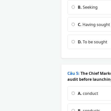
B.
Seeking
C.
Having sought
D.
To be sought
Câu 5:
The Chief Marke
audit before launchi
A.
conduct
B.
conducts