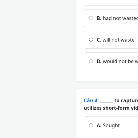
B.
had not waste
C.
will not waste
D.
would not be w
Câu 4:
______ to captu
utilizes short-form vi
A.
Sought