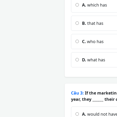
A.
which has
B.
that has
C.
who has
D.
what has
Câu 3:
If the marketi
year, they ______ the
A.
would not hav