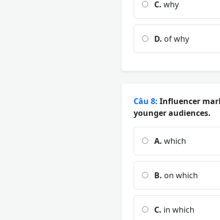
C.
why
D.
of why
Câu 8:
Influencer mark
younger audiences.
A.
which
B.
on which
C.
in which