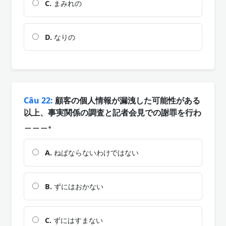
C.
まみれの
D.
なりの
Câu 22:
顧客の個人情報が漏洩した可能性がある
以上、事実関係の調査と記者会見での謝罪を行わ
＿＿＿。
A.
ねばならないわけではない
B.
ずにはおかない
C.
ずにはすまない