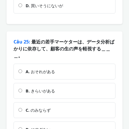
D.
買いそうにないが
Câu 25:
最近の若手マーケターは、データ分析ば
かりに依存して、顧客の生の声を軽視する＿＿
＿。
A.
おそれがある
B.
きらいがある
C.
のみならず