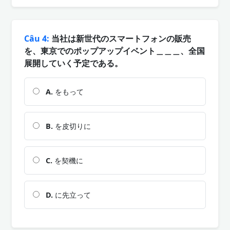
Câu 4:
当社は新世代のスマートフォンの販売
を、東京でのポップアップイベント＿＿＿、全国
展開していく予定である。
A.
をもって
B.
を皮切りに
C.
を契機に
D.
に先立って