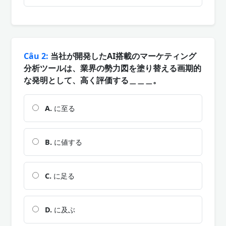
Câu 2:
当社が開発したAI搭載のマーケティング
分析ツールは、業界の勢力図を塗り替える画期的
な発明として、高く評価する＿＿＿。
A.
に至る
B.
に値する
C.
に足る
D.
に及ぶ