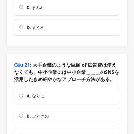
C.
まみれ
D.
ずくめ
Câu 21:
大手企業のような巨額 of 広告費は使え
なくても、中小企業には中小企業＿＿＿のSNSを
活用したきめ細やかなアプローチ方法がある。
A.
なりに
B.
ごときの