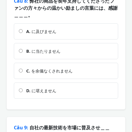
Câu 8:
弊社の商品を長年支持してくださったフ
ァンの方々からの温かい励ましの言葉には、感謝
＿＿＿。
A.
に及びません
B.
に当たりません
C.
を余儀なくされません
D.
に堪えません
Câu 9:
自社の最新技術を市場に普及させ＿＿