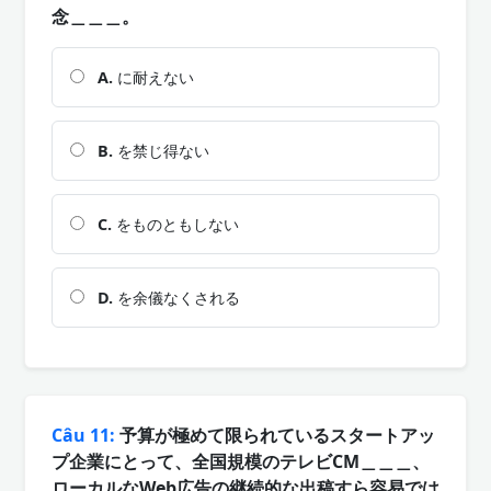
念＿＿＿。
A.
に耐えない
B.
を禁じ得ない
C.
をものともしない
D.
を余儀なくされる
Câu 11:
予算が極めて限られているスタートアッ
プ企業にとって、全国規模のテレビCM＿＿＿、
ローカルなWeb広告の継続的な出稿すら容易では