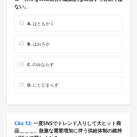
ない。
A.
はともかく
B.
はおろか
C.
のみならず
D.
にとどまらず
Câu 12:
一度SNSでトレンド入りして大ヒット商
品＿＿＿、急激な需要増加に伴う供給体制の維持