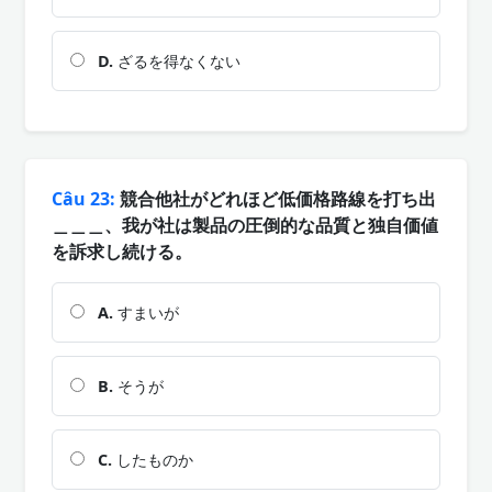
D.
ざるを得なくない
Câu 23:
競合他社がどれほど低価格路線を打ち出
＿＿＿、我が社は製品の圧倒的な品質と独自価値
を訴求し続ける。
A.
すまいが
B.
そうが
C.
したものか