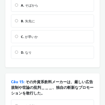
A.
そばから
B.
矢先に
C.
が早いか
D.
なり
Câu 15:
その外資系飲料メーカーは、厳しい広告
規制や世論の批判＿＿＿、独自の斬新なプロモー
ションを敢行した。