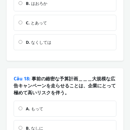
B.
はおろか
C.
とあって
D.
なくしては
Câu 18:
事前の緻密な予算計画＿＿＿大規模な広
告キャンペーンを走らせることは、企業にとって
極めて高いリスクを伴う。
A.
もって
B.
なしに