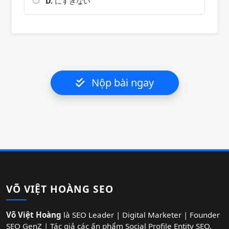
D.
にすぎない
Nộp bài ngay
VÕ VIỆT HOÀNG SEO
Võ Việt Hoàng
là SEO Leader | Digital Marketer | Founder
SEO GenZ | Tác giả các ấn phẩm Social Profile Entity SEO.