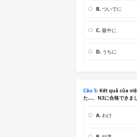
B.
ついでに
C.
最中に
D.
うちに
Câu 5:
Kết quả của vi
た...、N3に合格できま
A.
わけ
B.
結果