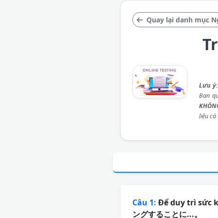
Quay lại danh mục N
T
Lưu ý
Ban qu
KHÔNG
liệu cá
Câu 1:
Để duy trì sứ
ングすることに...。