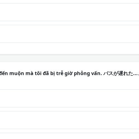
ýt đến muộn mà tôi đã bị trễ giờ phỏng vấn. バス