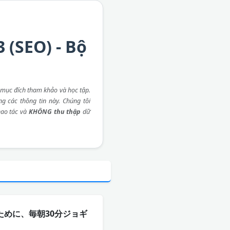
 (SEO) - Bộ
mục đích tham khảo và học tập.
ng các thông tin này. Chúng tôi
ao tác và
KHÔNG thu thập
dữ
út. 健康のために、毎朝30分ジョギ