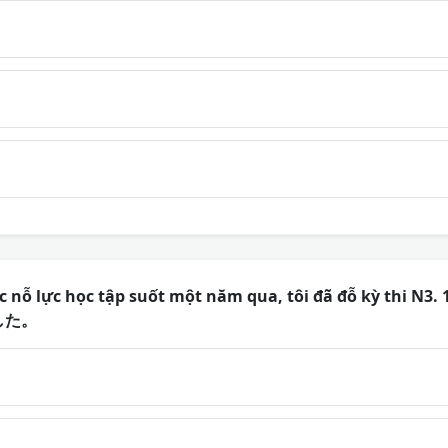
ệc nỗ lực học tập suốt một năm qua, tôi đã đỗ kỳ t
した。