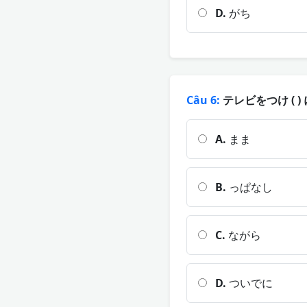
D.
がち
Câu 6:
テレビをつけ ( 
A.
まま
B.
っぱなし
C.
ながら
D.
ついでに