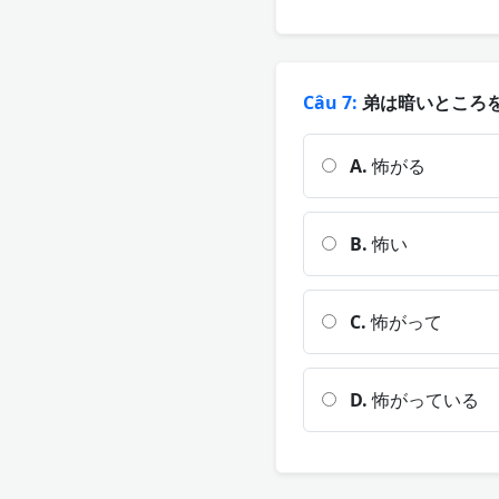
Câu 7:
弟は暗いところを 
A.
怖がる
B.
怖い
C.
怖がって
D.
怖がっている