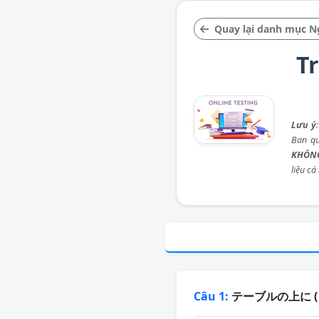
Quay lại danh mục N
T
Lưu ý
Ban qu
KHÔNG
liệu cá
Câu 1:
テーブルの上に (