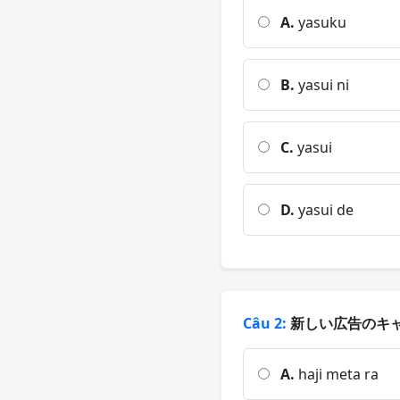
A.
yasuku
B.
yasui ni
C.
yasui
D.
yasui de
Câu 2:
新しい広告のキャ
A.
haji meta ra