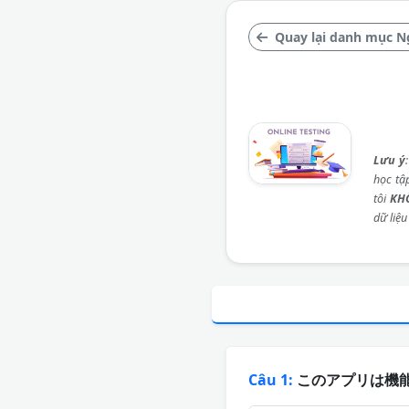
Quay lại danh mục N
Lưu ý
học tậ
tôi
KH
dữ liệu
Câu 1:
このアプリは機能