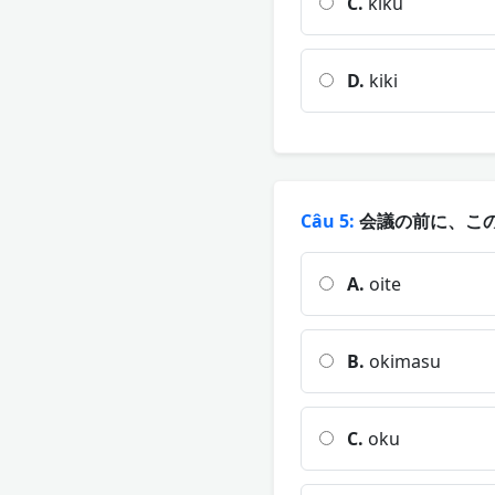
C.
kiku
D.
kiki
Câu 5:
会議の前に、この
A.
oite
B.
okimasu
C.
oku