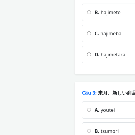
B.
hajimete
C.
hajimeba
D.
hajimetara
Câu 3:
来月、新しい商品
A.
youtei
B.
tsumori