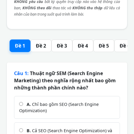
KHÔNG yêu cầu
bất kỳ quyền truy cập nào vào hệ thống của
bạn,
KHÔNG theo dõi
thao tác và
KHÔNG thu thập
dữ liệu cá
nhân của bạn trong suốt quá trình làm bài.
Đề 1
Đề 2
Đề 3
Đề 4
Đề 5
Đề 6
Câu 1:
Thuật ngữ SEM (Search Engine
Marketing) theo nghĩa rộng nhất bao gồm
những thành phần chính nào?
A.
Chỉ bao gồm SEO (Search Engine
Optimization)
B.
Cả SEO (Search Engine Optimization) và