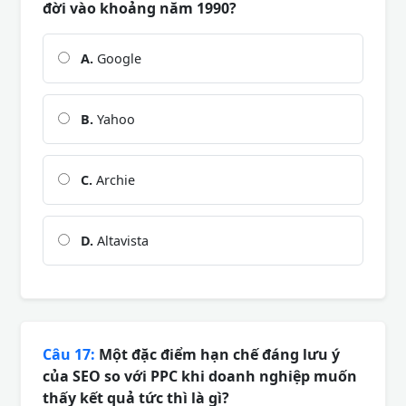
đời vào khoảng năm 1990?
A.
Google
B.
Yahoo
C.
Archie
D.
Altavista
Câu 17:
Một đặc điểm hạn chế đáng lưu ý
của SEO so với PPC khi doanh nghiệp muốn
thấy kết quả tức thì là gì?