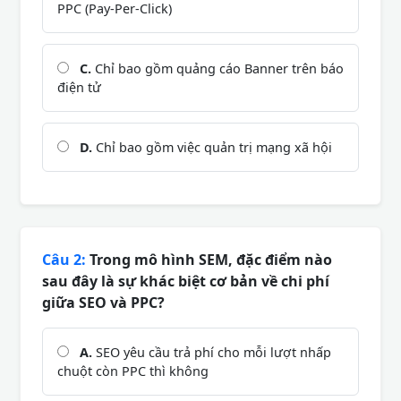
PPC (Pay-Per-Click)
C.
Chỉ bao gồm quảng cáo Banner trên báo
điện tử
D.
Chỉ bao gồm việc quản trị mạng xã hội
Câu 2:
Trong mô hình SEM, đặc điểm nào
sau đây là sự khác biệt cơ bản về chi phí
giữa SEO và PPC?
A.
SEO yêu cầu trả phí cho mỗi lượt nhấp
chuột còn PPC thì không