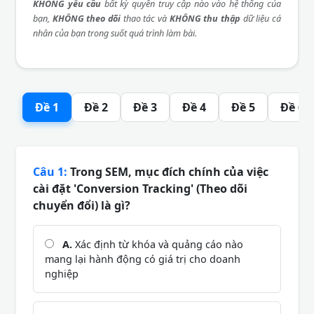
KHÔNG yêu cầu
bất kỳ quyền truy cập nào vào hệ thống của
bạn,
KHÔNG theo dõi
thao tác và
KHÔNG thu thập
dữ liệu cá
nhân của bạn trong suốt quá trình làm bài.
Đề 1
Đề 2
Đề 3
Đề 4
Đề 5
Đề 6
Câu 1:
Trong SEM, mục đích chính của việc
cài đặt 'Conversion Tracking' (Theo dõi
chuyển đổi) là gì?
A.
Xác định từ khóa và quảng cáo nào
mang lại hành động có giá trị cho doanh
nghiệp