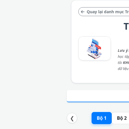
Quay lại danh mục T
T
Lưu ý
học tậ
tôi
KH
dữ liệu
❮
Bộ 1
Bộ 2