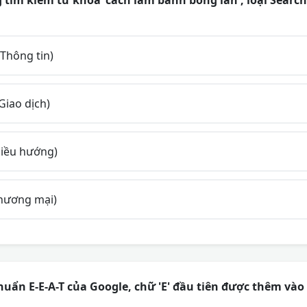
tìm kiếm từ khóa 'cách làm bánh bông lan', loại Search 
Thông tin)
Giao dịch)
Điều hướng)
hương mại)
huẩn E-E-A-T của Google, chữ 'E' đầu tiên được thêm vào 