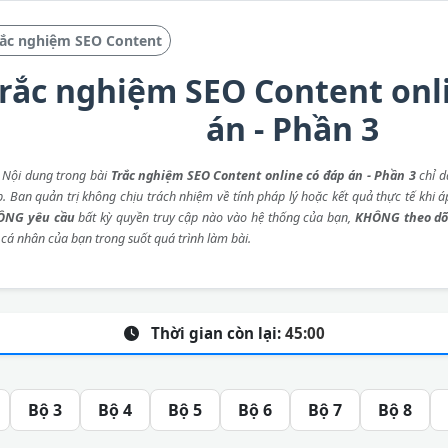
rắc nghiệm SEO Content
rắc nghiệm SEO Content onl
án - Phần 3
: Nội dung trong bài
Trắc nghiệm SEO Content online có đáp án - Phần 3
chỉ d
p. Ban quản trị không chịu trách nhiệm về tính pháp lý hoặc kết quả thực tế khi 
ÔNG yêu cầu
bất kỳ quyền truy cập nào vào hệ thống của bạn,
KHÔNG theo dõ
 cá nhân của bạn trong suốt quá trình làm bài.
Thời gian còn lại:
45:00
Bộ 3
Bộ 4
Bộ 5
Bộ 6
Bộ 7
Bộ 8