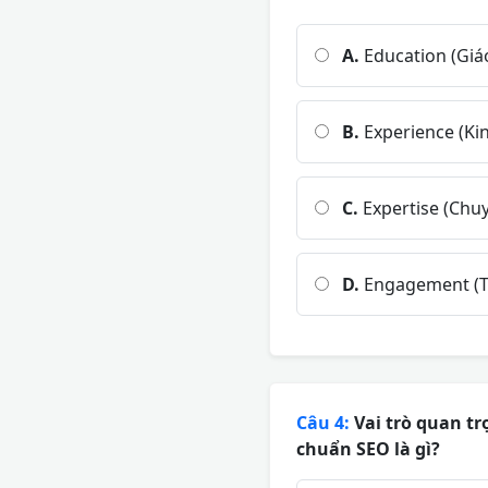
A.
Education (Giá
B.
Experience (Ki
C.
Expertise (Chu
D.
Engagement (T
Câu 4:
Vai trò quan tr
chuẩn SEO là gì?