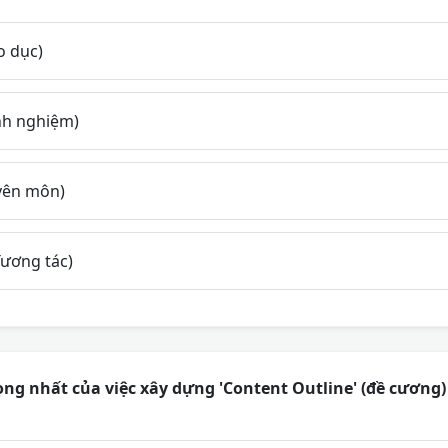
o dục)
nh nghiệm)
yên môn)
ương tác)
ọng nhất của việc xây dựng 'Content Outline' (đề cương) 