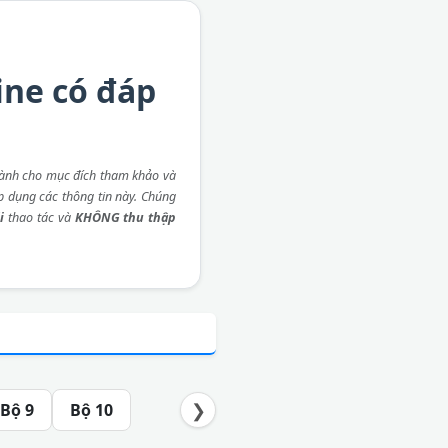
ine có đáp
ành cho mục đích tham khảo và
áp dụng các thông tin này. Chúng
i
thao tác và
KHÔNG thu thập
❯
Bộ 9
Bộ 10