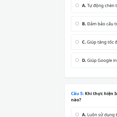
A.
Tự động chèn t
B.
Đảm bảo cấu tr
C.
Giúp tăng tốc đ
D.
Giúp Google ind
Câu 5:
Khi thực hiện I
nào?
A.
Luôn sử dụng t