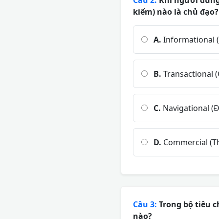
Câu 2:
Khi người dùng 
kiếm) nào là chủ đạo?
A.
Informational (
B.
Transactional (
C.
Navigational (
D.
Commercial (T
Câu 3:
Trong bộ tiêu c
nào?