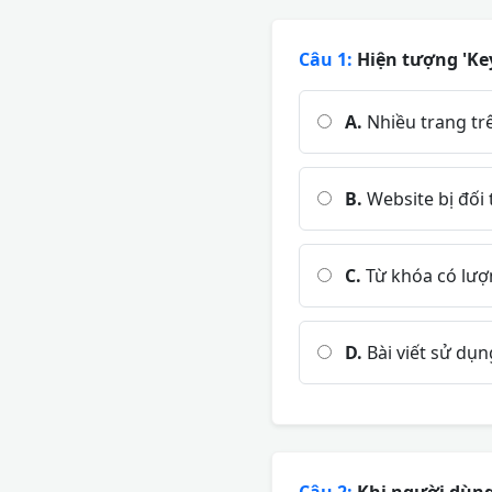
Câu 1:
Hiện tượng 'Key
A.
Nhiều trang tr
B.
Website bị đối
C.
Từ khóa có lượ
D.
Bài viết sử dụ