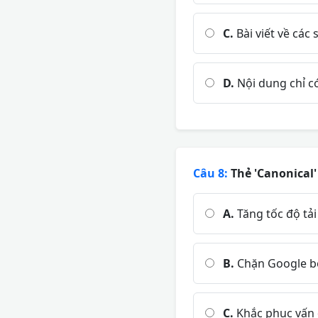
C.
Bài viết về các 
D.
Nội dung chỉ có
Câu 8:
Thẻ 'Canonical'
A.
Tăng tốc độ tả
B.
Chặn Google bo
C.
Khắc phục vấn 